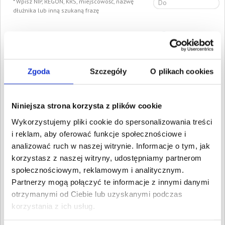
Wpisz NIP, REGON, KRS, miejscowość, nazwę
dłużnika lub inną szukaną frazę
Wyczyść
Szukaj
Znalezione:
300
,
Łączna wartość:
1 933 485,19 PLN
Zgoda
Szczegóły
O plikach cookies
Dłużnicy
Wartość długu
Data
publikacji
Adrian Pakuła Ad-Mar
4 910,60 PLN
11 lipca
Niniejsza strona korzysta z plików cookie
Trans
2023
Łomazy, Lubelskie
Wykorzystujemy pliki cookie do spersonalizowania treści
ALEXDOM URSZULA
9 606,01 PLN
15 czerwca
i reklam, aby oferować funkcje społecznościowe i
KOSZAŁKA
2023
Niedrzwica Duża, Lubelskie
analizować ruch w naszej witrynie. Informacje o tym, jak
LUPO NERO SPÓŁKA
korzystasz z naszej witryny, udostępniamy partnerom
7 472,58 PLN
17 maja
Z OGRANICZONĄ
2023
społecznościowym, reklamowym i analitycznym.
ODPOWIEDZIALNOŚCIĄ
Partnerzy mogą połączyć te informacje z innymi danymi
Puławy, Lubelskie
otrzymanymi od Ciebie lub uzyskanymi podczas
WAAM-BUD Wojciech
6 567,46 PLN
11 maja
Groniewski
korzystania z ich usług.
2023
Feliksówka, Lubelskie