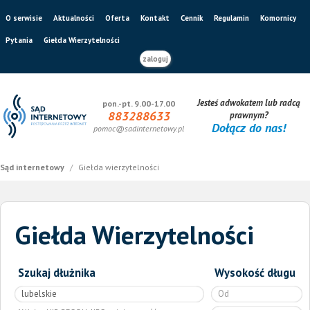
O serwisie
Aktualności
Oferta
Kontakt
Cennik
Regulamin
Komornicy
Pytania
Giełda Wierzytelności
zaloguj
Jesteś adwokatem lub radcą
pon.-pt. 9.00-17.00
883288633
prawnym?
Dołącz do nas!
pomoc@sadinternetowy.pl
Sąd internetowy
/
Giełda wierzytelności
Giełda Wierzytelności
Szukaj dłużnika
Wysokość długu