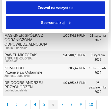
VISTAND SPÓŁKA Z
7 297,15 PLN
23 lutego
OGRANICZONĄ
2023
Zezwól na wszystkie
ODPOWIEDZIALNOŚCIĄ
Lublin, Lubelskie
Krystyna Mazur CDN
9 010,39 PLN
12 stycznia
Spersonalizuj
MEBLE
2023
Biała Podlaska, Lubelskie
MASKINER SPÓŁKA Z
10 184,39 PLN
11 stycznia
OGRANICZONĄ
2023
ODPOWIEDZIALNOŚCIĄ
Lublin, Lubelskie
PAWEŁ MISZCZAK
14 388,60 PLN
9 stycznia
BISKUPIE KOLONIA,
2023
Lubelskie
KOM-TECH
703,42 PLN
18 listopada
Przemysław Ostapiński
2022
Zamość, Lubelskie
DE DOORS ANDRZEJ
10 695,45 PLN
25
PRZYCHODZEŃ
października
Lublin, Lubelskie
2022
1
2
3
4
5
6
7
8
9
10