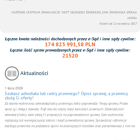
HURTOWE CENTRUM SPAWALNICZE "HEFT" GRZEGORZ ŚWIDERSKI, EWA ŚWIDERSKA SPÓŁKA
JAWNA
Klient od 12 września 2017
Łączna kwota należności dochodzonych przez e-Sąd i inne sądy cywilne:
174 823 991,58 PLN
Łączna ilość spraw prowadzonych przez e-Sąd i inne sądy cywilne:
21520
Aktualności
1 lipca 2026
Szukasz adwokata lub radcy prawnego? Opisz sprawę, a prawnicy
złożą Ci oferty!
Za darmo wybierzesz adwokata/radcę prawnego, który poprowadzi Twoją sprawę. Prosto
opisz ją i dołącz dowody. Trafi ona do naszej bazy kancelarii prawnych. Doświadczeni
adwokaci/radcy sami złożą Ci propozycje na poprowadzenie sprawy. Sam wybierzesz
najlepszą lub wynegocjujesz zakres i koszt prowadzenia sprawy. Sprawdzisz referencje
każdego prawnika na podstawie opinii wcześniejszych klientów oraz porozmawiasz z nim na