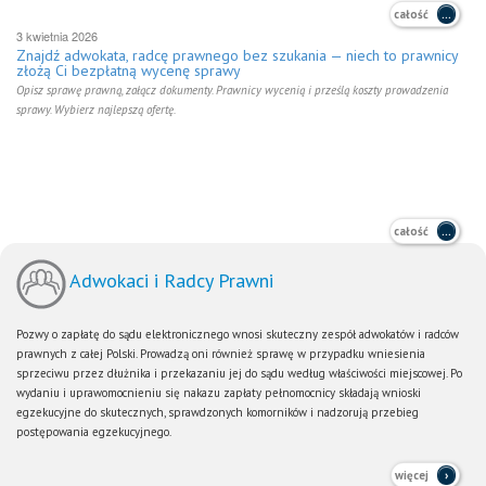
całość
3 kwietnia 2026
Znajdź adwokata, radcę prawnego bez szukania — niech to prawnicy
złożą Ci bezpłatną wycenę sprawy
Opisz sprawę prawną, załącz dokumenty. Prawnicy wycenią i prześlą koszty prowadzenia
sprawy. Wybierz najlepszą ofertę.
całość
Adwokaci i Radcy Prawni
Pozwy o zapłatę do sądu elektronicznego wnosi skuteczny zespół adwokatów i radców
prawnych z całej Polski. Prowadzą oni również sprawę w przypadku wniesienia
sprzeciwu przez dłużnika i przekazaniu jej do sądu według właściwości miejscowej. Po
wydaniu i uprawomocnieniu się nakazu zapłaty pełnomocnicy składają wnioski
egzekucyjne do skutecznych, sprawdzonych komorników i nadzorują przebieg
postępowania egzekucyjnego.
więcej