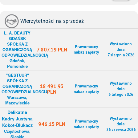
Wierzytelności na sprzedaż
L. A. BEAUTY
GDAŃSK
SPÓŁKA Z
Wystawiono
Prawomocny
7 807,19 PLN
OGRANICZONĄ
dnia:
nakaz zapłaty
ODPOWIEDZIALNOŚCIĄ
7 sierpnia 2026
Gdańsk,
Pomorskie
"GESTUUR"
SPÓŁKA Z
Wystawiono
18 491,93
OGRANICZONĄ
Prawomocny
dnia:
PLN
ODPOWIEDZIALNOŚCIĄ
nakaz zapłaty
3 lutego 2026
Warszawa,
Mazowieckie
Delikatne
Kadry Justyna
Wystawiono
Prawomocny
946,15 PLN
dnia:
Kokot-Blukacz
nakaz zapłaty
26 czerwca 2026
Częstochowa,
Śląskie