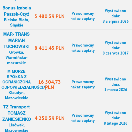
Bonus Izabela
Wystawiono
Paszek-Czyż
Prawomocny
3 480,39 PLN
dnia:
nakaz zapłaty
Bielsko-Biała,
8 sierpnia 2026
Śląskie
MAR- TRANS
MARIAN
Wystawiono
Prawomocny
TUCHOWSKI
8 411,43 PLN
dnia:
nakaz zapłaty
Główka,
8 czerwca 2017
Warmińsko-
mazurskie
M MORZE
SPÓŁKA Z
Wystawiono
16 504,73
OGRANICZONĄ
Prawomocny
dnia:
PLN
ODPOWIEDZIALNOŚCIĄ
nakaz zapłaty
1 marca 2026
Klaudyn,
Mazowieckie
TZ Transport
TOMASZ
Wystawiono
Prawomocny
4 250,39 PLN
dnia:
ZANIESIENKO
nakaz zapłaty
8 lutego 2026
Lisówek,
Mazowieckie