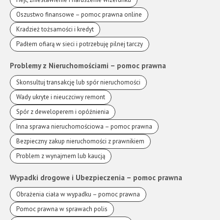
Oszustwo finansowe – pomoc prawna online
Kradzież tożsamości i kredyt
Padłem ofiarą w sieci i potrzebuję pilnej tarczy
Problemy z Nieruchomościami – pomoc prawna
Skonsultuj transakcję lub spór nieruchomości
Wady ukryte i nieuczciwy remont
Spór z deweloperem i opóźnienia
Inna sprawa nieruchomościowa – pomoc prawna
Bezpieczny zakup nieruchomości z prawnikiem
Problem z wynajmem lub kaucją
Wypadki drogowe i Ubezpieczenia – pomoc prawna
Obrażenia ciała w wypadku – pomoc prawna
Pomoc prawna w sprawach polis