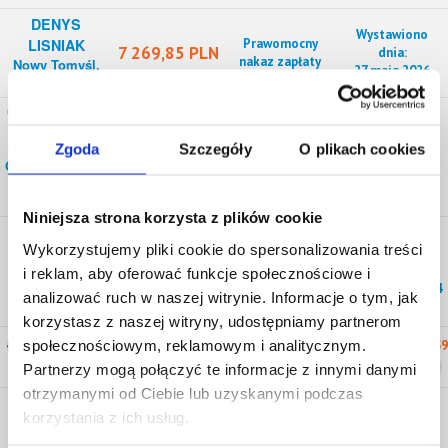
DENYS
Wystawiono
LISNIAK
Prawomocny
7 269,85 PLN
dnia:
nakaz zapłaty
Nowy Tomyśl,
27 maja 2026
Wielkopolskie
CHMIEL I SŁÓD
SPÓŁKA Z
Wystawiono
15 062,67
OGRANICZONĄ
Prawomocny
Zgoda
Szczegóły
O plikach cookies
dnia:
PLN
ODPOWIEDZIALNOŚCIĄ
nakaz zapłaty
10 lipca 2026
Warszawa,
Mazowieckie
Niniejsza strona korzysta z plików cookie
P.H.U. KOBI
Wykorzystujemy pliki cookie do spersonalizowania treści
JAKUB
Wystawiono
21 032,57
Prawomocny
dnia:
JUSZCZUK
i reklam, aby oferować funkcje społecznościowe i
PLN
nakaz zapłaty
22 kwietnia 2024
Gdańsk,
analizować ruch w naszej witrynie. Informacje o tym, jak
Pomorskie
korzystasz z naszej witryny, udostępniamy partnerom
społecznościowym, reklamowym i analitycznym.
Łączna ilość wierzytelności na sprzedaż:
7250
, łączna wartość:
65 599 606,59
PLN
Zobacz więcej...
Partnerzy mogą połączyć te informacje z innymi danymi
otrzymanymi od Ciebie lub uzyskanymi podczas
Wierzytelności wg województw
korzystania z ich usług.
mazowieckie
wielkopolskie
śląskie
dolnośląskie
1742
20 624 136,99 PLN
780
6 266 435,83 PLN
735
6 730 251,12 PLN
557
4 125 791,26 PLN