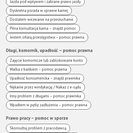
Jazda pod wpływem i zabrane prawo jazdy
Dyskretna porada w sprawie karnej
Dostałem wezwanie na przesłuchanie
Pilna konsultacja karna – znajdź pomoc
Jestem ofiarą przestępstwa – pomoc prawna
Długi, komornik, upadłość – pomoc prawna
Zajęcie komornicze lub zablokowane konto
Walka z bankiem – pomoc prawna
Upadłość konsumencka – znajdź prawnika
Nękanie przez windykację / Nakaz z e-sądu
Inny problem z długami – pomoc prawnika
Wpadłem w pętlę zadłużenia – pomoc prawna
Prawo pracy – pomoc w sporze
Skonsultuj problem z pracodawcą