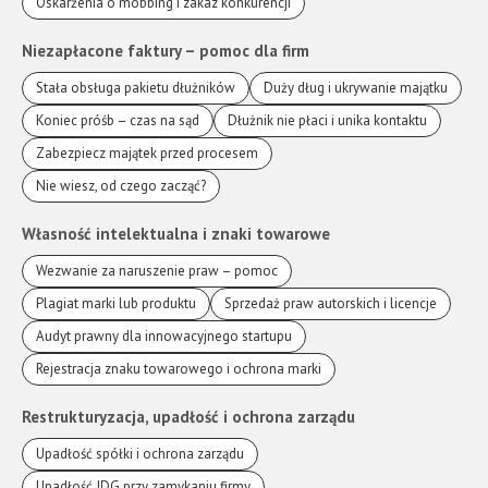
Oskarżenia o mobbing i zakaz konkurencji
Niezapłacone faktury – pomoc dla firm
Stała obsługa pakietu dłużników
Duży dług i ukrywanie majątku
Koniec próśb – czas na sąd
Dłużnik nie płaci i unika kontaktu
Zabezpiecz majątek przed procesem
Nie wiesz, od czego zacząć?
Własność intelektualna i znaki towarowe
Wezwanie za naruszenie praw – pomoc
Plagiat marki lub produktu
Sprzedaż praw autorskich i licencje
Audyt prawny dla innowacyjnego startupu
Rejestracja znaku towarowego i ochrona marki
Restrukturyzacja, upadłość i ochrona zarządu
Upadłość spółki i ochrona zarządu
Upadłość JDG przy zamykaniu firmy