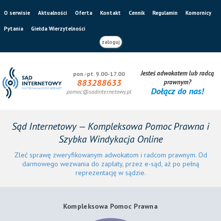
O serwisie
Aktualności
Oferta
Kontakt
Cennik
Regulamin
Komornicy
Pytania
Giełda Wierzytelności
zaloguj
Jesteś adwokatem lub radcą
pon.-pt. 9.00-17.00
883288633
prawnym?
Dołącz do nas!
pomoc@sadinternetowy.pl
Sąd Internetowy — Kompleksowa Pomoc Prawna i
Szybka Windykacja Online
Zleć sprawę zweryfikowanym adwokatom i radcom prawnym. Od
darmowego wezwania do zapłaty, przez e-sąd, aż po pełną
reprezentację w sądzie.
Kompleksowa Pomoc Prawna