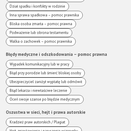
Dział spadku i konflikty w rodzinie
Inna sprawa spadkowa – pomoc prawnika
Bliska osoba zmarła – pomoc prawna
Podważenie lub obrona testamentu
Walka o zachowek – pomoc prawnika
Błędy medyczne i odszkodowania – pomoc prawna
Wypadek komunikacyjny lub w pracy
Błąd przy porodzie lub śmierć bliskiej osoby
Ubezpieczyciel zaniżył wypłatę lub odmówił
Błąd lekarza i niewłaściwe leczenie
Oceń swoje szanse po błędzie medycznym
Oszustwa w sieci, hejt i prawa autorskie
Kradzież praw autorskich / Plagiat
Hejt, zniesławienie i naruszenie wizerunku