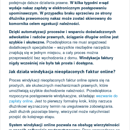
podejmuje dalsze działania prawne.
W kilka tygodni e-sąd
wydaje nakaz zapłaty w elektronicznym postępowaniu
upominawczym. W przypadku braku sprzeciwu ze strony
dłużnika prawomocny nakaz może zostać skierowany do
komornika celem egzekucji należności.
Dzięki automatyzacji procesów i wsparciu doświadczonych
adwokatów i radców prawnych, ściąganie długów online jest
szybkie i skuteczne.
Przedsiębiorca nie musi angażować
dodatkowych specjalistów – wszystkie niezbędne narzędzia
znajdują się w jednym miejscu, a cały proces można
przeprowadzić bez wychodzenia z domu.
Windykacja faktury
nigdy wcześniej nie była tak prosta i dostępna.
Jak działa windykacja nieopłaconych faktur online?
Proces windykacji nieopłaconych faktur online opiera się na
prostych, ale skutecznych mechanizmach prawnych, które
umożliwiają szybkie dochodzenie należności. Przedsiębiorca
rozpoczyna postępowanie windykacyjne, składając
wezwanie do
zapłaty online
. Jest to pierwszy formalny krok, który narzuca
dłużnikowi wyznaczony termin na uregulowanie zobowiązania.
Jeśli dłużnik pozostaje bierny, wierzyciel może natychmiast
przejść do kolejnego etapu.
System windykacji online pozwala na obsługę wierzytelności
w sposób całkowicie zautomatyzowany.
Dane wprowadzone na