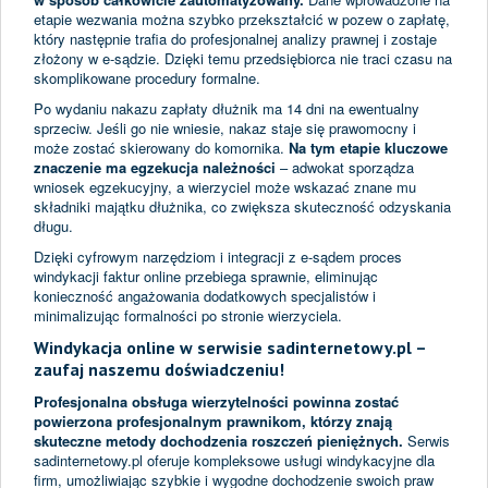
etapie wezwania można szybko przekształcić w pozew o zapłatę,
który następnie trafia do profesjonalnej analizy prawnej i zostaje
złożony w e-sądzie. Dzięki temu przedsiębiorca nie traci czasu na
skomplikowane procedury formalne.
Po wydaniu nakazu zapłaty dłużnik ma 14 dni na ewentualny
sprzeciw. Jeśli go nie wniesie, nakaz staje się prawomocny i
może zostać skierowany do komornika.
Na tym etapie kluczowe
znaczenie ma egzekucja należności
– adwokat sporządza
wniosek egzekucyjny, a wierzyciel może wskazać znane mu
składniki majątku dłużnika, co zwiększa skuteczność odzyskania
długu.
Dzięki cyfrowym narzędziom i integracji z e-sądem proces
windykacji faktur online przebiega sprawnie, eliminując
konieczność angażowania dodatkowych specjalistów i
minimalizując formalności po stronie wierzyciela.
Windykacja online w serwisie sadinternetowy.pl –
zaufaj naszemu doświadczeniu!
Profesjonalna obsługa wierzytelności powinna zostać
powierzona profesjonalnym prawnikom, którzy znają
skuteczne metody dochodzenia roszczeń pieniężnych.
Serwis
sadinternetowy.pl oferuje kompleksowe usługi windykacyjne dla
firm, umożliwiając szybkie i wygodne dochodzenie swoich praw