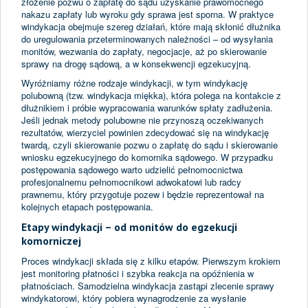
złożenie pozwu o zapłatę do sądu uzyskanie prawomocnego
nakazu zapłaty lub wyroku gdy sprawa jest sporna. W praktyce
windykacja obejmuje szereg działań, które mają skłonić dłużnika
do uregulowania przeterminowanych należności – od wysyłania
monitów, wezwania do zapłaty, negocjacje, aż po skierowanie
sprawy na drogę sądową, a w konsekwencji egzekucyjną.
Wyróżniamy różne rodzaje windykacji, w tym windykację
polubowną (tzw. windykacja miękka), która polega na kontakcie z
dłużnikiem i próbie wypracowania warunków spłaty zadłużenia.
Jeśli jednak metody polubowne nie przynoszą oczekiwanych
rezultatów, wierzyciel powinien zdecydować się na windykację
twardą, czyli skierowanie pozwu o zapłatę do sądu i skierowanie
wniosku egzekucyjnego do komornika sądowego. W przypadku
postępowania sądowego warto udzielić pełnomocnictwa
profesjonalnemu pełnomocnikowi adwokatowi lub radcy
prawnemu, który przygotuje pozew i będzie reprezentował na
kolejnych etapach postępowania.
Etapy windykacji – od monitów do egzekucji
komorniczej
Proces windykacji składa się z kilku etapów. Pierwszym krokiem
jest monitoring płatności i szybka reakcja na opóźnienia w
płatnościach. Samodzielna windykacja zastąpi zlecenie sprawy
windykatorowi, który pobiera wynagrodzenie za wysłanie