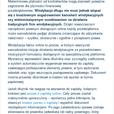
Nieterminowe płatności od kontrahentów mogą stanowić poważne
zagrożenie dla płynności finansowej
przedsiębiorstwa.
Windykacja długu
nie musi jednak wiązać
się z kosztownym angażowaniem kancelarii windykacyjnych
czy wielomiesięcznym oczekiwaniem na działania
tradycyjnych firm windykacyjnych.
Dzięki nowoczesnym
narzędziom prawnym dostępnym online każdy przedsiębiorca
może samodzielnie podjąć działania zmierzające do odzyskania
należności – szybko, skutecznie i zgodnie z przepisami prawa.
Windykacja faktur online to proces, w którym wierzyciel
samodzielnie inicjuje działania windykacyjne za pośrednictwem
intuicyjnych formularzy dostępnych na specjalistycznej platformie.
Wystarczy wprowadzić dane dłużnika oraz szczegóły zadłużenia,
a system automatycznie wygeneruje wezwanie do zapłaty,
zawierające profesjonalne elementy prawne, w tym wyliczenie
odsetek oraz rygor wszczęcia postępowania sądowego. Dokument
można przesłać dłużnikowi e-mailem lub wysłać w formie
papierowej.
Jeżeli dłużnik nie reaguje na wezwanie do zapłaty, kolejnym
krokiem jest
pozew o zapłatę online
. Cały proces został
maksymalnie uproszczony – wystarczy jedno kliknięcie, by
otworzyć
kreator pozwu o zapłatę
i wypełnić dokument
niezbędnymi informacjami. Po jego zatwierdzeniu sprawa zostaje
skierowana do prawnika (adwokata lub radcy prawnego), który