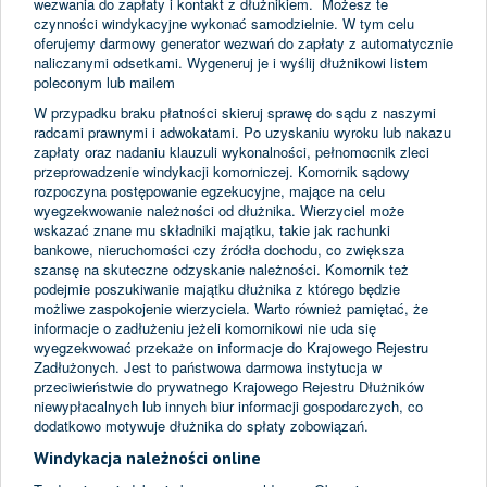
wezwania do zapłaty i kontakt z dłużnikiem. Możesz te
czynności windykacyjne wykonać samodzielnie. W tym celu
oferujemy darmowy generator wezwań do zapłaty z automatycznie
naliczanymi odsetkami. Wygeneruj je i wyślij dłużnikowi listem
poleconym lub mailem
W przypadku braku płatności skieruj sprawę do sądu z naszymi
radcami prawnymi i adwokatami. Po uzyskaniu wyroku lub nakazu
zapłaty oraz nadaniu klauzuli wykonalności, pełnomocnik zleci
przeprowadzenie windykacji komorniczej. Komornik sądowy
rozpoczyna postępowanie egzekucyjne, mające na celu
wyegzekwowanie należności od dłużnika. Wierzyciel może
wskazać znane mu składniki majątku, takie jak rachunki
bankowe, nieruchomości czy źródła dochodu, co zwiększa
szansę na skuteczne odzyskanie należności. Komornik też
podejmie poszukiwanie majątku dłużnika z którego będzie
możliwe zaspokojenie wierzyciela. Warto również pamiętać, że
informacje o zadłużeniu jeżeli komornikowi nie uda się
wyegzekwować przekaże on informacje do Krajowego Rejestru
Zadłużonych. Jest to państwowa darmowa instytucja w
przeciwieństwie do prywatnego Krajowego Rejestru Dłużników
niewypłacalnych lub innych biur informacji gospodarczych, co
dodatkowo motywuje dłużnika do spłaty zobowiązań.
Windykacja należności online