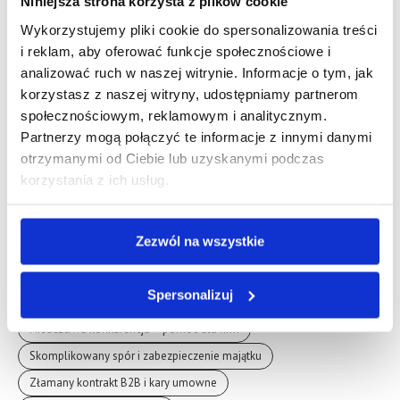
Niniejsza strona korzysta z plików cookie
Bieżące zmiany w KRS
Likwidacja spółki i spór wspólników
Wykorzystujemy pliki cookie do spersonalizowania treści
Założenie nowej spółki z prawnikiem
i reklam, aby oferować funkcje społecznościowe i
Inna sprawa korporacyjna – pomoc prawnika
analizować ruch w naszej witrynie. Informacje o tym, jak
Przekształcenie JDG w spółkę i fuzje
korzystasz z naszej witryny, udostępniamy partnerom
społecznościowym, reklamowym i analitycznym.
Analiza i tworzenie umów B2B
Partnerzy mogą połączyć te informacje z innymi danymi
Doradztwo prawne dla dużego biznesu
otrzymanymi od Ciebie lub uzyskanymi podczas
korzystania z ich usług.
Audyt pułapek w umowie B2B
Umowy IT i prawa autorskie
Nowa umowa B2B od zera
Inny problem z umową B2B
Bezpieczne zerwanie lub zmiana umowy B2B
Zezwól na wszystkie
Spory gospodarcze i odpowiedzialność zarządu
Spersonalizuj
Pociągnięcie Zarządu do zapłaty lub obrona Prezesa
Nieuczciwa konkurencja – pomoc dla firm
Skomplikowany spór i zabezpieczenie majątku
Złamany kontrakt B2B i kary umowne