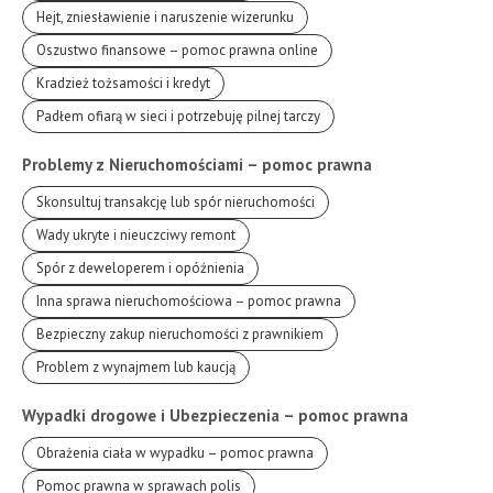
Hejt, zniesławienie i naruszenie wizerunku
Oszustwo finansowe – pomoc prawna online
Kradzież tożsamości i kredyt
Padłem ofiarą w sieci i potrzebuję pilnej tarczy
Problemy z Nieruchomościami – pomoc prawna
Skonsultuj transakcję lub spór nieruchomości
Wady ukryte i nieuczciwy remont
Spór z deweloperem i opóźnienia
Inna sprawa nieruchomościowa – pomoc prawna
Bezpieczny zakup nieruchomości z prawnikiem
Problem z wynajmem lub kaucją
Wypadki drogowe i Ubezpieczenia – pomoc prawna
Obrażenia ciała w wypadku – pomoc prawna
Pomoc prawna w sprawach polis