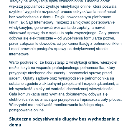
Tradycyjna windykacja bywa czasochłonna. Obecnie coraz
większą popularność zyskuje windykacja online, która pozwala
szybko i wygodnie rozpocząć proces odzyskiwania należności
bez wychodzenia z domu. Dzięki nowoczesnym platformom,
takim jak Sąd Internetowy, możesz zainicjować postępowanie
windykacyjne, generować wezwania do zapłaty, a nawet
skierować sprawę do e-sądu lub sądu zwyczajnego. Cały proces
odbywa się elektronicznie – od wypełnienia formularza pozwu,
przez załączanie dowodów, aż po komunikację z pełnomocnikiem
i monitorowanie postępów sprawy na dedykowanej stronie
internetowej.
Warto podkreślić, że korzystając z windykacji online, wierzyciel
może liczyć na wsparcie profesjonalnego pełnomocnika, który
przygotuje niezbędne dokumenty i poprowadzi sprawę przed
sądem. Opłaty sądowe oraz wynagrodzenie pełnomocnika są
ustalane zgodnie z aktualnymi przepisami i rozporządzeniami, a
ich wysokość zależy od wartości dochodzonej wierzytelności.
Cała komunikacja oraz wymiana dokumentów odbywa się
elektronicznie, co znacząco przyspiesza i upraszcza cały proces.
Wierzyciel ma możliwość monitorowania każdego etapu
postępowania online.
Skuteczne odzyskiwanie długów bez wychodzenia z
domu