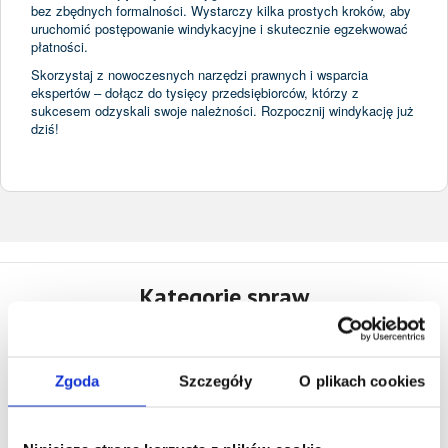
bez zbędnych formalności. Wystarczy kilka prostych kroków, aby
uruchomić postępowanie windykacyjne i skutecznie egzekwować
płatności.
Skorzystaj z nowoczesnych narzędzi prawnych i wsparcia
ekspertów – dołącz do tysięcy przedsiębiorców, którzy z
sukcesem odzyskali swoje należności. Rozpocznij windykację już
dziś!
Kategorie spraw
Firma – znajdź prawnika online
Zgoda
Szczegóły
O plikach cookies
Zakładanie i zmiany w spółkach
Zmiany w zarządzie lub sprzedaż udziałów