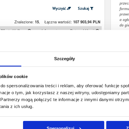
przec
Wyczyść
Szukaj
formu
prawn
a ogł
Znalezione:
15
,
Łączna wartość:
107 903,94 PLN
do gi
Wartość długu
Informacje
Data publikacji
9 696,69 PLN
Prawomocny
14 grudnia 2025
nakaz zapłaty
25 641,83 PLN
Prawomocny
23 grudnia 2024
Szczegóły
nakaz zapłaty
492,43 PLN
Prawomocny
7 października
 plików cookie
nakaz zapłaty
2024
do spersonalizowania treści i reklam, aby oferować funkcje sp
6 364,42 PLN
Prawomocny
20 listopada 2023
ormacje o tym, jak korzystasz z naszej witryny, udostępniamy p
nakaz zapłaty
Partnerzy mogą połączyć te informacje z innymi danymi otrzym
7 761,94 PLN
Prawomocny
25 stycznia 2022
nia z ich usług.
nakaz zapłaty
2 451,83 PLN
Prawomocny
12 stycznia 2022
nakaz zapłaty
Spersonalizuj
Z