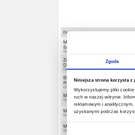
Dłużnicy
Magazyn chili Piwnica Jolanta
Smul
Gniezno, Wielkopolskie
Zakład ogólnobudowlany "Tosia"
Zgoda
Dawid Kasprzyk
Gniezno, Wielkopolskie
BIURO OBSŁUGI B.H.P.
Niniejsza strona korzysta z
ROBERT JESIOŁOWSKI
Gniezno, Wielkopolskie
Wykorzystujemy pliki cookie 
Mariusz Smułek
ruch w naszej witrynie. Inf
Gniezno, Wielkopolskie
reklamowym i analitycznym. 
Maria Małgorzata Skweres
uzyskanymi podczas korzysta
Gniezno, Wielkopolskie
Maciej Wrzał
Gniezno, Wielkopolskie