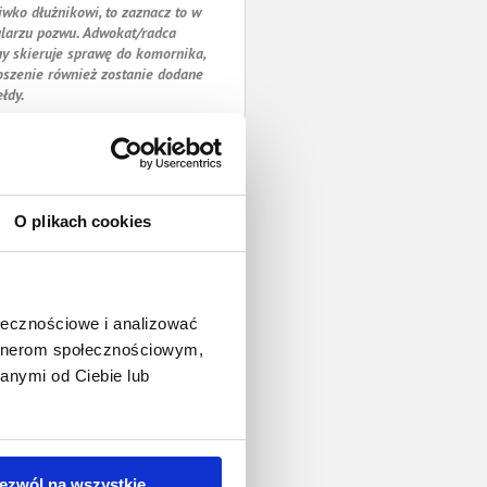
iwko dłużnikowi, to zaznacz to w
larzu pozwu. Adwokat/radca
y skieruje sprawę do komornika,
oszenie również zostanie dodane
ełdy.
O plikach cookies
ołecznościowe i analizować
artnerom społecznościowym,
anymi od Ciebie lub
ezwól na wszystkie