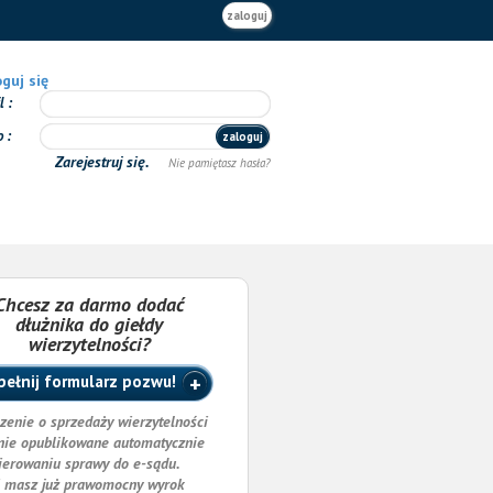
zaloguj
guj się
il
o
zaloguj
Zarejestruj się.
Nie pamiętasz hasła?
Chcesz za darmo dodać
dłużnika do giełdy
wierzytelności?
ełnij formularz pozwu!
zenie o sprzedaży wierzytelności
nie opublikowane automatycznie
ierowaniu sprawy do e-sądu.
i masz już prawomocny wyrok