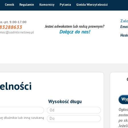
Cennik
Regulamin
Komornicy
Pytania
Giełda Wierzytelności
Zalo
n.-pt. 9.00-17.00
83288633
Jesteś adwokatem lub radcą prawnym?
Ema
Dołącz do nas!
moc@sadinternetowy.pl
Hasł
elności
Wyp
Wysokość długu
Ogłos
zosta
wę dłużnika lub inną szukaną
po sk
Jeżel