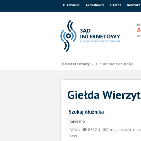
O serwisie
Aktualności
Oferta
Kontakt
po
8
po
Sąd internetowy
/
Giełda wierzytelności
Giełda Wierzyt
Szukaj dłużnika
Wpisz NIP, REGON, KRS, miejscowość, naz
frazę