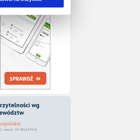
rzytelności wg
ewództw
kopolskie
5
107 903,94 PLN