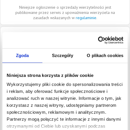
Niniejsze ogłoszenie o sprzedaży wierzytelności jest
publikowane przez serwis z upoważnienia wierzyciela na
zasadach wskazanych w
regulaminie
.
Dłużnik:
Maria Skweres
62-200
Gniezno
Wielkopolskie
Zgoda
Szczegóły
O plikach cookies
Roszczenia:
1. Cywilne
Wartość:
6 461,55 PLN
Data wymagalności:
23
Niniejsza strona korzysta z plików cookie
listopada 2021
Wykorzystujemy pliki cookie do spersonalizowania treści
W sumie:
Wartość:
6 461,55 PLN
i reklam, aby oferować funkcje społecznościowe i
Koszty sądowe:
1 300,39 PLN
analizować ruch w naszej witrynie. Informacje o tym, jak
korzystasz z naszej witryny, udostępniamy partnerom
Spłacono:
0,00 PLN
społecznościowym, reklamowym i analitycznym.
Całkowita
7 761,94 PLN
Partnerzy mogą połączyć te informacje z innymi danymi
wartość wierzytelności:
otrzymanymi od Ciebie lub uzyskanymi podczas