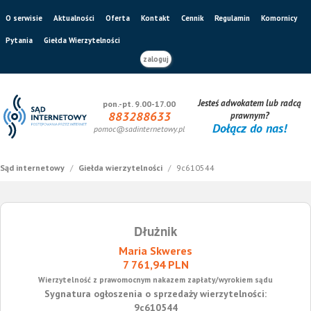
O serwisie
Aktualności
Oferta
Kontakt
Cennik
Regulamin
Komornicy
Pytania
Giełda Wierzytelności
zaloguj
Jesteś adwokatem lub radcą
pon.-pt. 9.00-17.00
883288633
prawnym?
Dołącz do nas!
pomoc@sadinternetowy.pl
Sąd internetowy
/
Giełda wierzytelności
/
9c610544
Dłużnik
Maria Skweres
7 761,94 PLN
Wierzytelność z prawomocnym nakazem zapłaty/wyrokiem sądu
Sygnatura ogłoszenia o sprzedaży wierzytelności:
9c610544