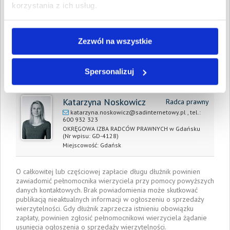
korzystania z ich usług.
Prawomocny nakaz
25 stycznia 2022
zapłaty/
wyrok sądu z dnia:
Zezwól na wszystkie
Data wystawienia:
25 stycznia 2022
Pełnomocnik wierzyciela:
Spersonalizuj
Katarzyna Noskowicz
Radca prawny
katarzyna.noskowicz@sadinternetowy.pl
, tel.:
600 932 323
OKRĘGOWA IZBA RADCÓW PRAWNYCH w Gdańsku
(Nr wpisu: GD-4128)
Miejscowość:
Gdańsk
O całkowitej lub częściowej zapłacie długu dłużnik powinien
zawiadomić pełnomocnika wierzyciela przy pomocy powyższych
danych kontaktowych. Brak powiadomienia może skutkować
publikacją nieaktualnych informacji w ogłoszeniu o sprzedaży
wierzytelności. Gdy dłużnik zaprzecza istnieniu obowiązku
zapłaty, powinien zgłosić pełnomocnikowi wierzyciela żądanie
usunięcia ogłoszenia o sprzedaży wierzytelności.