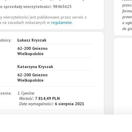
przec
o sprzedaży wierzytelności: 98465623
formu
prawn
y wierzytelności jest publikowane przez serwis z
la na zasadach wskazanych w
regulaminie
.
a ogł
do gi
użnicy:
Łukasz Kryszak
62-200
Gniezno
Wielkopolskie
Katarzyna Kryszak
62-200
Gniezno
Wielkopolskie
zenia:
1. Cywilne
Wartość:
7 814,49 PLN
Data wymagalności:
6 sierpnia 2021
sumie:
Wartość:
7 814,49 PLN
Koszty sądowe:
1 325,39 PLN