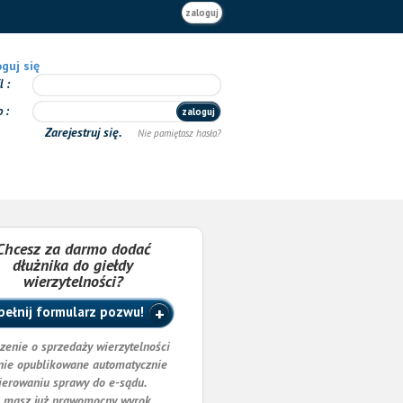
zaloguj
guj się
il
o
zaloguj
Zarejestruj się.
Nie pamiętasz hasła?
Chcesz za darmo dodać
dłużnika do giełdy
wierzytelności?
ełnij formularz pozwu!
zenie o sprzedaży wierzytelności
nie opublikowane automatycznie
ierowaniu sprawy do e-sądu.
i masz już prawomocny wyrok