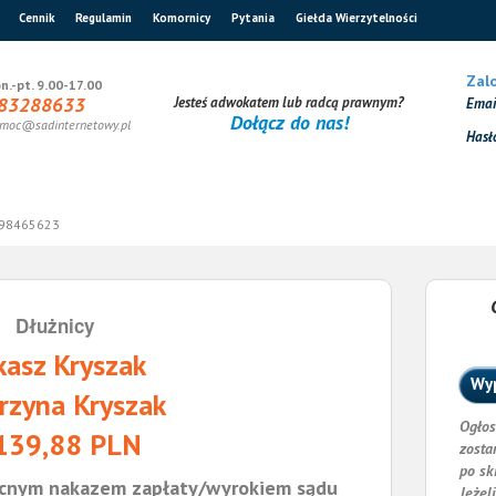
Cennik
Regulamin
Komornicy
Pytania
Giełda Wierzytelności
Zalo
n.-pt. 9.00-17.00
83288633
Jesteś adwokatem lub radcą prawnym?
Ema
Dołącz do nas!
moc@sadinternetowy.pl
Hasł
98465623
Dłużnicy
kasz Kryszak
Wyp
rzyna Kryszak
Ogłos
139,88 PLN
zosta
po sk
cnym nakazem zapłaty/wyrokiem sądu
Jeżel