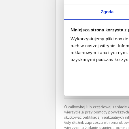
Spł
Całkowita wartość wierzytel
Zgoda
Prawomocny nakaz za
wyrok sądu z
Niniejsza strona korzysta z
Wykorzystujemy pliki cookie 
Data wystaw
ruch w naszej witrynie. Inf
reklamowym i analitycznym. 
Pełnom
uzyskanymi podczas korzysta
Katarzyna Nosko
katarzyna.noskowicz
OKRĘGOWA IZBA RADCÓ
(Nr wpisu: GD-4128)
Miejscowość:
Gdańsk
O całkowitej lub częściowej zapłaci
wierzyciela przy pomocy powyższych
skutkować publikacją nieaktualnych in
Gdy dłużnik zaprzecza istnieniu obow
wierzyciela żądanie usunięcia ogłosz