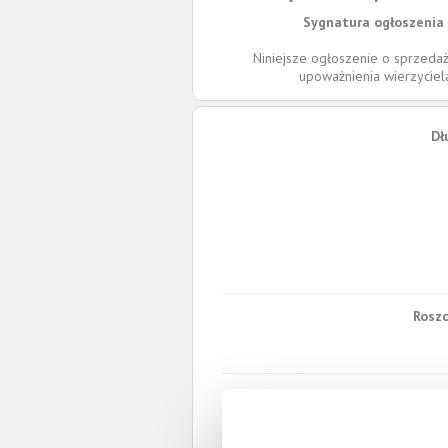
Sygnatura ogłoszenia 
Niniejsze ogłoszenie o sprzedaż
upoważnienia wierzycie
Dł
Roszc
W 