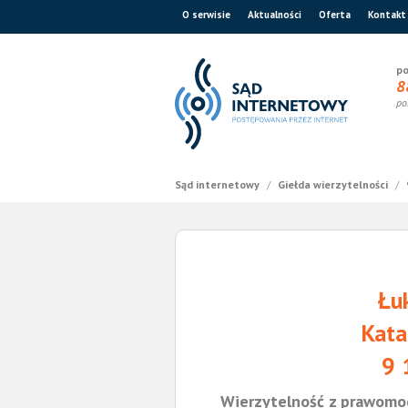
O serwisie
Aktualności
Oferta
Kontakt
po
8
po
Sąd internetowy
/
Giełda wierzytelności
/
Łu
Kata
9 
Wierzytelność z prawomo