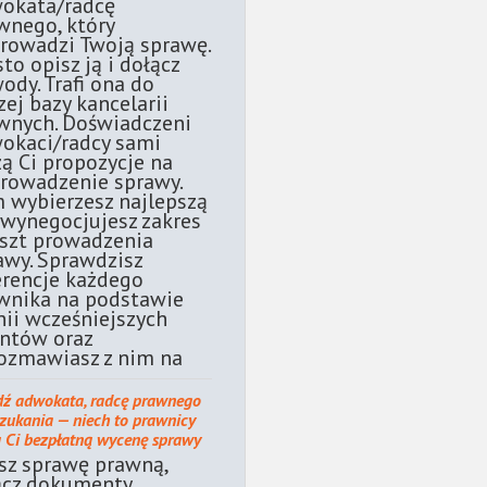
okata/radcę
wnego, który
rowadzi Twoją sprawę.
sto opisz ją i dołącz
ody. Trafi ona do
zej bazy kancelarii
wnych. Doświadczeni
okaci/radcy sami
żą Ci propozycje na
rowadzenie sprawy.
 wybierzesz najlepszą
 wynegocjujesz zakres
oszt prowadzenia
awy. Sprawdzisz
erencje każdego
wnika na podstawie
nii wcześniejszych
entów oraz
ozmawiasz z nim na
dź adwokata, radcę prawnego
szukania — niech to prawnicy
ą Ci bezpłatną wycenę sprawy
sz sprawę prawną,
ącz dokumenty.