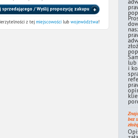
adw
pra
j sprzedającego / Wyślij propozycję zakupu
pop
Pro
erzytelności z tej
miejscowości
lub
województwa
!
dow
nas
pra
adw
zło
pop
Sam
lub
i k
spr
ref
pra
opi
kli
por
Znaj
bez 
złoż
Opi
zał