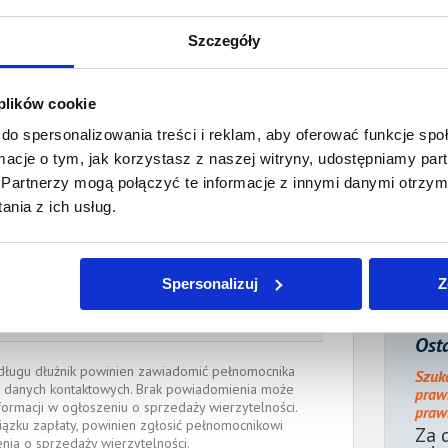
acono:
0,00 PLN
ności:
9 139,88 PLN
Szczegóły
płaty/
5 listopada 2021
 dnia:
 plików cookie
do spersonalizowania treści i reklam, aby oferować funkcje sp
ienia:
5 listopada 2021
ormacje o tym, jak korzystasz z naszej witryny, udostępniamy p
Partnerzy mogą połączyć te informacje z innymi danymi otrzym
ocnik wierzyciela:
nia z ich usług.
wicz
Radca prawny
@sadinternetowy.pl
, tel.:
600 932 323
Spersonalizuj
Z
W PRAWNYCH w Gdańsku
Osta
e długu dłużnik powinien zawiadomić pełnomocnika
Szuk
 danych kontaktowych. Brak powiadomienia może
praw
formacji w ogłoszeniu o sprzedaży wierzytelności.
prawn
iązku zapłaty, powinien zgłosić pełnomocnikowi
Za 
enia o sprzedaży wierzytelności.