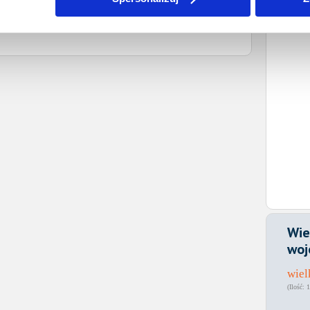
Wie
woj
wiel
1