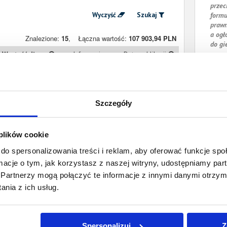
przec
Wyczyść
Szukaj
formu
prawn
a ogł
Znalezione:
15
,
Łączna wartość:
107 903,94 PLN
do gi
Wartość długu
Informacje
Data publikacji
7 555,39 PLN
Prawomocny
7 października
nakaz zapłaty
2018
Szczegóły
390,00 PLN
Prawomocny
23 października
nakaz zapłaty
2016
 plików cookie
9 231,82 PLN
Prawomocny
9 lipca 2016
nakaz zapłaty
do spersonalizowania treści i reklam, aby oferować funkcje sp
ormacje o tym, jak korzystasz z naszej witryny, udostępniamy p
9 119,73 PLN
Prawomocny
9 lipca 2016
nakaz zapłaty
Partnerzy mogą połączyć te informacje z innymi danymi otrzym
nia z ich usług.
5 478,27 PLN
Prawomocny
9 lipca 2016
nakaz zapłaty
Spersonalizuj
Z