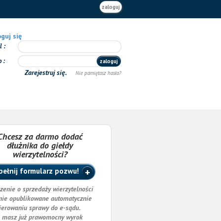
zaloguj
guj się
il
o
zaloguj
Zarejestruj się.
Nie pamiętasz hasła?
Chcesz za darmo dodać
dłużnika do giełdy
wierzytelności?
ełnij formularz pozwu!
zenie o sprzedaży wierzytelności
nie opublikowane automatycznie
ierowaniu sprawy do e-sądu.
i masz już prawomocny wyrok