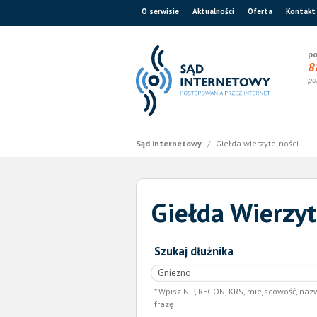
O serwisie
Aktualności
Oferta
Kontakt
po
8
po
Sąd internetowy
/
Giełda wierzytelności
Giełda Wierzyt
Szukaj dłużnika
Wpisz NIP, REGON, KRS, miejscowość, naz
frazę