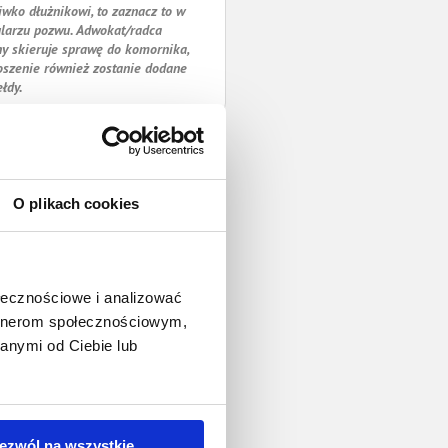
iwko dłużnikowi, to zaznacz to w
larzu pozwu. Adwokat/radca
y skieruje sprawę do komornika,
oszenie również zostanie dodane
ełdy.
O plikach cookies
ołecznościowe i analizować
artnerom społecznościowym,
anymi od Ciebie lub
ezwól na wszystkie