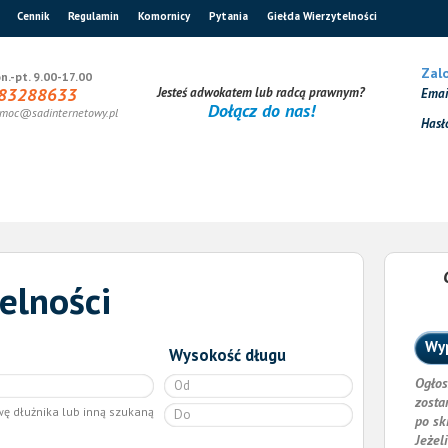
Cennik
Regulamin
Komornicy
Pytania
Giełda Wierzytelności
Zalo
n.-pt. 9.00-17.00
83288633
Jesteś adwokatem lub radcą prawnym?
Ema
Dołącz do nas!
moc@sadinternetowy.pl
Hasł
elności
Wyp
Wysokość długu
Ogłos
zosta
wę dłużnika lub inną szukaną
po sk
Jeżel