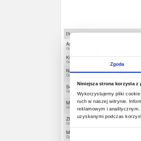
Dłużnicy
Anna Wolniewicz
Gniezno, Wielkopolskie
Krzysztof Wolniewicz
Gniezno, Wielkopolskie
Zgoda
Norbert Jachowicz
Gniezno, Wielkopolskie
Niniejsza strona korzysta z
Sebastian Maćkowiak
Gniezno, Wielkopolskie
Wykorzystujemy pliki cookie 
ruch w naszej witrynie. Inf
Marek Trudziński
Gniezno, Wielkopolskie
reklamowym i analitycznym. 
uzyskanymi podczas korzysta
Zbigniew Skweres
Gniezno, Wielkopolskie
Maria Małgorzata Skweres
Gniezno, Wielkopolskie