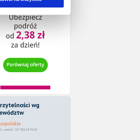
rzytelności wg
ewództw
kopolskie
5
107 903,94 PLN