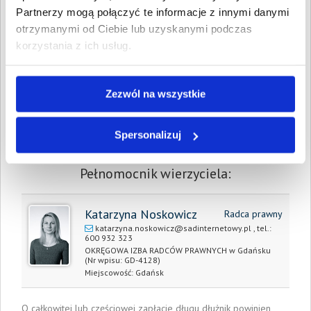
Partnerzy mogą połączyć te informacje z innymi danymi
Spłacono:
0,00 PLN
otrzymanymi od Ciebie lub uzyskanymi podczas
Całkowita
7 345,67 PLN
korzystania z ich usług.
wartość wierzytelności:
Prawomocny nakaz
22 stycznia 2021
Zezwól na wszystkie
zapłaty/
wyrok sądu z dnia:
Spersonalizuj
Data wystawienia:
22 stycznia 2021
Pełnomocnik wierzyciela:
Katarzyna Noskowicz
Radca prawny
katarzyna.noskowicz@sadinternetowy.pl
, tel.:
600 932 323
OKRĘGOWA IZBA RADCÓW PRAWNYCH w Gdańsku
(Nr wpisu: GD-4128)
Miejscowość:
Gdańsk
O całkowitej lub częściowej zapłacie długu dłużnik powinien