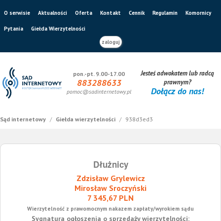
O serwisie
Aktualności
Oferta
Kontakt
Cennik
Regulamin
Komornicy
Pytania
Giełda Wierzytelności
zaloguj
Jesteś adwokatem lub radcą
pon.-pt. 9.00-17.00
883288633
prawnym?
Dołącz do nas!
pomoc@sadinternetowy.pl
Sąd internetowy
/
Giełda wierzytelności
/
938d3ed3
Dłużnicy
Zdzisław Grylewicz
Mirosław Sroczyński
7 345,67 PLN
Wierzytelność z prawomocnym nakazem zapłaty/wyrokiem sądu
Sygnatura ogłoszenia o sprzedaży wierzytelności: