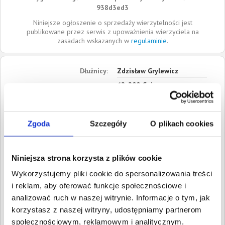
938d3ed3
Niniejsze ogłoszenie o sprzedaży wierzytelności jest
publikowane przez serwis z upoważnienia wierzyciela na
zasadach wskazanych w
regulaminie
.
Dłużnicy:
Zdzisław Grylewicz
62-200
Gniezno
Wielkopolskie
Mirosław Sroczyński
Zgoda
Szczegóły
O plikach cookies
62-200
Gniezno
Wielkopolskie
Niniejsza strona korzysta z plików cookie
Roszczenia:
1. Cywilne
Wartość:
6 045,28 PLN
Wykorzystujemy pliki cookie do spersonalizowania treści
Data wymagalności:
25
i reklam, aby oferować funkcje społecznościowe i
września 2020
analizować ruch w naszej witrynie. Informacje o tym, jak
korzystasz z naszej witryny, udostępniamy partnerom
W sumie:
Wartość:
6 045,28 PLN
Koszty sądowe:
1 300,39 PLN
społecznościowym, reklamowym i analitycznym.