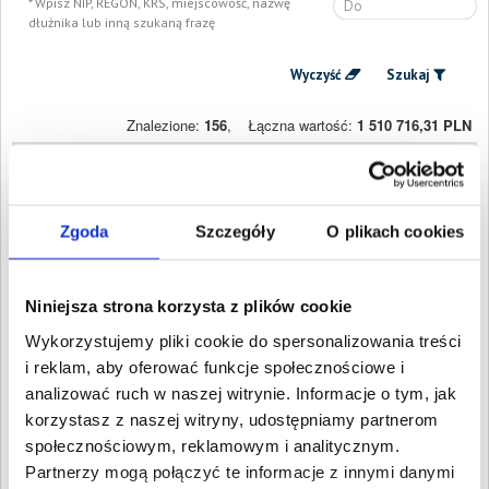
Wpisz NIP, REGON, KRS, miejscowość, nazwę
dłużnika lub inną szukaną frazę
Wyczyść
Szukaj
Znalezione:
156
,
Łączna wartość:
1 510 716,31 PLN
Dłużnicy
Wartość długu
Data
publikacji
TRANSPORT
15 518,39 PLN
23 września
CIĘŻAROWY
Zgoda
Szczegóły
O plikach cookies
2020
HENRYK MILEWICZ
Wschowa, Lubuskie
GIGI Logistics Mateusz
120 404,35 PLN
6 sierpnia
Niniejsza strona korzysta z plików cookie
Cieślak
2020
Lipki Wielkie, Lubuskie
Wykorzystujemy pliki cookie do spersonalizowania treści
K2 SPÓŁKA Z
33 727,39 PLN
4 sierpnia
i reklam, aby oferować funkcje społecznościowe i
OGRANICZONĄ
2020
analizować ruch w naszej witrynie. Informacje o tym, jak
ODPOWIEDZIALNOŚCIĄ
Gorzów Wielkopolski,
korzystasz z naszej witryny, udostępniamy partnerom
Lubuskie
społecznościowym, reklamowym i analitycznym.
Prywatne
9 173,39 PLN
13 lipca
Partnerzy mogą połączyć te informacje z innymi danymi
Przedsiębiorstwo
2020