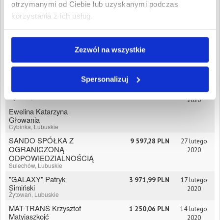
Handlowo-Usługowe
otrzymanymi od Ciebie lub uzyskanymi podczas
MAR-BRID Marcin
korzystania z ich usług.
Berger
Krosno Odrzańskie,
Lubuskie
"TURPOL" SPÓŁKA Z
2 185,23 PLN
5 maja 2020
Zezwól na wszystkie
OGRANICZONĄ
ODPOWIEDZIALNOŚCIĄ
Strzelce Krajeńskie,
Lubuskie
Spersonalizuj
Łukasz Proć
16 967,46 PLN
3 kwietnia
Cybinka, Lubuskie
2020
Ewelina Katarzyna
Głowania
Cybinka, Lubuskie
SANDO SPÓŁKA Z
9 597,28 PLN
27 lutego
OGRANICZONĄ
2020
ODPOWIEDZIALNOŚCIĄ
Sulechów, Lubuskie
"GALAXY" Patryk
3 971,99 PLN
17 lutego
Simiński
2020
Żytowań, Lubuskie
MAT-TRANS Krzysztof
1 250,06 PLN
14 lutego
Matyjaszkojć
2020