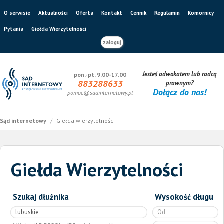
O serwisie
Aktualności
Oferta
Kontakt
Cennik
Regulamin
Komornicy
Pytania
Giełda Wierzytelności
zaloguj
Jesteś adwokatem lub radcą
pon.-pt. 9.00-17.00
883288633
prawnym?
Dołącz do nas!
pomoc@sadinternetowy.pl
Sąd internetowy
/
Giełda wierzytelności
Giełda Wierzytelności
Szukaj dłużnika
Wysokość długu