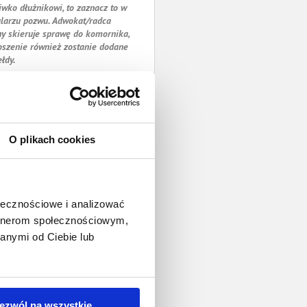
iwko dłużnikowi, to zaznacz to w
larzu pozwu. Adwokat/radca
y skieruje sprawę do komornika,
oszenie również zostanie dodane
ełdy.
O plikach cookies
ołecznościowe i analizować
artnerom społecznościowym,
anymi od Ciebie lub
ezwól na wszystkie