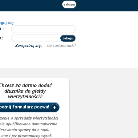
zaloguj
guj się
il
o
zaloguj
Zarejestruj się.
Nie pamiętasz hasła?
Chcesz za darmo dodać
dłużnika do giełdy
wierzytelności?
ełnij formularz pozwu!
zenie o sprzedaży wierzytelności
nie opublikowane automatycznie
ierowaniu sprawy do e-sądu.
i masz już prawomocny wyrok