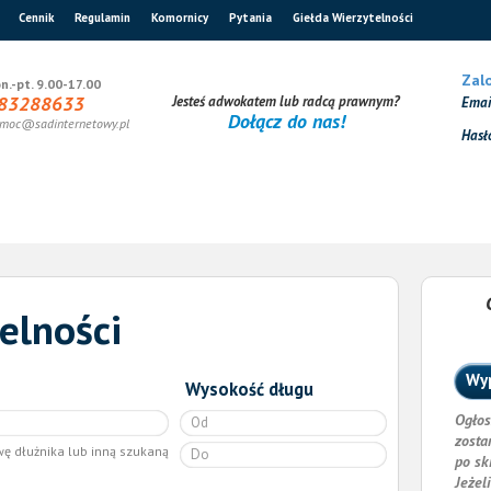
Cennik
Regulamin
Komornicy
Pytania
Giełda Wierzytelności
Zalo
n.-pt. 9.00-17.00
83288633
Jesteś adwokatem lub radcą prawnym?
Ema
Dołącz do nas!
moc@sadinternetowy.pl
Hasł
elności
Wyp
Wysokość długu
Ogłos
zosta
wę dłużnika lub inną szukaną
po sk
Jeżel