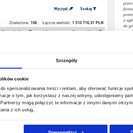
przec
Wyczyść
Szukaj
formu
prawn
a ogł
Znalezione:
156
,
Łączna wartość:
1 510 716,31 PLN
do gi
Wartość długu
Informacje
Data publikacji
10 545,93 PLN
Prawomocny
31 lipca 2026
nakaz zapłaty
Szczegóły
7 316,13 PLN
Prawomocny
25 czerwca 2026
nakaz zapłaty
 plików cookie
7 308,43 PLN
Prawomocny
17 czerwca 2026
nakaz zapłaty
do spersonalizowania treści i reklam, aby oferować funkcje sp
ormacje o tym, jak korzystasz z naszej witryny, udostępniamy p
500,39 PLN
Prawomocny
8 czerwca 2026
Partnerzy mogą połączyć te informacje z innymi danymi otrzym
nakaz zapłaty
nia z ich usług.
1 350,39 PLN
Prawomocny
25 maja 2026
nakaz zapłaty
Spersonalizuj
Z