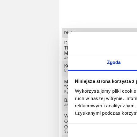
Dłużnicy
DROADER USŁUGI
TRANSPORTOWE
MAKSYMILIAN WIECZOREK
Zielona Góra, Lubuskie
Zgoda
KGDM REMIGIUSZ KACIEJA
Białków, Lubuskie
MIEJSKI KLUB SPORTOWY
Niniejsza strona korzysta z
"ODRA"
Wykorzystujemy pliki cookie 
Bytom Odrzański, Lubuskie
ruch w naszej witrynie. Inf
Bartłomiej Mieczysław Rabiej
Zielona Góra, Lubuskie
reklamowym i analitycznym. 
uzyskanymi podczas korzysta
WEST4WIND SPÓŁKA Z
OGRANICZONĄ
ODPOWIEDZIALNOŚCIĄ
Świebodzin, Lubuskie