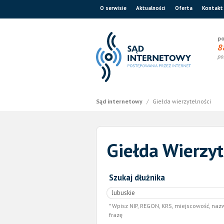
O serwisie
Aktualności
Oferta
Kontakt
po
8
po
Sąd internetowy
/
Giełda wierzytelności
Giełda Wierzyt
Szukaj dłużnika
Wpisz NIP, REGON, KRS, miejscowość, naz
frazę