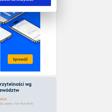
rzytelności wg
ewództw
skie
56
1 510 716,31 PLN