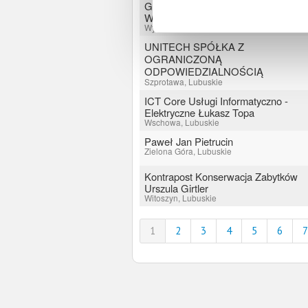
GOŚCINIEC NA PÓŁWYSPIE
WALDEMAR SAJ
Wysoka, Lubuskie
UNITECH SPÓŁKA Z
OGRANICZONĄ
ODPOWIEDZIALNOŚCIĄ
Szprotawa, Lubuskie
ICT Core Usługi Informatyczno -
Elektryczne Łukasz Topa
Wschowa, Lubuskie
Paweł Jan Pietrucin
Zielona Góra, Lubuskie
Kontrapost Konserwacja Zabytków
Urszula Girtler
Witoszyn, Lubuskie
1
2
3
4
5
6
7