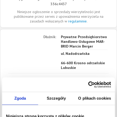
356c4437
Niniejsze ogłoszenie o sprzedaży wierzytelności jest
publikowane przez serwis z upoważnienia wierzyciela na
zasadach wskazanych w
regulaminie
.
Dłużnik:
Prywatne Przedsiębiorstwo
Handlowo-Usługowe MAR-
BRID Marcin Berger
ul. Nadodrzańska
66-600
Krosno odrzańskie
Lubuskie
Roszczenia:
1. Gospodarcze
Wartość:
1 267,50 PLN
Data wymagalności:
2 maja
2019
Zgoda
Szczegóły
O plikach cookies
2. Gospodarcze
Wartość:
2 767,50 PLN
Data wymagalności:
24
Niniejsza strona korzysta z plików cookie