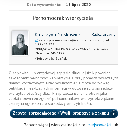
Data wystawienia:
13 lipca 2020
Pełnomocnik wierzyciela:
Katarzyna Noskowicz
Radca prawny
katarzyna.noskowicz@sadinternetowy.pl
, tel.:
600 932 323
OKRĘGOWA IZBA RADCÓW PRAWNYCH w Gdańsku
(Nr wpisu: GD-4128)
Miejscowość:
Gdańsk
O całkowitej lub częściowej zapłacie długu dłużnik powinien
zawiadomić pełnomocnika wierzyciela przy pomocy powyższych
danych kontaktowych. Brak powiadomienia może skutkować
publikacją nieaktualnych informacji w ogłoszeniu o sprzedaży
wierzytelności. Gdy dłużnik zaprzecza istnieniu obowiązku
zapłaty, powinien zgłosić pełnomocnikowi wierzyciela żądanie
usunięcia ogłoszenia o sprzedaży wierzytelności.
Zapytaj sprzedającego / Wyślij propozycję zakupu
Zobacz więcej wierzytelności z tej
miejscowości
lub