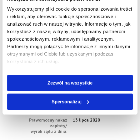
kwietnia 2019
Wykorzystujemy pliki cookie do spersonalizowania treści
3. Gospodarcze
i reklam, aby oferować funkcje społecznościowe i
Wartość:
1 845,00 PLN
analizować ruch w naszej witrynie. Informacje o tym, jak
Data wymagalności:
30 maja
2019
korzystasz z naszej witryny, udostępniamy partnerom
społecznościowym, reklamowym i analitycznym.
4. Gospodarcze
Partnerzy mogą połączyć te informacje z innymi danymi
Wartość:
1 968,00 PLN
Data wymagalności:
4
otrzymanymi od Ciebie lub uzyskanymi podczas
czerwca 2019
korzystania z ich usług.
W sumie:
Wartość:
7 848,00 PLN
Koszty sądowe:
1 325,39 PLN
Zezwól na wszystkie
Spłacono:
0,00 PLN
Całkowita
9 173,39 PLN
Spersonalizuj
wartość wierzytelności:
Prawomocny nakaz
13 lipca 2020
zapłaty/
wyrok sądu z dnia: