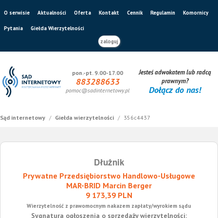
O serwisie
Aktualności
Oferta
Kontakt
Cennik
Regulamin
Komornicy
Pytania
Giełda Wierzytelności
zaloguj
Jesteś adwokatem lub radcą
pon.-pt. 9.00-17.00
883288633
prawnym?
Dołącz do nas!
pomoc@sadinternetowy.pl
Sąd internetowy
/
Giełda wierzytelności
/
356c4437
Dłużnik
Prywatne Przedsiębiorstwo Handlowo-Usługowe
MAR-BRID Marcin Berger
9 173,39 PLN
Wierzytelność z prawomocnym nakazem zapłaty/wyrokiem sądu
Sygnatura ogłoszenia o sprzedaży wierzytelności: