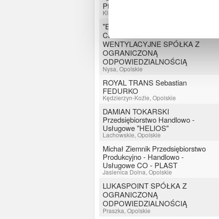
Ptak
Kluczbork, Opolskie
"EKO-TRUST" SYSTEMY
CHŁODNICZE I
WENTYLACYJNE SPÓŁKA Z
OGRANICZONĄ
ODPOWIEDZIALNOŚCIĄ
Nysa, Opolskie
ROYAL TRANS Sebastian
FEDURKO
Kędzierzyn-Koźle, Opolskie
DAMIAN TOKARSKI
Przedsiębiorstwo Handlowo -
Usługowe "HELIOS"
Lachowskie, Opolskie
Michał Ziemnik Przedsiębiorstwo
Produkcyjno - Handlowo -
Usługowe CO - PLAST
Jasienica Dolna, Opolskie
LUKASPOINT SPÓŁKA Z
OGRANICZONĄ
ODPOWIEDZIALNOŚCIĄ
Praszka, Opolskie