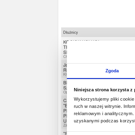
Dłużnicy
KOCIOK-USŁUGI
TRANSPORTOWE I
SPRZĘTOWE Ryszard Kociok
Chróścice, Opolskie
Jankowy Przemysław Zakład
Remontowo - Instalacyjny
Zgoda
Kluczbork, Opolskie
BEST-FISHING Damian
Szczepańczuk
Niniejsza strona korzysta z
Opole, Opolskie
Wykorzystujemy pliki cookie 
CZANGULEIT JAN
"BENIAMIN"ODZIEŻOWE
ruch w naszej witrynie. Inf
PRZEDSIĘBIORSTWO
reklamowym i analitycznym. 
PRODUKCYJNO-HANDLOWO-
USŁUGOWE HURT I DETAL
uzyskanymi podczas korzysta
Zawadzkie, Opolskie
"Schody Drewniane" Sławomir