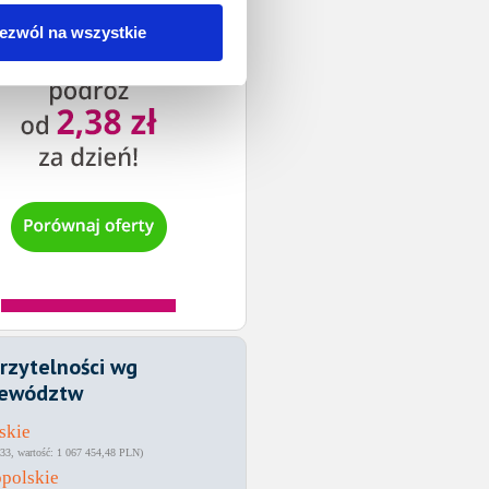
ezwól na wszystkie
rzytelności wg
ewództw
skie
33
1 067 454,48 PLN
polskie