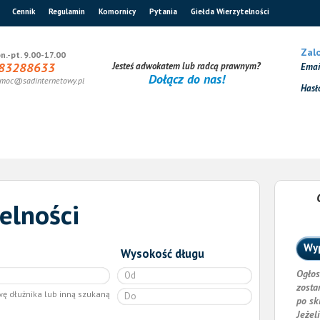
Cennik
Regulamin
Komornicy
Pytania
Giełda Wierzytelności
Zalo
n.-pt. 9.00-17.00
83288633
Jesteś adwokatem lub radcą prawnym?
Ema
Dołącz do nas!
moc@sadinternetowy.pl
Hasł
elności
Wyp
Wysokość długu
Ogłos
zosta
wę dłużnika lub inną szukaną
po sk
Jeżel