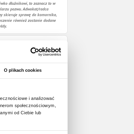
iwko dłużnikowi, to zaznacz to w
larzu pozwu. Adwokat/radca
y skieruje sprawę do komornika,
oszenie również zostanie dodane
ełdy.
O plikach cookies
ołecznościowe i analizować
artnerom społecznościowym,
anymi od Ciebie lub