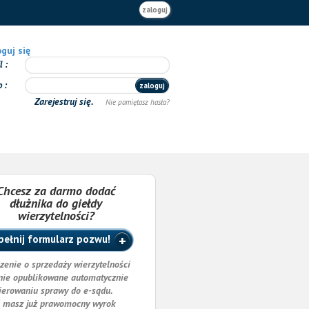
zaloguj
guj się
il
o
zaloguj
Zarejestruj się.
Nie pamiętasz hasła?
Chcesz za darmo dodać
dłużnika do giełdy
wierzytelności?
ełnij formularz pozwu!
zenie o sprzedaży wierzytelności
nie opublikowane automatycznie
ierowaniu sprawy do e-sądu.
i masz już prawomocny wyrok