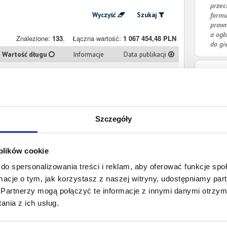
przec
Wyczyść
Szukaj
formu
prawn
a ogł
Znalezione:
133
,
Łączna wartość:
1 067 454,48 PLN
do gi
Wartość długu
Informacje
Data publikacji
15 039,97 PLN
Prawomocny
3 marca 2021
nakaz zapłaty
2 253,06 PLN
Prawomocny
23 lutego 2021
nakaz zapłaty
Szczegóły
1 148,52 PLN
Prawomocny
9 lutego 2021
nakaz zapłaty
 plików cookie
do spersonalizowania treści i reklam, aby oferować funkcje sp
5 104,67 PLN
Prawomocny
8 stycznia 2021
nakaz zapłaty
ormacje o tym, jak korzystasz z naszej witryny, udostępniamy p
Partnerzy mogą połączyć te informacje z innymi danymi otrzym
nia z ich usług.
4 250,39 PLN
Prawomocny
9 grudnia 2020