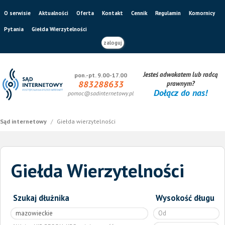
O serwisie
Aktualności
Oferta
Kontakt
Cennik
Regulamin
Komornicy
Pytania
Giełda Wierzytelności
zaloguj
Jesteś adwokatem lub radcą
pon.-pt. 9.00-17.00
883288633
prawnym?
Dołącz do nas!
pomoc@sadinternetowy.pl
Sąd internetowy
/
Giełda wierzytelności
Giełda Wierzytelności
Szukaj dłużnika
Wysokość długu