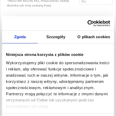
Wpisz NIP, REGON, KRS, miejscowość, nazwę
dłużnika lub inną szukaną frazę
Wyczyść
Szukaj
Znalezione:
1739
,
Łączna wartość:
20 594 455,78 PLN
Zgoda
Szczegóły
O plikach cookies
Dłużnicy
Wartość długu
Data
publikacji
DomLoftu DMYTRO
1 100,39 PLN
12 lutego
Niniejsza strona korzysta z plików cookie
CHABAN
2026
Warszawa, Mazowieckie
Wykorzystujemy pliki cookie do spersonalizowania treści
TZ Transport TOMASZ
4 250,39 PLN
8 lutego
i reklam, aby oferować funkcje społecznościowe i
ZANIESIENKO
2026
Lisówek, Mazowieckie
analizować ruch w naszej witrynie. Informacje o tym, jak
Grzegorz Liwacz
korzystasz z naszej witryny, udostępniamy partnerom
1 138,39 PLN
4 lutego
Warszawa, Mazowieckie
2026
społecznościowym, reklamowym i analitycznym.
Partnerzy mogą połączyć te informacje z innymi danymi
Yahor Mikhniuk
4 150,60 PLN
4 lutego
Warszawa, Mazowieckie
2026
otrzymanymi od Ciebie lub uzyskanymi podczas
korzystania z ich usług.
Anna Kondas
9 590,39 PLN
4 lutego
Jabłonna, Mazowieckie
2026