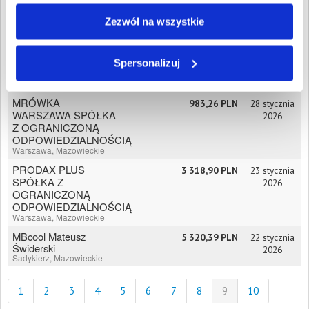
"GESTUUR" SPÓŁKA
17 741,93 PLN
3 lutego
Zezwól na wszystkie
Z OGRANICZONĄ
2026
ODPOWIEDZIALNOŚCIĄ
Warszawa, Mazowieckie
Spersonalizuj
Michał Bieganowski
34 000,69 PLN
28 stycznia
Żyrardów, Mazowieckie
2026
MRÓWKA
983,26 PLN
28 stycznia
WARSZAWA SPÓŁKA
2026
Z OGRANICZONĄ
ODPOWIEDZIALNOŚCIĄ
Warszawa, Mazowieckie
PRODAX PLUS
3 318,90 PLN
23 stycznia
SPÓŁKA Z
2026
OGRANICZONĄ
ODPOWIEDZIALNOŚCIĄ
Warszawa, Mazowieckie
MBcool Mateusz
5 320,39 PLN
22 stycznia
Świderski
2026
Sadykierz, Mazowieckie
1
2
3
4
5
6
7
8
9
10