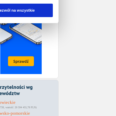
ezwól na wszystkie
rzytelności wg
ewództw
owieckie
739
20 594 455,78 PLN
awsko-pomorskie