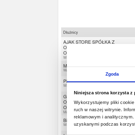
Dłużnicy
AJAK STORE SPÓŁKA Z
OGRANICZONĄ
ODPOWIEDZIALNOŚCIĄ
Warszawa, Mazowieckie
MICHAŁ KRZYŻANOWSKI
WARSZAWA, Mazowieckie
Zgoda
PHU Paweł Gryka
Warszawa, Mazowieckie
Niniejsza strona korzysta z
GRUSZKA TEAM SPÓŁKA Z
OGRANICZONĄ
Wykorzystujemy pliki cookie 
ODPOWIEDZIALNOŚCIĄ
ruch w naszej witrynie. Inf
Marki, Mazowieckie
reklamowym i analitycznym. 
Biuro Internetowe Dariusz Dułak
uzyskanymi podczas korzysta
Warszawa, Mazowieckie