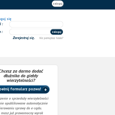
zaloguj
guj się
il
o
zaloguj
Zarejestruj się.
Nie pamiętasz hasła?
Chcesz za darmo dodać
dłużnika do giełdy
wierzytelności?
ełnij formularz pozwu!
zenie o sprzedaży wierzytelności
nie opublikowane automatycznie
ierowaniu sprawy do e-sądu.
i masz już prawomocny wyrok