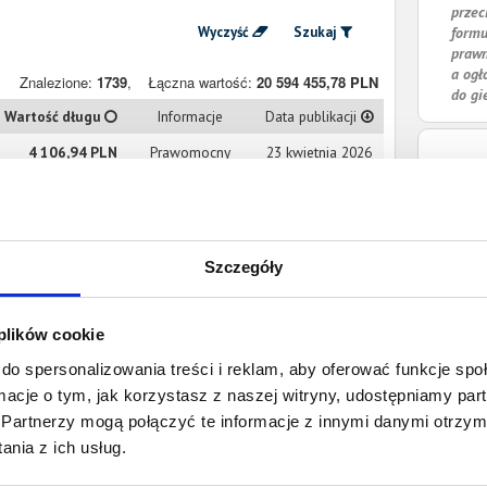
przec
Wyczyść
Szukaj
formu
prawn
a ogł
Znalezione:
1739
,
Łączna wartość:
20 594 455,78 PLN
do gi
Wartość długu
Informacje
Data publikacji
4 106,94 PLN
Prawomocny
23 kwietnia 2026
nakaz zapłaty
16 088,39 PLN
Prawomocny
22 kwietnia 2026
nakaz zapłaty
Szczegóły
9 334,06 PLN
Prawomocny
21 kwietnia 2026
nakaz zapłaty
 plików cookie
2 398,07 PLN
Prawomocny
20 kwietnia 2026
nakaz zapłaty
do spersonalizowania treści i reklam, aby oferować funkcje sp
ormacje o tym, jak korzystasz z naszej witryny, udostępniamy p
Partnerzy mogą połączyć te informacje z innymi danymi otrzym
4 649,39 PLN
Prawomocny
13 kwietnia 2026
nia z ich usług.
nakaz zapłaty