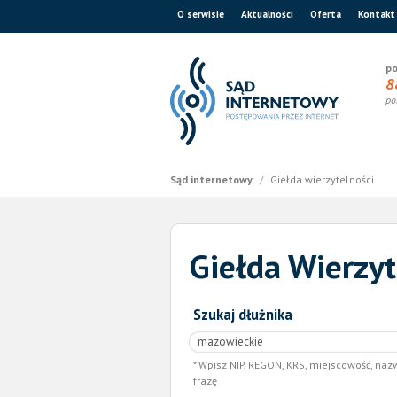
O serwisie
Aktualności
Oferta
Kontakt
po
8
po
Sąd internetowy
/
Giełda wierzytelności
Giełda Wierzyt
Szukaj dłużnika
Wpisz NIP, REGON, KRS, miejscowość, naz
frazę