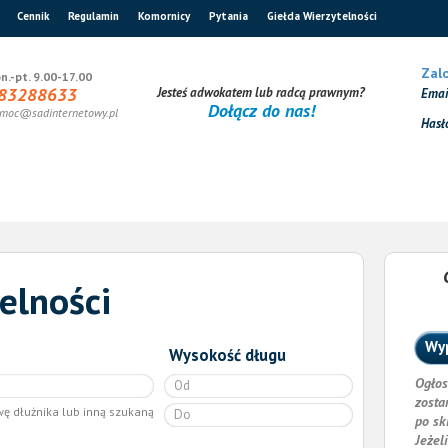
Cennik
Regulamin
Komornicy
Pytania
Giełda Wierzytelności
Zalo
n.-pt. 9.00-17.00
83288633
Jesteś adwokatem lub radcą prawnym?
Ema
Dołącz do nas!
moc@sadinternetowy.pl
Hasł
elności
Wyp
Wysokość długu
Ogłos
zosta
wę dłużnika lub inną szukaną
po sk
Jeżel