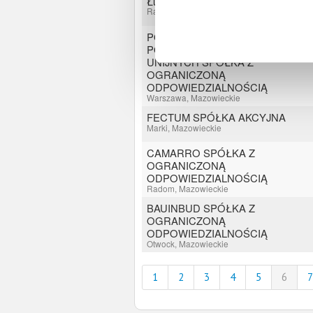
Łukasz Kośla
Radom, Mazowieckie
POLSKA AGENCJA
POZYSKIWANIA FUNDUSZY
UNIJNYCH SPÓŁKA Z
OGRANICZONĄ
ODPOWIEDZIALNOŚCIĄ
Warszawa, Mazowieckie
FECTUM SPÓŁKA AKCYJNA
Marki, Mazowieckie
CAMARRO SPÓŁKA Z
OGRANICZONĄ
ODPOWIEDZIALNOŚCIĄ
Radom, Mazowieckie
BAUINBUD SPÓŁKA Z
OGRANICZONĄ
ODPOWIEDZIALNOŚCIĄ
Otwock, Mazowieckie
1
2
3
4
5
6
7