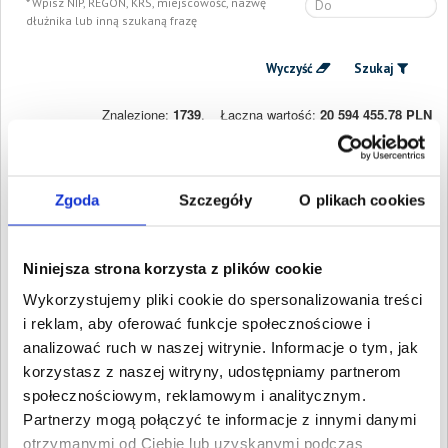
Wpisz NIP, REGON, KRS, miejscowość, nazwę
dłużnika lub inną szukaną frazę
Wyczyść
Szukaj
Znalezione:
1739
,
Łączna wartość:
20 594 455,78 PLN
Dłużnicy
Wartość długu
Data
publikacji
BLUEGREEN TEAM
10 337,89 PLN
19 maja
Zgoda
Szczegóły
O plikach cookies
SPÓŁKA Z
2026
OGRANICZONĄ
ODPOWIEDZIALNOŚCIĄ
Warszawa, Mazowieckie
Niniejsza strona korzysta z plików cookie
GABRIEL DAWID
7 486,45 PLN
6 maja 2026
Wykorzystujemy pliki cookie do spersonalizowania treści
GAWLIK
i reklam, aby oferować funkcje społecznościowe i
ZĄBKI, Mazowieckie
analizować ruch w naszej witrynie. Informacje o tym, jak
MILANOS PAWEŁ
24 758,53 PLN
6 maja 2026
WYDRA
korzystasz z naszej witryny, udostępniamy partnerom
Radom, Mazowieckie
społecznościowym, reklamowym i analitycznym.
AMI-TRANS Michał
1 510,39 PLN
6 maja 2026
Partnerzy mogą połączyć te informacje z innymi danymi
Jabłoński Profesjonalny
Transport W
otrzymanymi od Ciebie lub uzyskanymi podczas