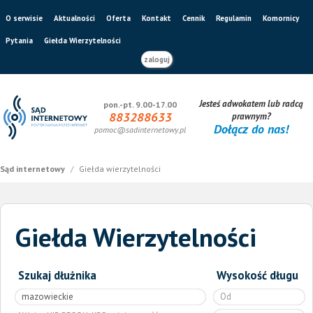
O serwisie
Aktualności
Oferta
Kontakt
Cennik
Regulamin
Komornicy
Pytania
Giełda Wierzytelności
zaloguj
Jesteś adwokatem lub radcą
pon.-pt. 9.00-17.00
883288633
prawnym?
Dołącz do nas!
pomoc@sadinternetowy.pl
Sąd internetowy
/
Giełda wierzytelności
Giełda Wierzytelności
Szukaj dłużnika
Wysokość długu