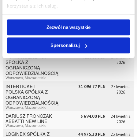
Temperaturze
korzystania z ich usług.
Kontrolowanej
Żelechów, Mazowieckie
Crystal Eko Tech Ewa
1 469,06 PLN
5 maja 2026
Sucharska
Zezwól na wszystkie
Warszawa, Mazowieckie
Patrycja Pałacha
14 147,25 PLN
4 maja 2026
Olszewnica Stara,
Spersonalizuj
Mazowieckie
T & T PROENERGY
4 137,87 PLN
27 kwietnia
SPÓŁKA Z
2026
OGRANICZONĄ
ODPOWIEDZIALNOŚCIĄ
Warszawa, Mazowieckie
INTERTICKET
31 096,77 PLN
27 kwietnia
POLSKA SPÓŁKA Z
2026
OGRANICZONĄ
ODPOWIEDZIALNOŚCIĄ
Warszawa, Mazowieckie
DARIUSZ FRONCZAK
3 694,00 PLN
24 kwietnia
ABBATTI NEW LINE
2026
Warszawa, Mazowieckie
LOGINEX SPÓŁKA Z
44 975,30 PLN
23 kwietnia