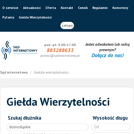
O serwisie
Aktualności
Oferta
Kontakt
Cennik
Regulamin
Komornicy
Pytania
Giełda Wierzytelności
zaloguj
Jesteś adwokatem lub radcą
pon.-pt. 9.00-17.00
883288633
prawnym?
Dołącz do nas!
pomoc@sadinternetowy.pl
Sąd internetowy
/
Giełda wierzytelności
Giełda Wierzytelności
Szukaj dłużnika
Wysokość długu