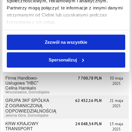
społecznościowym, reklamowym i analitycznym.
VOLTAIC LOGISTIC
16 045,34 PLN
8 lipca 2025
Partnerzy mogą połączyć te informacje z innymi danymi
SPÓŁKA Z
OGRANICZONĄ
otrzymanymi od Ciebie lub uzyskanymi podczas
ODPOWIEDZIALNOŚCIĄ
korzystania z ich usług.
Głogów, Dolnośląskie
Czysto w Domku Daniel
10 966,01 PLN
25 czerwca
Odolczyk
2025
Smolec, Dolnośląskie
Zezwól na wszystkie
Wykonawstwo robót
3 097,72 PLN
18 czerwca
ziemno budowlanych
2025
,,DS-TEAM" Dawid
Spersonalizuj
Szałaj
Wałbrzych, Dolnośląskie
Firma Handlowo-
7 700,78 PLN
30 maja
Usługowa "HBC"
2025
Celina Hamkało
Wrocisławice, Dolnośląskie
GRUPA 3KF SPÓŁKA
62 452,16 PLN
21 maja
Z OGRANICZONĄ
2025
ODPOWIEDZIALNOŚCIĄ
Jelenia Góra, Dolnośląskie
KRW KRAJOWY
24 048,54 PLN
13 maja
TRANSPORT
2025