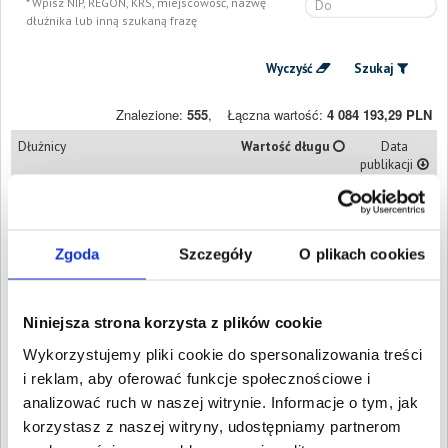
Wpisz NIP, REGON, KRS, miejscowość, nazwę
dłużnika lub inną szukaną frazę
Wyczyść
Szukaj
Znalezione:
555
,
Łączna wartość:
4 084 193,29 PLN
Dłużnicy
Wartość długu
Data
publikacji
Piotr Grzegorz Skowron
8 900,39 PLN
5 sierpnia
Ostroszowice, Dolnośląskie
2025
B8 INDUSTRY
7 048,13 PLN
17 lipca
Zgoda
Szczegóły
O plikach cookies
SPÓŁKA Z
2025
OGRANICZONĄ
ODPOWIEDZIALNOŚCIĄ
Wrocław, Dolnośląskie
Niniejsza strona korzysta z plików cookie
AGNIESZKA IZABELA
6 929,90 PLN
13 lipca
Wykorzystujemy pliki cookie do spersonalizowania treści
STEFANIAK
2025
LEGNICA, Dolnośląskie
i reklam, aby oferować funkcje społecznościowe i
DOMINIK PIOTR
analizować ruch w naszej witrynie. Informacje o tym, jak
DUBIEL
korzystasz z naszej witryny, udostępniamy partnerom
LEGNICA, Dolnośląskie