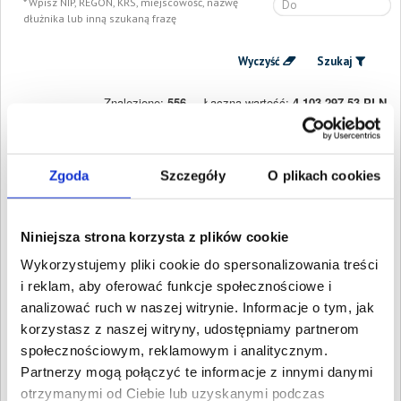
Wpisz NIP, REGON, KRS, miejscowość, nazwę
dłużnika lub inną szukaną frazę
Wyczyść
Szukaj
Znalezione:
556
,
Łączna wartość:
4 103 297,53 PLN
Dłużnicy
Wartość długu
Data
publikacji
Marcin Jan Karbowiak
Zgoda
Szczegóły
O plikach cookies
39 878,59 PLN
27 stycznia
Milicz, Dolnośląskie
2025
GMDP METAL
950,39 PLN
20 stycznia
SPÓŁKA Z
Niniejsza strona korzysta z plików cookie
2025
OGRANICZONĄ
Wykorzystujemy pliki cookie do spersonalizowania treści
ODPOWIEDZIALNOŚCIĄ
Jelcz-Laskowice,
i reklam, aby oferować funkcje społecznościowe i
Dolnośląskie
analizować ruch w naszej witrynie. Informacje o tym, jak
Szymon Popłoński
4 289,90 PLN
20 stycznia
korzystasz z naszej witryny, udostępniamy partnerom
Instal-Technic
2025
Sobótka, Dolnośląskie
społecznościowym, reklamowym i analitycznym.
INSAN DEVELOPER
24 994,80 PLN
30 grudnia
Partnerzy mogą połączyć te informacje z innymi danymi
SPÓŁKA Z
2024
otrzymanymi od Ciebie lub uzyskanymi podczas