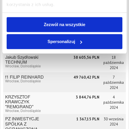
OGRANICZONĄ
korzystania z ich usług.
ODPOWIEDZIALNOŚCIĄ
Lubin, Dolnośląskie
Sklep Ogólnospożywczy
4 279,42 PLN
7 listopada
"U Buni" Katarzyna
2024
Zezwól na wszystkie
Osińska
Bielawa, Dolnośląskie
MTM LOGISTICS
2 258,96 PLN
4 listopada
Spersonalizuj
MARCIN ŚLIWIŃSKI
2024
Wrocław, Dolnośląskie
Jakub Szydłowski
38 605,56 PLN
18
TECHNUM
października
Wrocław, Dolnośląskie
2024
f1 FILIP REINHARD
49 760,42 PLN
7
Wrocław, Dolnośląskie
października
2024
KRZYSZTOF
3 844,76 PLN
4
KRAWCZYK
października
"REMGRAND"
2024
Wrocław, Dolnośląskie
PZ INWESTYCJE
1 367,15 PLN
30 września
SPÓŁKA Z
2024
OGRANICZONĄ