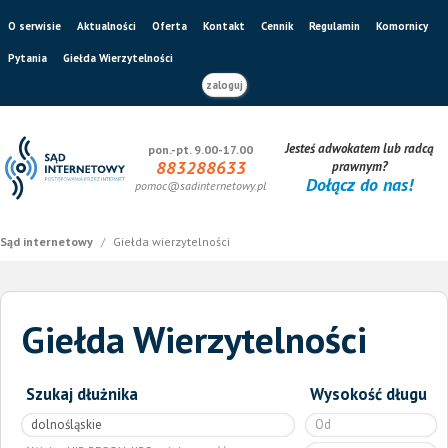
O serwisie
Aktualności
Oferta
Kontakt
Cennik
Regulamin
Komornicy
Pytania
Giełda Wierzytelności
zaloguj
Jesteś adwokatem lub radcą
pon.-pt. 9.00-17.00
883288633
prawnym?
Dołącz do nas!
pomoc@sadinternetowy.pl
Sąd internetowy
/
Giełda wierzytelności
Giełda Wierzytelności
Szukaj dłużnika
Wysokość długu