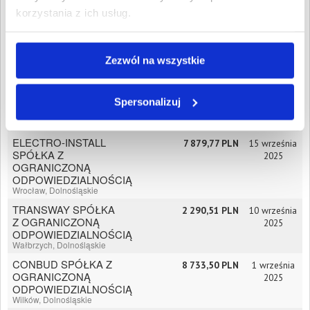
ODPOWIEDZIALNOŚCIĄ
korzystania z ich usług.
Bielany Wrocławskie,
Dolnośląskie
TW RUSIECKI,
2 880,68 PLN
9
WĄTROBA SPÓŁKA
października
Zezwól na wszystkie
JAWNA
2025
Wrocław, Dolnośląskie
PPKS KOMFORT-BUS
Spersonalizuj
2 471,22 PLN
22 września
- Tomasz Madej
2025
Jawor, Dolnośląskie
ELECTRO-INSTALL
7 879,77 PLN
15 września
SPÓŁKA Z
2025
OGRANICZONĄ
ODPOWIEDZIALNOŚCIĄ
Wrocław, Dolnośląskie
TRANSWAY SPÓŁKA
2 290,51 PLN
10 września
Z OGRANICZONĄ
2025
ODPOWIEDZIALNOŚCIĄ
Wałbrzych, Dolnośląskie
CONBUD SPÓŁKA Z
8 733,50 PLN
1 września
OGRANICZONĄ
2025
ODPOWIEDZIALNOŚCIĄ
Wilków, Dolnośląskie