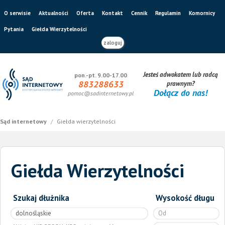
O serwisie
Aktualności
Oferta
Kontakt
Cennik
Regulamin
Komornicy
Pytania
Giełda Wierzytelności
zaloguj
Jesteś adwokatem lub radcą
pon.-pt. 9.00-17.00
883288633
prawnym?
Dołącz do nas!
pomoc@sadinternetowy.pl
Sąd internetowy
/
Giełda wierzytelności
Giełda Wierzytelności
Szukaj dłużnika
Wysokość długu