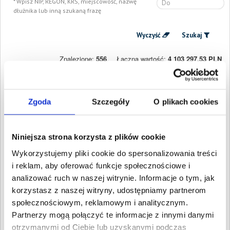
Wpisz NIP, REGON, KRS, miejscowość, nazwę
dłużnika lub inną szukaną frazę
Wyczyść
Szukaj
Znalezione:
556
,
Łączna wartość:
4 103 297,53 PLN
Dłużnicy
Wartość długu
Data
publikacji
Joshgun Buludov
8 153,03 PLN
4 listopada
Zgoda
Szczegóły
O plikach cookies
Wrocław, Dolnośląskie
2025
MPCLEAN Patrycja
4 008,29 PLN
3 listopada
Wrońska
2025
Niniejsza strona korzysta z plików cookie
Wrocław, Dolnośląskie
Wykorzystujemy pliki cookie do spersonalizowania treści
Klaudia Patrycja Wiatr
4 369,46 PLN
22
Wrocław, Dolnośląskie
i reklam, aby oferować funkcje społecznościowe i
października
2025
analizować ruch w naszej witrynie. Informacje o tym, jak
Damian Roman
Lewandowski
korzystasz z naszej witryny, udostępniamy partnerom
Wałbrzych, Dolnośląskie
społecznościowym, reklamowym i analitycznym.
YOON GROUP
4 680,39 PLN
14
Partnerzy mogą połączyć te informacje z innymi danymi
SPÓŁKA Z
października
OGRANICZONĄ
otrzymanymi od Ciebie lub uzyskanymi podczas
2025