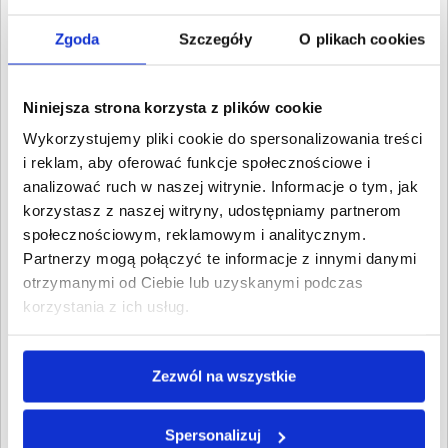
Wpisz NIP, REGON, KRS, miejscowość, nazwę
dłużnika lub inną szukaną frazę
Zgoda
Szczegóły
O plikach cookies
Wyczyść
Szukaj
Niniejsza strona korzysta z plików cookie
Znalezione:
7
,
Łączna wartość:
59 361,39 PLN
Wykorzystujemy pliki cookie do spersonalizowania treści
Dłużnicy
Wartość długu
Data
i reklam, aby oferować funkcje społecznościowe i
publikacji
analizować ruch w naszej witrynie. Informacje o tym, jak
Adrian Gamrot
3 612,43 PLN
2 września
korzystasz z naszej witryny, udostępniamy partnerom
PRESTO TRANS
2024
Olkusz, Małopolskie
społecznościowym, reklamowym i analitycznym.
Kamil Andrzejczyk
8 058,13 PLN
7 lutego
Partnerzy mogą połączyć te informacje z innymi danymi
Olkusz, Małopolskie
2024
otrzymanymi od Ciebie lub uzyskanymi podczas
Artur Sokół
korzystania z ich usług.
13 841,41 PLN
1 sierpnia
Olkusz, Małopolskie
2022
Mariusz Klich
540,39 PLN
16 grudnia
Olkusz, Małopolskie
Zezwól na wszystkie
2021
POWER CARGO
22 994,55 PLN
5 maja 2021
SPÓŁKA Z
Spersonalizuj
OGRANICZONĄ