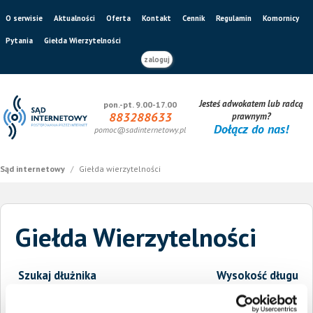
O serwisie
Aktualności
Oferta
Kontakt
Cennik
Regulamin
Komornicy
Pytania
Giełda Wierzytelności
zaloguj
Jesteś adwokatem lub radcą
pon.-pt. 9.00-17.00
883288633
prawnym?
Dołącz do nas!
pomoc@sadinternetowy.pl
Sąd internetowy
/
Giełda wierzytelności
Giełda Wierzytelności
Szukaj dłużnika
Wysokość długu