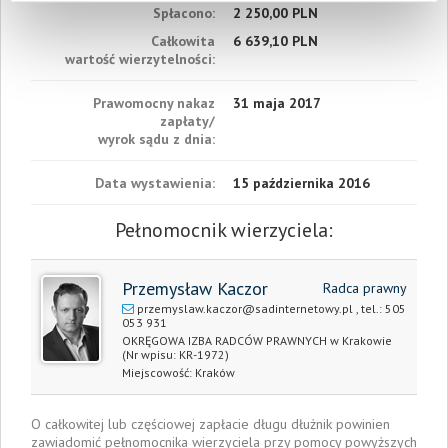
Spłacono:
2 250,00 PLN
Całkowita
6 639,10 PLN
wartość wierzytelności:
Prawomocny nakaz
31 maja 2017
zapłaty/
wyrok sądu z dnia:
Data wystawienia:
15 października 2016
Pełnomocnik wierzyciela:
Przemysław Kaczor
Radca prawny
przemyslaw.kaczor@sadinternetowy.pl
, tel.:
505
053 931
OKRĘGOWA IZBA RADCÓW PRAWNYCH w Krakowie
(Nr wpisu: KR-1972)
Miejscowość:
Kraków
O całkowitej lub częściowej zapłacie długu dłużnik powinien
zawiadomić pełnomocnika wierzyciela przy pomocy powyższych