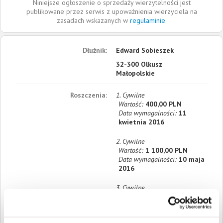
Niniejsze ogłoszenie o sprzedaży wierzytelności jest
publikowane przez serwis z upoważnienia wierzyciela na
zasadach wskazanych w
regulaminie
.
Dłużnik:
Edward Sobieszek
32-300
Olkusz
Małopolskie
Roszczenia:
1. Cywilne
Wartość:
400,00 PLN
Data wymagalności:
11
kwietnia 2016
2. Cywilne
Wartość:
1 100,00 PLN
Data wymagalności:
10 maja
2016
3. Cywilne
Wartość:
1 100,00 PLN
Data wymagalności:
10
czerwca 2016