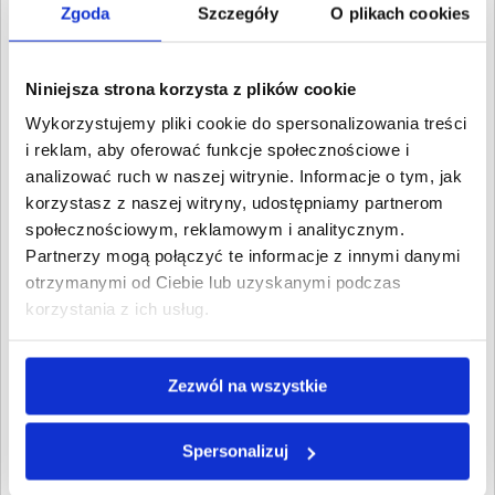
Zgoda
Szczegóły
O plikach cookies
4. Cywilne
Wartość:
1 100,00 PLN
Data wymagalności:
11 lipca
2016
Niniejsza strona korzysta z plików cookie
Wykorzystujemy pliki cookie do spersonalizowania treści
5. Cywilne
Wartość:
1 100,00 PLN
i reklam, aby oferować funkcje społecznościowe i
Data wymagalności:
10
analizować ruch w naszej witrynie. Informacje o tym, jak
sierpnia 2016
korzystasz z naszej witryny, udostępniamy partnerom
społecznościowym, reklamowym i analitycznym.
6. Cywilne
Wartość:
1 100,00 PLN
Partnerzy mogą połączyć te informacje z innymi danymi
Data wymagalności:
10
otrzymanymi od Ciebie lub uzyskanymi podczas
września 2016
korzystania z ich usług.
7. Cywilne
Wartość:
1 100,00 PLN
Data wymagalności:
10
Zezwól na wszystkie
października 2016
W sumie:
Wartość:
7 000,00 PLN
Spersonalizuj
Koszty sądowe:
1 889,10 PLN