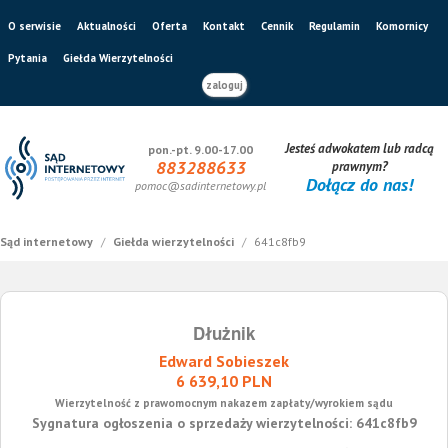
O serwisie
Aktualności
Oferta
Kontakt
Cennik
Regulamin
Komornicy
Pytania
Giełda Wierzytelności
zaloguj
Jesteś adwokatem lub radcą
pon.-pt. 9.00-17.00
883288633
prawnym?
Dołącz do nas!
pomoc@sadinternetowy.pl
Sąd internetowy
/
Giełda wierzytelności
/
641c8fb9
Dłużnik
Edward Sobieszek
6 639,10 PLN
Wierzytelność z prawomocnym nakazem zapłaty/wyrokiem sądu
Sygnatura ogłoszenia o sprzedaży wierzytelności: 641c8fb9