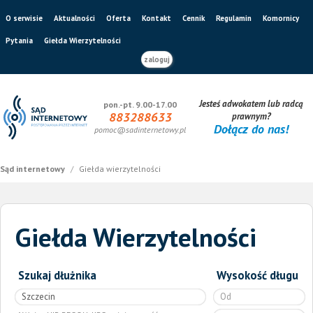
O serwisie
Aktualności
Oferta
Kontakt
Cennik
Regulamin
Komornicy
Pytania
Giełda Wierzytelności
zaloguj
Jesteś adwokatem lub radcą
pon.-pt. 9.00-17.00
883288633
prawnym?
Dołącz do nas!
pomoc@sadinternetowy.pl
Sąd internetowy
/
Giełda wierzytelności
Giełda Wierzytelności
Szukaj dłużnika
Wysokość długu