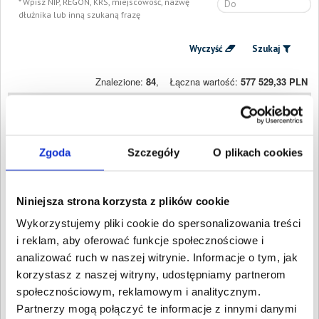
Wpisz NIP, REGON, KRS, miejscowość, nazwę
dłużnika lub inną szukaną frazę
Wyczyść
Szukaj
Znalezione:
84
,
Łączna wartość:
577 529,33 PLN
Dłużnicy
Wartość długu
Data
publikacji
PLANNERS SP Z O O
7 665,64 PLN
21 maja
Szczecin,
Zgoda
Szczegóły
O plikach cookies
2021
Zachodniopomorskie
A-Concept Anna
6 781,87 PLN
22 lutego
Pollman
2021
Szczecin,
Niniejsza strona korzysta z plików cookie
Zachodniopomorskie
Wykorzystujemy pliki cookie do spersonalizowania treści
JSK UNICAR
40 084,39 PLN
22 stycznia
LOGISTYK SPÓŁKA Z
i reklam, aby oferować funkcje społecznościowe i
2021
OGRANICZONĄ
analizować ruch w naszej witrynie. Informacje o tym, jak
ODPOWIEDZIALNOŚCIĄ
korzystasz z naszej witryny, udostępniamy partnerom
Szczecin,
Zachodniopomorskie
społecznościowym, reklamowym i analitycznym.
JCU JOANNA
3 850,39 PLN
10 listopada
Partnerzy mogą połączyć te informacje z innymi danymi
CZEMARMAZOWICZ-
2020