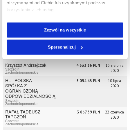
otrzymanymi od Ciebie lub uzyskanymi podczas
URBANOWICZ
Szczecin,
korzystania z ich usług.
Zachodniopomorskie
BERNADETA
1 189,78 PLN
9 września
JASTRZĘBSKA ARCH
2020
+
Zezwól na wszystkie
Szczecin,
Zachodniopomorskie
Dachy-Szczecin
4 997,29 PLN
2 września
Spersonalizuj
Krzysztof Dąbkowski
2020
Szczecin,
Zachodniopomorskie
Krzysztof Andrzejczak
4 333,36 PLN
13 sierpnia
Szczecin,
2020
Zachodniopomorskie
HL - POLSKA
5 054,43 PLN
10 lipca
SPÓŁKA Z
2020
OGRANICZONĄ
ODPOWIEDZIALNOŚCIĄ
Szczecin,
Zachodniopomorskie
RAFAŁ TADEUSZ
3 867,39 PLN
22 czerwca
TARCZOŃ
2020
Szczecin,
Zachodniopomorskie