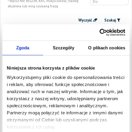
Wpisz NIP, REGON, KRS, miejscowość, nazwę
dłużnika lub inną szukaną frazę
Wyczyść
Szukaj
Znalezione:
25
,
Łączna wartość:
228 937,70 PLN
Dłużnicy
Wartość długu
Data
Zgoda
Szczegóły
O plikach cookies
publikacji
RYSZARD
1 410,39 PLN
1 kwietnia
ARKADIUSZ
2021
MAŃKOWSKI
Niniejsza strona korzysta z plików cookie
Sosnowiec, Śląskie
Wykorzystujemy pliki cookie do spersonalizowania treści
Agata Katarzyna
18 937,39 PLN
23 listopada
i reklam, aby oferować funkcje społecznościowe i
Grabas
2020
Sosnowiec, Śląskie
analizować ruch w naszej witrynie. Informacje o tym, jak
ROKOWSKI
1 261,92 PLN
10 listopada
korzystasz z naszej witryny, udostępniamy partnerom
RADOSŁAW P.P.U.H.
2020
społecznościowym, reklamowym i analitycznym.
"SALAMANDER"
Sosnowiec, Śląskie
Partnerzy mogą połączyć te informacje z innymi danymi
Zagłębie Sosnowiec
otrzymanymi od Ciebie lub uzyskanymi podczas
794,64 PLN
7 sierpnia
Basket Sp. z o.o.
2020
korzystania z ich usług.
Sosnowiec, Śląskie