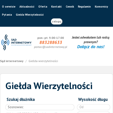
O serwisie
Aktualności
Oferta
Kontakt
Cennik
Regulamin
Komornicy
Pytania
Giełda Wierzytelności
zaloguj
Jesteś adwokatem lub radcą
pon.-pt. 9.00-17.00
883288633
prawnym?
Dołącz do nas!
pomoc@sadinternetowy.pl
Sąd internetowy
/
Giełda wierzytelności
Giełda Wierzytelności
Szukaj dłużnika
Wysokość długu