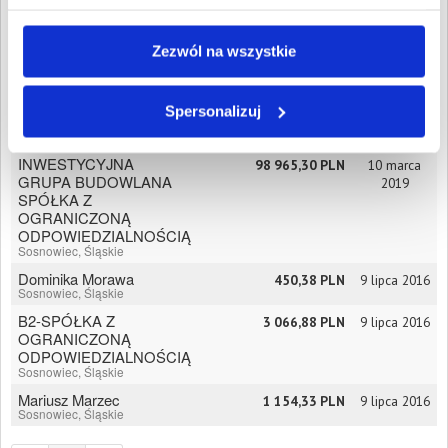
GRAFI Rafał Sieja
25 890,39 PLN
22 listopada
Sosnowiec, Śląskie
2019
Zezwól na wszystkie
Przedsiębiorstwo
3 410,39 PLN
8 lipca 2019
Handlowo Usługowe
"HANDKE"Magdalena
Spersonalizuj
Skrzypek
Sosnowiec, Śląskie
INWESTYCYJNA
98 965,30 PLN
10 marca
GRUPA BUDOWLANA
2019
SPÓŁKA Z
OGRANICZONĄ
ODPOWIEDZIALNOŚCIĄ
Sosnowiec, Śląskie
Dominika Morawa
450,38 PLN
9 lipca 2016
Sosnowiec, Śląskie
B2-SPÓŁKA Z
3 066,88 PLN
9 lipca 2016
OGRANICZONĄ
ODPOWIEDZIALNOŚCIĄ
Sosnowiec, Śląskie
Mariusz Marzec
1 154,33 PLN
9 lipca 2016
Sosnowiec, Śląskie