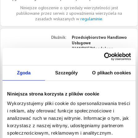
Niniejsze ogłoszenie o sprzedaży wierzytelności jest
publikowane przez serwis z upoważnienia wierzyciela na
zasadach wskazanych w
regulaminie
.
Dłużnik:
Przedsiębiorstwo Handlowo
Usługowe
"HANDKE"Magdalena
Skrzypek
ul. Niepodległości
Zgoda
Szczegóły
O plikach cookies
41-200
Sosnowiec
Śląskie
Roszczenia:
1. Gospodarcze
Niniejsza strona korzysta z plików cookie
Wartość:
2 775,00 PLN
Wykorzystujemy pliki cookie do spersonalizowania treści
Data wymagalności:
15
kwietnia 2019
i reklam, aby oferować funkcje społecznościowe i
analizować ruch w naszej witrynie. Informacje o tym, jak
W sumie:
Wartość:
2 775,00 PLN
korzystasz z naszej witryny, udostępniamy partnerom
Koszty sądowe:
635,39 PLN
społecznościowym, reklamowym i analitycznym.