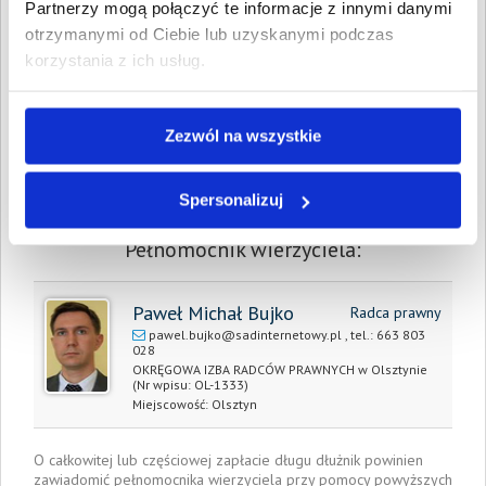
Partnerzy mogą połączyć te informacje z innymi danymi
Spłacono:
3 756,26 PLN
otrzymanymi od Ciebie lub uzyskanymi podczas
Całkowita
0,00 PLN
korzystania z ich usług.
wartość wierzytelności:
Prawomocny nakaz
28 sierpnia 2019
zapłaty/
Zezwól na wszystkie
wyrok sądu z dnia:
Data wystawienia:
8 lipca 2019
Spersonalizuj
Pełnomocnik wierzyciela:
Paweł Michał Bujko
Radca prawny
pawel.bujko@sadinternetowy.pl
, tel.:
663 803
028
OKRĘGOWA IZBA RADCÓW PRAWNYCH w Olsztynie
(Nr wpisu: OL-1333)
Miejscowość:
Olsztyn
O całkowitej lub częściowej zapłacie długu dłużnik powinien
zawiadomić pełnomocnika wierzyciela przy pomocy powyższych