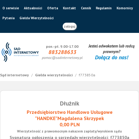
O serwisie
Aktualności
Oferta
Kontakt
Cennik
Regulamin
Komornicy
Pytania
Giełda Wierzytelności
zaloguj
Jesteś adwokatem lub radcą
pon.-pt. 9.00-17.00
883288633
prawnym?
Dołącz do nas!
pomoc@sadinternetowy.pl
Sąd internetowy
/
Giełda wierzytelności
/
f773850a
Dłużnik
Przedsiębiorstwo Handlowo Usługowe
"HANDKE"Magdalena Skrzypek
0,00 PLN
Wierzytelność z prawomocnym nakazem zapłaty/wyrokiem sądu
Sygnatura ogłoszenia o sprzedaży wierzytelności: f773850a