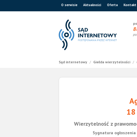
O serwisie
Aktualności
Oferta
Kontakt
po
8
po
Sąd internetowy
/
Giełda wierzytelności
/
Ag
18
Wierzytelność z prawomo
Sygnatura ogłoszenia 