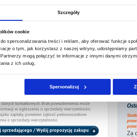
płaty/
Tak
Szczegóły
k sądu
ienia:
23 listopada 2020
 plików cookie
do spersonalizowania treści i reklam, aby oferować funkcje sp
ocnik wierzyciela:
ormacje o tym, jak korzystasz z naszej witryny, udostępniamy p
Partnerzy mogą połączyć te informacje z innymi danymi otrzym
Adamczuk
Adwokat
nia z ich usług.
ternetowy.pl
, tel.:
606 401 183
ĘSTOCHOWIE
cka
(Nr wpisu: 534)
Spersonalizuj
Z
e długu dłużnik powinien zawiadomić pełnomocnika
 danych kontaktowych. Brak powiadomienia może
Osta
formacji w ogłoszeniu o sprzedaży wierzytelności.
iązku zapłaty, powinien zgłosić pełnomocnikowi
Szuk
enia o sprzedaży wierzytelności.
praw
prawn
j sprzedającego / Wyślij propozycję zakupu
Za 