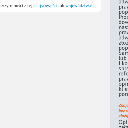
adw
erzytelności z tej
miejscowości
lub
województwa
!
pra
pop
Pro
dow
nas
pra
adw
zło
pop
Sam
lub
i k
spr
ref
pra
opi
kli
por
Znaj
bez 
złoż
Opi
zał