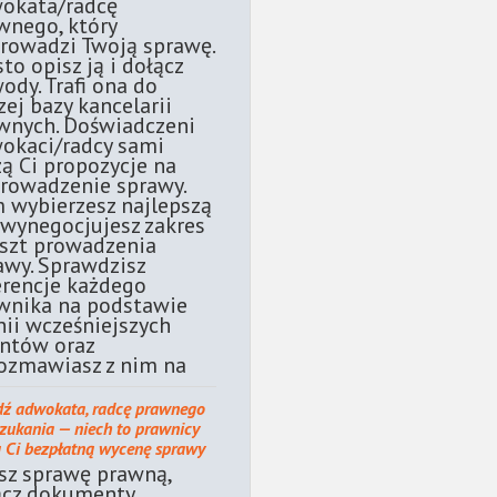
okata/radcę
wnego, który
rowadzi Twoją sprawę.
sto opisz ją i dołącz
ody. Trafi ona do
zej bazy kancelarii
wnych. Doświadczeni
okaci/radcy sami
żą Ci propozycje na
rowadzenie sprawy.
 wybierzesz najlepszą
 wynegocjujesz zakres
oszt prowadzenia
awy. Sprawdzisz
erencje każdego
wnika na podstawie
nii wcześniejszych
entów oraz
ozmawiasz z nim na
dź adwokata, radcę prawnego
szukania — niech to prawnicy
ą Ci bezpłatną wycenę sprawy
sz sprawę prawną,
ącz dokumenty.