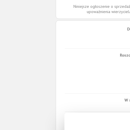
Niniejsze ogłoszenie o sprzedaż
upoważnienia wierzycie
D
Roszc
W 
Spł
Całkowita wartość wierzytel