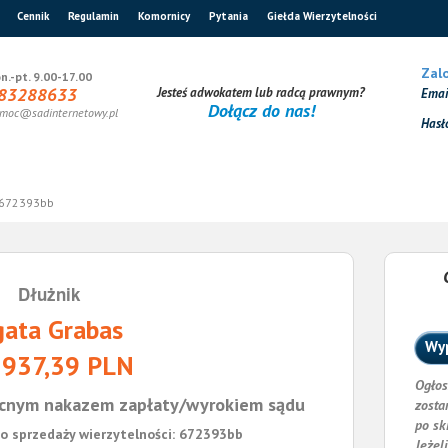
Cennik
Regulamin
Komornicy
Pytania
Giełda Wierzytelności
Zalo
n.-pt. 9.00-17.00
83288633
Jesteś adwokatem lub radcą prawnym?
Ema
Dołącz do nas!
moc@sadinternetowy.pl
Hasł
672393bb
Dłużnik
ata Grabas
Wyp
 937,39 PLN
Ogłos
cnym nakazem zapłaty/wyrokiem sądu
zosta
po sk
o sprzedaży wierzytelności: 672393bb
Jeżel