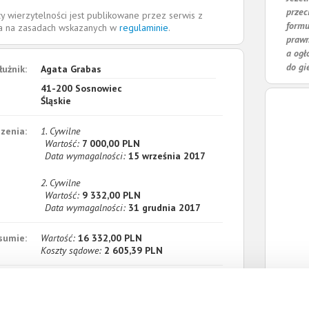
przec
y wierzytelności jest publikowane przez serwis z
formu
la na zasadach wskazanych w
regulaminie
.
prawn
a ogł
do gi
łużnik:
Agata Grabas
41-200
Sosnowiec
Śląskie
zenia:
1. Cywilne
Wartość:
7 000,00 PLN
Data wymagalności:
15 września 2017
2. Cywilne
Wartość:
9 332,00 PLN
Data wymagalności:
31 grudnia 2017
sumie:
Wartość:
16 332,00 PLN
Koszty sądowe:
2 605,39 PLN
acono:
0,00 PLN
ności:
18 937,39 PLN