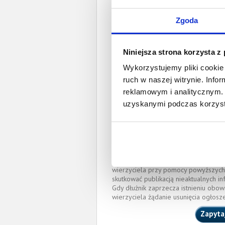
Prawomocny nakaz za
Zgoda
wyro
Data wystaw
Niniejsza strona korzysta z
Wykorzystujemy pliki cookie 
Pełnom
ruch w naszej witrynie. Inf
reklamowym i analitycznym. 
Aneta Ledwoch-
uzyskanymi podczas korzysta
aneta.ledwoch@sadin
IZBA ADWOKACKA W CZ
Okręgowa Rada Adwoka
Miejscowość:
Radomsko
O całkowitej lub częściowej zapłaci
wierzyciela przy pomocy powyższych
skutkować publikacją nieaktualnych in
Gdy dłużnik zaprzecza istnieniu obow
wierzyciela żądanie usunięcia ogłosz
Zapyta