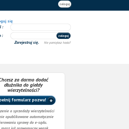
zaloguj
guj się
il
o
zaloguj
Zarejestruj się.
Nie pamiętasz hasła?
Chcesz za darmo dodać
dłużnika do giełdy
wierzytelności?
ełnij formularz pozwu!
zenie o sprzedaży wierzytelności
nie opublikowane automatycznie
ierowaniu sprawy do e-sądu.
i masz już prawomocny wyrok