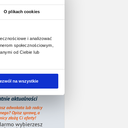
O plikach cookies
ołecznościowe i analizować
artnerom społecznościowym,
anymi od Ciebie lub
ezwól na wszystkie
tnie aktualności
asz adwokata lub radcy
nego? Opisz sprawę, a
icy złożą Ci oferty!
darmo wybierzesz