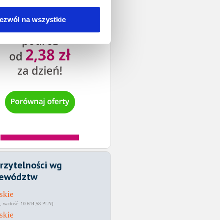
ezwól na wszystkie
rzytelności wg
ewództw
skie
10 644,58 PLN
skie