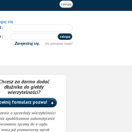
zaloguj
guj się
il
o
zaloguj
Zarejestruj się.
Nie pamiętasz hasła?
Chcesz za darmo dodać
dłużnika do giełdy
wierzytelności?
ełnij formularz pozwu!
zenie o sprzedaży wierzytelności
nie opublikowane automatycznie
ierowaniu sprawy do e-sądu.
i masz już prawomocny wyrok