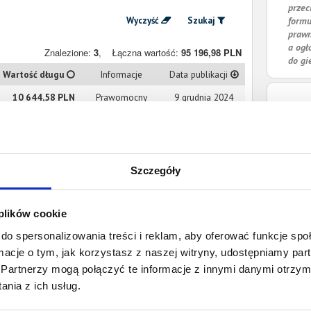
przec
Wyczyść
Szukaj
formu
prawn
a ogł
Znalezione:
3
,
Łączna wartość:
95 196,98 PLN
do gi
Wartość długu
Informacje
Data publikacji
10 644,58 PLN
Prawomocny
9 grudnia 2024
nakaz zapłaty
15 108,84 PLN
Prawomocny
10 stycznia 2024
nakaz zapłaty
Szczegóły
69 443,56 PLN
Prawomocny
3 września 2021
nakaz zapłaty
 plików cookie
do spersonalizowania treści i reklam, aby oferować funkcje sp
ormacje o tym, jak korzystasz z naszej witryny, udostępniamy p
Partnerzy mogą połączyć te informacje z innymi danymi otrzym
nia z ich usług.