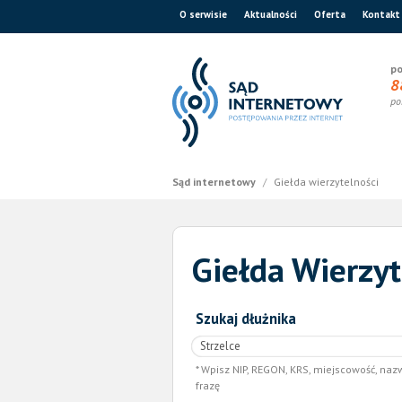
O serwisie
Aktualności
Oferta
Kontakt
po
8
po
Sąd internetowy
/
Giełda wierzytelności
Giełda Wierzyt
Szukaj dłużnika
Wpisz NIP, REGON, KRS, miejscowość, naz
frazę