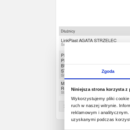
Dłużnicy
LinkPlast AGATA STRZELEC
Święty Wojciech, Lubuskie
PRO-BUD S.C.
PROJEKTOWANIE,
BUDOWNICTWO JOLANTA
STRZELEC, EDYTA ORŁOWSKA
Zgoda
Śrem, Wielkopolskie
Maras Grzegorz Zakład
Remontowo Budowlany
Niniejsza strona korzysta z
Strzelce, Opolskie
Wykorzystujemy pliki cookie 
ruch w naszej witrynie. Inf
1
reklamowym i analitycznym. 
uzyskanymi podczas korzysta