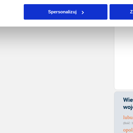
Spersonalizuj
Z
Wie
woj
lubu
1
opol