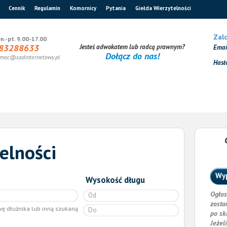
Cennik
Regulamin
Komornicy
Pytania
Giełda Wierzytelności
Zalo
n.-pt. 9.00-17.00
83288633
Jesteś adwokatem lub radcą prawnym?
Ema
Dołącz do nas!
moc@sadinternetowy.pl
Hasł
elności
Wyp
Wysokość długu
Ogłos
zosta
wę dłużnika lub inną szukaną
po sk
Jeżel