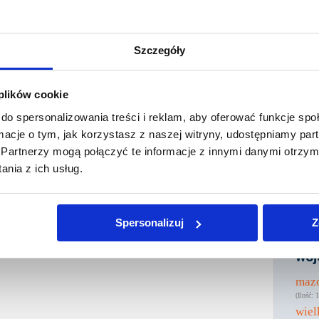
nakaz zapłaty
26 896,71 PLN
Prawomocny
16 czerwca 2026
Szczegóły
nakaz zapłaty
10 509,35 PLN
Prawomocny
14 czerwca 2026
nakaz zapłaty
 plików cookie
4 845,57 PLN
Prawomocny
14 czerwca 2026
do spersonalizowania treści i reklam, aby oferować funkcje sp
nakaz zapłaty
ormacje o tym, jak korzystasz z naszej witryny, udostępniamy p
Partnerzy mogą połączyć te informacje z innymi danymi otrzym
nia z ich usług.
4 494,93 PLN
Prawomocny
13 czerwca 2026
nakaz zapłaty
8
9
10
Spersonalizuj
Z
Wie
woj
maz
1
wiel