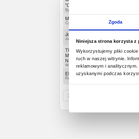
"ODRA"
Bytom Odrzański, Lubuskie
MDT-Express Dawid Tasior
Zgoda
Czarna, Podkarpackie
Joanna Maria Kocoń
Julianów, Mazowieckie
Niniejsza strona korzysta z
TRANSPORT
Wykorzystujemy pliki cookie 
MIĘDZYNARODOWY RAFAŁ
ruch w naszej witrynie. Inf
NIJAK
Wójcice, Łódzkie
reklamowym i analitycznym. 
Elżbieta Damiza
uzyskanymi podczas korzysta
Rawa Mazowiecka, Łódzkie
1
2
3
4
5
6
7