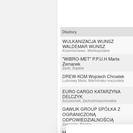
Dłużnicy
WULKANIZACJA WUNSZ
WALDEMAR WUNSZ
Krzemieniewo, Wielkopolskie
"WIBRO-MET" P.P.U.H Marta
Zemanek
Żarki, Śląskie
DREW-KOM Wojciech Chrostek
Lubnowy Małe, Warmińsko-mazurskie
EURO CARGO KATARZYNA
DELCZYK
Szczecinek, Zachodniopomorskie
GAWLIK GROUP SPÓŁKA Z
OGRANICZONĄ
ODPOWIEDZIALNOŚCIĄ
Zawiercie, Śląskie
MIEJSKI KLUB SPORTOWY