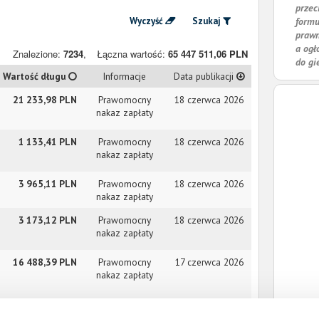
przec
Wyczyść
Szukaj
formu
prawn
a ogł
Znalezione:
7234
,
Łączna wartość:
65 447 511,06 PLN
do gi
Wartość długu
Informacje
Data publikacji
21 233,98 PLN
Prawomocny
18 czerwca 2026
nakaz zapłaty
1 133,41 PLN
Prawomocny
18 czerwca 2026
nakaz zapłaty
3 965,11 PLN
Prawomocny
18 czerwca 2026
nakaz zapłaty
3 173,12 PLN
Prawomocny
18 czerwca 2026
nakaz zapłaty
16 488,39 PLN
Prawomocny
17 czerwca 2026
nakaz zapłaty
7 308,43 PLN
Prawomocny
17 czerwca 2026