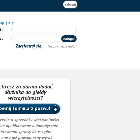
zaloguj
guj się
il
o
zaloguj
Zarejestruj się.
Nie pamiętasz hasła?
Chcesz za darmo dodać
dłużnika do giełdy
wierzytelności?
ełnij formularz pozwu!
zenie o sprzedaży wierzytelności
nie opublikowane automatycznie
ierowaniu sprawy do e-sądu.
i masz już prawomocny wyrok