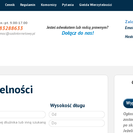
Cennik
Regulamin
Komornicy
Pytania
Giełda Wierzytelności
Zalo
n.-pt. 9.00-17.00
83288633
Jesteś adwokatem lub radcą prawnym?
Ema
Dołącz do nas!
moc@sadinternetowy.pl
Hasł
elności
Wyp
Wysokość długu
Ogłos
zosta
wę dłużnika lub inną szukaną
po sk
Jeżel