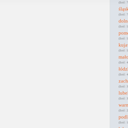
7
śląs
7
doln
5
pom
5
kuj
5
mało
4
łódz
4
zac
3
lube
3
war
2
podl
1