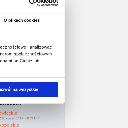
O plikach cookies
ołecznościowe i analizować
artnerom społecznościowym,
anymi od Ciebie lub
ezwól na wszystkie
rzytelności wg
ewództw
owieckie
739
20 594 455,78 PLN
kopolskie