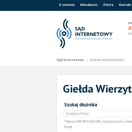
O serwisie
Aktualności
Oferta
Kontakt
po
8
po
Sąd internetowy
/
Giełda wierzytelności
Giełda Wierzyt
Szukaj dłużnika
Wpisz NIP, REGON, KRS, miejscowość, naz
frazę