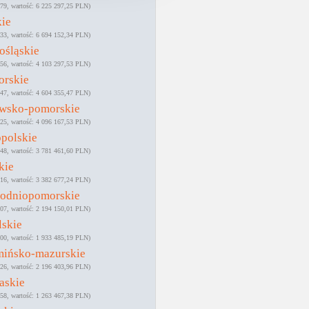
79
6 225 297,25 PLN
kie
33
6 694 152,34 PLN
ośląskie
56
4 103 297,53 PLN
orskie
47
4 604 355,47 PLN
awsko-pomorskie
25
4 096 167,53 PLN
polskie
48
3 781 461,60 PLN
kie
16
3 382 677,24 PLN
hodniopomorskie
07
2 194 150,01 PLN
lskie
00
1 933 485,19 PLN
mińsko-mazurskie
26
2 196 403,96 PLN
askie
58
1 263 467,38 PLN