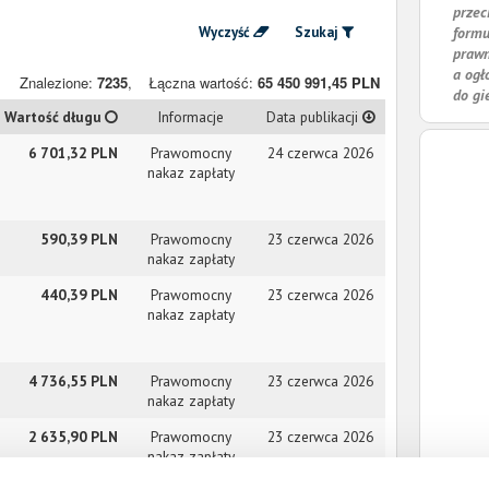
przec
Wyczyść
Szukaj
formu
prawn
a ogł
Znalezione:
7235
,
Łączna wartość:
65 450 991,45 PLN
do gi
Wartość długu
Informacje
Data publikacji
6 701,32 PLN
Prawomocny
24 czerwca 2026
nakaz zapłaty
590,39 PLN
Prawomocny
23 czerwca 2026
nakaz zapłaty
440,39 PLN
Prawomocny
23 czerwca 2026
nakaz zapłaty
4 736,55 PLN
Prawomocny
23 czerwca 2026
nakaz zapłaty
2 635,90 PLN
Prawomocny
23 czerwca 2026
nakaz zapłaty