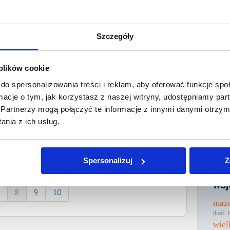
27 277,39 PLN
Prawomocny
22 czerwca 2026
nakaz zapłaty
9 089,97 PLN
Prawomocny
22 czerwca 2026
Szczegóły
nakaz zapłaty
1 161,39 PLN
Prawomocny
22 czerwca 2026
 plików cookie
nakaz zapłaty
do spersonalizowania treści i reklam, aby oferować funkcje sp
ormacje o tym, jak korzystasz z naszej witryny, udostępniamy p
5 525,39 PLN
Prawomocny
19 czerwca 2026
Partnerzy mogą połączyć te informacje z innymi danymi otrzym
nakaz zapłaty
nia z ich usług.
7 539,99 PLN
Prawomocny
19 czerwca 2026
Spersonalizuj
Z
nakaz zapłaty
Wie
woj
8
9
10
maz
1
wiel