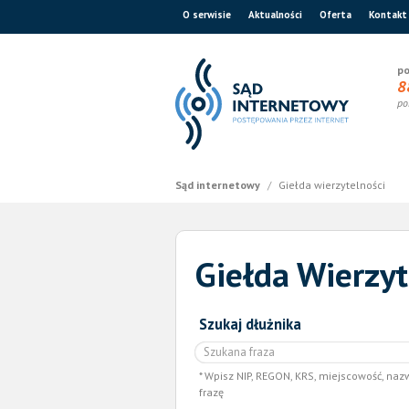
O serwisie
Aktualności
Oferta
Kontakt
po
8
po
Sąd internetowy
/
Giełda wierzytelności
Giełda Wierzyt
Szukaj dłużnika
Wpisz NIP, REGON, KRS, miejscowość, naz
frazę