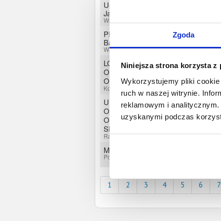
Usługi elektryczne Tomasz
Jarosiński
Wiskitki, Mazowieckie
PIEKARNIA NA WOLI Andrzej
Zgoda
Bandurski
Warszawa, Mazowieckie
LOGIS COM SPÓŁKA Z
Niniejsza strona korzysta z
OGRANICZONĄ
ODPOWIEDZIALNOŚCIĄ
Wykorzystujemy pliki cookie 
Kochłowice, Opolskie
ruch w naszej witrynie. Inf
U KUBUSIA SPÓŁKA Z
reklamowym i analitycznym. 
OGRANICZONĄ
uzyskanymi podczas korzysta
ODPOWIEDZIALNOŚCIĄ
SPÓŁKA KOMANDYTOWA
Rawicz, Wielkopolskie
Michał Dąbek
Poznań, Wielkopolskie
1
2
3
4
5
6
7