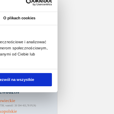
O plikach cookies
ołecznościowe i analizować
artnerom społecznościowym,
anymi od Ciebie lub
ezwól na wszystkie
rzytelności wg
ewództw
owieckie
739
20 594 455,78 PLN
kopolskie