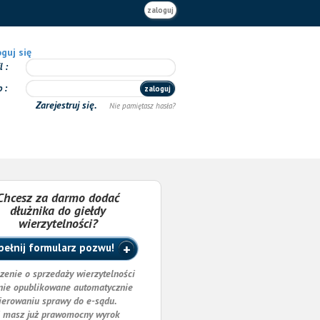
zaloguj
guj się
il
o
zaloguj
Zarejestruj się.
Nie pamiętasz hasła?
Chcesz za darmo dodać
dłużnika do giełdy
wierzytelności?
ełnij formularz pozwu!
zenie o sprzedaży wierzytelności
nie opublikowane automatycznie
ierowaniu sprawy do e-sądu.
i masz już prawomocny wyrok