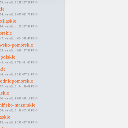
79
6 225 297,25 PLN
kie
34
6 697 632,73 PLN
ośląskie
56
4 103 297,53 PLN
orskie
47
4 604 355,47 PLN
awsko-pomorskie
25
4 096 167,53 PLN
polskie
48
3 781 461,60 PLN
kie
16
3 382 677,24 PLN
hodniopomorskie
07
2 194 150,01 PLN
lskie
00
1 933 485,19 PLN
mińsko-mazurskie
26
2 196 403,96 PLN
askie
58
1 263 467,38 PLN