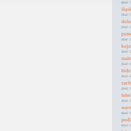
7
śląs
7
doln
5
pom
5
kuj
5
mało
4
łódz
4
zac
3
lube
3
war
2
podl
1