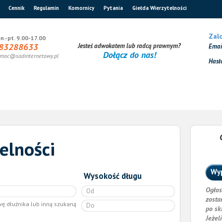
Cennik
Regulamin
Komornicy
Pytania
Giełda Wierzytelności
Zalo
n.-pt. 9.00-17.00
83288633
Jesteś adwokatem lub radcą prawnym?
Ema
Dołącz do nas!
moc@sadinternetowy.pl
Hasł
elności
Wyp
Wysokość długu
Ogłos
zosta
wę dłużnika lub inną szukaną
po sk
Jeżel