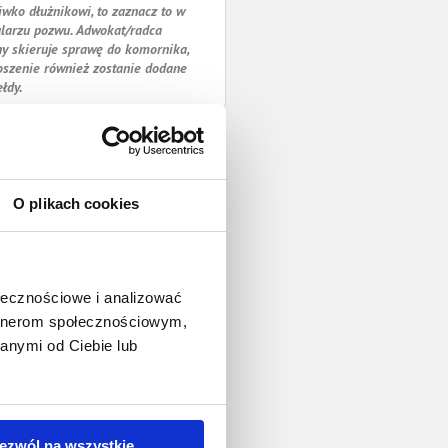
iwko dłużnikowi, to zaznacz to w
larzu pozwu. Adwokat/radca
y skieruje sprawę do komornika,
oszenie również zostanie dodane
ełdy.
O plikach cookies
ołecznościowe i analizować
artnerom społecznościowym,
anymi od Ciebie lub
ezwól na wszystkie