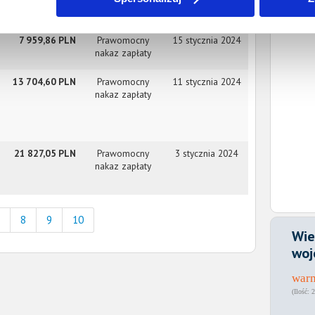
nakaz zapłaty
7 959,86 PLN
Prawomocny
15 stycznia 2024
nakaz zapłaty
13 704,60 PLN
Prawomocny
11 stycznia 2024
nakaz zapłaty
21 827,05 PLN
Prawomocny
3 stycznia 2024
nakaz zapłaty
8
9
10
Wie
woj
war
2