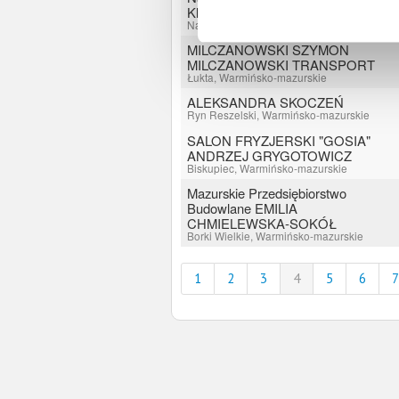
Klaudia Ciunczyk
Najdymowo, Warmińsko-mazurskie
MILCZANOWSKI SZYMON
MILCZANOWSKI TRANSPORT
Łukta, Warmińsko-mazurskie
ALEKSANDRA SKOCZEŃ
Ryn Reszelski, Warmińsko-mazurskie
SALON FRYZJERSKI "GOSIA"
ANDRZEJ GRYGOTOWICZ
Biskupiec, Warmińsko-mazurskie
Mazurskie Przedsiębiorstwo
Budowlane EMILIA
CHMIELEWSKA-SOKÓŁ
Borki Wielkie, Warmińsko-mazurskie
1
2
3
4
5
6
7