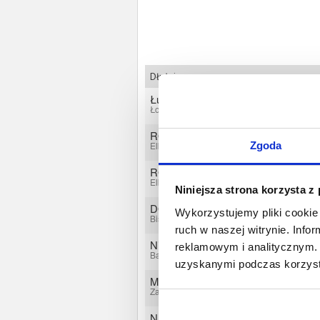
Dłużnicy
Łucyna Rokicka
Łoźnik, Warmińsko-mazurskie
ROYAL - TRANS Cezary Rojek
Zgoda
Elbląg, Warmińsko-mazurskie
ROYAL - TRANS Cezary Rojek
Elbląg, Warmińsko-mazurskie
Niniejsza strona korzysta z
DONA PIOTR BAGIŃSKI
Wykorzystujemy pliki cookie 
Biskupiec, Warmińsko-mazurskie
ruch w naszej witrynie. Inf
Nikodem Kleszczyński
reklamowym i analitycznym. 
Barczewo, Warmińsko-mazurskie
uzyskanymi podczas korzysta
MAREK FRANKOWSKI
Zagaje, Warmińsko-mazurskie
Naprawa i konserwacja maszyn -