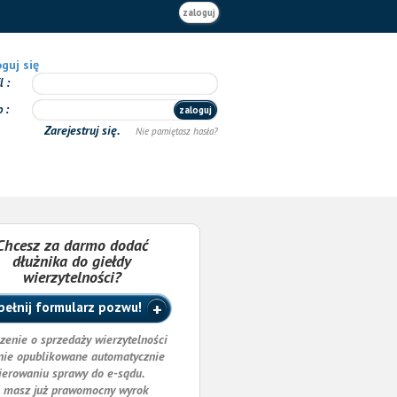
zaloguj
guj się
il
o
zaloguj
Zarejestruj się.
Nie pamiętasz hasła?
Chcesz za darmo dodać
dłużnika do giełdy
wierzytelności?
ełnij formularz pozwu!
zenie o sprzedaży wierzytelności
nie opublikowane automatycznie
ierowaniu sprawy do e-sądu.
i masz już prawomocny wyrok