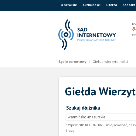
O serwisie
Aktualności
Oferta
Kontakt
po
8
po
Sąd internetowy
/
Giełda wierzytelności
Giełda Wierzyt
Szukaj dłużnika
Wpisz NIP, REGON, KRS, miejscowość, naz
frazę