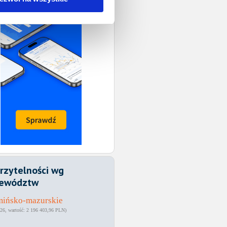
rzytelności wg
ewództw
mińsko-mazurskie
26
2 196 403,96 PLN