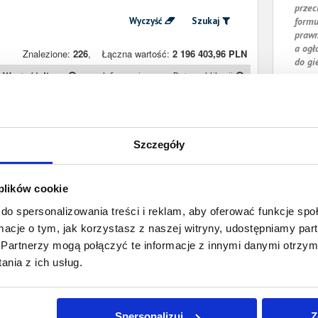
przec
Wyczyść
Szukaj
formu
prawn
a ogł
Znalezione:
226
,
Łączna wartość:
2 196 403,96 PLN
do gi
Wartość długu
Informacje
Data publikacji
6 900,63 PLN
Prawomocny
12 czerwca 2024
nakaz zapłaty
2 560,39 PLN
Prawomocny
21 maja 2024
Szczegóły
nakaz zapłaty
2 757,89 PLN
Prawomocny
15 maja 2024
nakaz zapłaty
 plików cookie
2 618,39 PLN
Prawomocny
12 kwietnia 2024
do spersonalizowania treści i reklam, aby oferować funkcje sp
nakaz zapłaty
ormacje o tym, jak korzystasz z naszej witryny, udostępniamy p
1 430,12 PLN
Prawomocny
8 kwietnia 2024
Partnerzy mogą połączyć te informacje z innymi danymi otrzym
nakaz zapłaty
nia z ich usług.
2 768,49 PLN
Prawomocny
28 lutego 2024
nakaz zapłaty
2 913,59 PLN
Prawomocny
Spersonalizuj
26 lutego 2024
Z