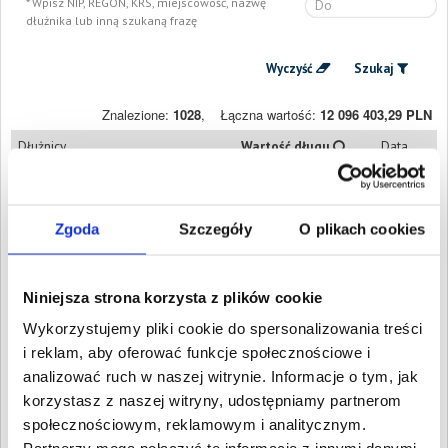
Wpisz NIP, REGON, KRS, miejscowość, nazwę
dłużnika lub inną szukaną frazę
Wyczyść
Szukaj
Znalezione:
1028
,
Łączna wartość:
12 096 403,29 PLN
Dłużnicy
Wartość długu
Data
publikacji
AJAK STORE
4 106,94 PLN
23 kwietnia
SPÓŁKA Z
2026
Zgoda
Szczegóły
O plikach cookies
OGRANICZONĄ
ODPOWIEDZIALNOŚCIĄ
Warszawa, Mazowieckie
PHU Paweł Gryka
9 334,06 PLN
21 kwietnia
Niniejsza strona korzysta z plików cookie
Warszawa, Mazowieckie
2026
Wykorzystujemy pliki cookie do spersonalizowania treści
Biuro Internetowe
4 649,39 PLN
13 kwietnia
i reklam, aby oferować funkcje społecznościowe i
Dariusz Dułak
2026
Warszawa, Mazowieckie
analizować ruch w naszej witrynie. Informacje o tym, jak
korzystasz z naszej witryny, udostępniamy partnerom
POLSKA AGENCJA
4 910,39 PLN
9 kwietnia
POZYSKIWANIA
2026
społecznościowym, reklamowym i analitycznym.
FUNDUSZY