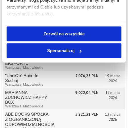
Partnerzy mogą połączyć te informacje z innymi danymi
UNIJNYCH SPÓŁKA Z
otrzymanymi od Ciebie lub uzyskanymi podczas
OGRANICZONĄ
ODPOWIEDZIALNOŚCIĄ
korzystania z ich usług.
Warszawa, Mazowieckie
NAJLEPSZAKSIĘGOWA.COM
1 345,09 PLN
26 marca
SPÓŁKA Z
2026
Zezwól na wszystkie
OGRANICZONĄ
ODPOWIEDZIALNOŚCIĄ
Warszawa, Mazowieckie
Spersonalizuj
FUNDACJA
1 611,68 PLN
24 marca
PROMOCJI
2026
EKSPORTU
Warszawa, Mazowieckie
"UnniQe" Roberto
7 076,25 PLN
19 marca
Sochaj
2026
Warszawa, Mazowieckie
MARIANNA
9 022,04 PLN
17 marca
ZUCHOWICZ HAPPY
2026
BOX
Warszawa, Mazowieckie
ABE BOOKS SPÓŁKA
5 221,31 PLN
13 marca
Z OGRANICZONĄ
2026
ODPOWIEDZIALNOŚCIĄ