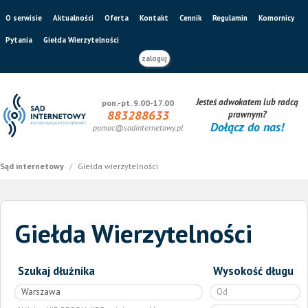
O serwisie
Aktualności
Oferta
Kontakt
Cennik
Regulamin
Komornicy
Pytania
Giełda Wierzytelności
zaloguj
Jesteś adwokatem lub radcą
pon.-pt. 9.00-17.00
883288633
prawnym?
Dołącz do nas!
pomoc@sadinternetowy.pl
Sąd internetowy
/
Giełda wierzytelności
Giełda Wierzytelności
Szukaj dłużnika
Wysokość długu