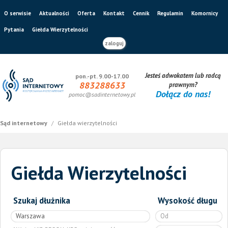
O serwisie
Aktualności
Oferta
Kontakt
Cennik
Regulamin
Komornicy
Pytania
Giełda Wierzytelności
zaloguj
Jesteś adwokatem lub radcą
pon.-pt. 9.00-17.00
883288633
prawnym?
Dołącz do nas!
pomoc@sadinternetowy.pl
Sąd internetowy
/
Giełda wierzytelności
Giełda Wierzytelności
Szukaj dłużnika
Wysokość długu