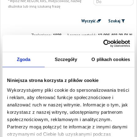
Wpisz NIP, REGON, KRS, miejscowość, nazwę
dłużnika lub inną szukaną frazę
Wyczyść
Szukaj
Znalezione:
1028
,
Łączna wartość:
12 096 403,29 PLN
Dłużnicy
Wartość długu
Data
publikacji
GENEVER SPÓŁKA Z
Zgoda
Szczegóły
O plikach cookies
4 424,05 PLN
4 sierpnia
OGRANICZONĄ
2026
ODPOWIEDZIALNOŚCIĄ
Warszawa, Mazowieckie
Niniejsza strona korzysta z plików cookie
ARLETTA GROSICKA
23 915,89 PLN
31 lipca
Warszawa, Mazowieckie
Wykorzystujemy pliki cookie do spersonalizowania treści
2026
i reklam, aby oferować funkcje społecznościowe i
RIPOSTA SPÓŁKA Z
3 185,39 PLN
25 lipca
OGRANICZONĄ
analizować ruch w naszej witrynie. Informacje o tym, jak
2026
ODPOWIEDZIALNOŚCIĄ
korzystasz z naszej witryny, udostępniamy partnerom
Warszawa, Mazowieckie
społecznościowym, reklamowym i analitycznym.
KOGA-ONLINE
3 699,51 PLN
22 lipca
Partnerzy mogą połączyć te informacje z innymi danymi
SPÓŁKA Z
2026
otrzymanymi od Ciebie lub uzyskanymi podczas
OGRANICZONĄ