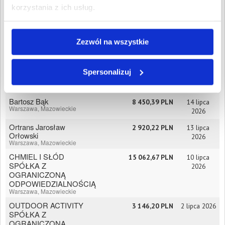
ODPOWIEDZIALNOŚCIĄ
korzystania z ich usług.
Warszawa, Mazowieckie
LUME FILAMENTS
14 860,33 PLN
22 lipca
SPÓŁKA Z
2026
Zezwól na wszystkie
OGRANICZONĄ
ODPOWIEDZIALNOŚCIĄ
Warszawa, Mazowieckie
Spersonalizuj
Jarosław Skowroński
9 015,42 PLN
15 lipca
Warszawa, Mazowieckie
2026
Bartosz Bąk
8 450,39 PLN
14 lipca
Warszawa, Mazowieckie
2026
Ortrans Jarosław
2 920,22 PLN
13 lipca
Orłowski
2026
Warszawa, Mazowieckie
CHMIEL I SŁÓD
15 062,67 PLN
10 lipca
SPÓŁKA Z
2026
OGRANICZONĄ
ODPOWIEDZIALNOŚCIĄ
Warszawa, Mazowieckie
OUTDOOR ACTIVITY
3 146,20 PLN
2 lipca 2026
SPÓŁKA Z
OGRANICZONĄ