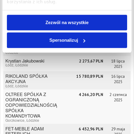
PERCENTY FILIP
2 736,65 PLN
29 lipca
korzystania z ich usług.
MROZOWSKI
2025
Łódź, Łódzkie
Piotr Wolski
9 325,39 PLN
29 lipca
Zezwól na wszystkie
Aleksandrów Łódzki,
2025
Łódzkie
MX TRANSPORT
2 913,56 PLN
21 lipca
TOMASZ
Spersonalizuj
2025
KONDEJEWSKI
Tomaszów Mazowiecki,
Łódzkie
Krystian Jakubowski
2 275,67 PLN
18 lipca
Łódź, Łódzkie
2025
RIKOLAND SPÓŁKA
15 780,89 PLN
16 lipca
AKCYJNA
2025
Łódź, Łódzkie
OLTREE SPÓŁKA Z
4 266,20 PLN
2 czerwca
OGRANICZONĄ
2025
ODPOWIEDZIALNOŚCIĄ
SPÓŁKA
KOMANDYTOWA
Gorzkowice, Łódzkie
FET-MEBLE ADAM
6 452,96 PLN
29 maja
FETERLICH