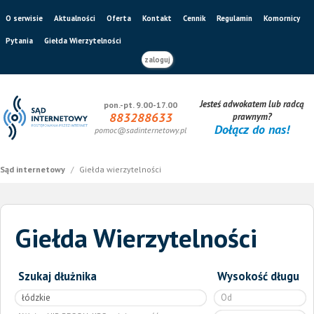
O serwisie
Aktualności
Oferta
Kontakt
Cennik
Regulamin
Komornicy
Pytania
Giełda Wierzytelności
zaloguj
Jesteś adwokatem lub radcą
pon.-pt. 9.00-17.00
883288633
prawnym?
Dołącz do nas!
pomoc@sadinternetowy.pl
Sąd internetowy
/
Giełda wierzytelności
Giełda Wierzytelności
Szukaj dłużnika
Wysokość długu