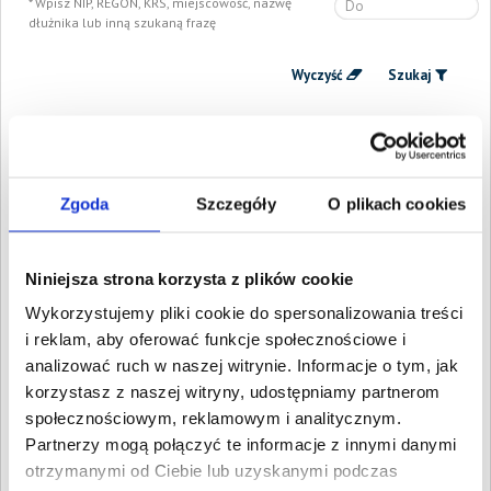
Wpisz NIP, REGON, KRS, miejscowość, nazwę
dłużnika lub inną szukaną frazę
Wyczyść
Szukaj
Znalezione:
416
,
Łączna wartość:
3 382 677,24 PLN
Dłużnicy
Wartość długu
Data
publikacji
Zgoda
Szczegóły
O plikach cookies
LEXA-ENERGIA
3 456,55 PLN
8 września
SPÓŁKA Z
2025
OGRANICZONĄ
ODPOWIEDZIALNOŚCIĄ
Niniejsza strona korzysta z plików cookie
Tomaszów Mazowiecki,
Łódzkie
Wykorzystujemy pliki cookie do spersonalizowania treści
Sławomir Jóźwik
10 200,39 PLN
3 września
i reklam, aby oferować funkcje społecznościowe i
Żakowice, Łódzkie
2025
analizować ruch w naszej witrynie. Informacje o tym, jak
CONREVO GROUP
9 325,39 PLN
7 sierpnia
korzystasz z naszej witryny, udostępniamy partnerom
POLAND SPÓŁKA Z
2025
społecznościowym, reklamowym i analitycznym.
OGRANICZONĄ
Partnerzy mogą połączyć te informacje z innymi danymi
ODPOWIEDZIALNOŚCIĄ
Sieradz, Łódzkie
otrzymanymi od Ciebie lub uzyskanymi podczas