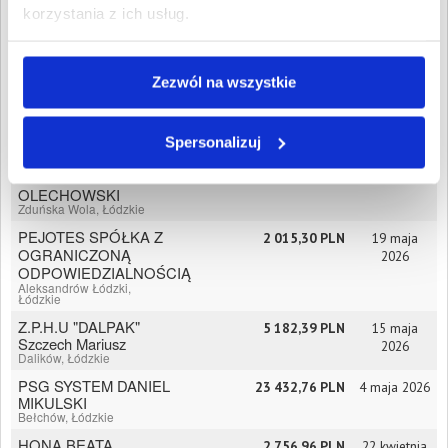
MKS PIOTRCOVIA
2 420,58 PLN
9 czerwca
korzystania z ich usług.
SPÓŁKA Z
2026
OGRANICZONĄ
ODPOWIEDZIALNOŚCIĄ
Piotrków Trybunalski,
Zezwól na wszystkie
Łódzkie
DARIUSZ SAGAN
33 853,04 PLN
29 maja
"TINNAR"
2026
Spersonalizuj
Zduńska Wola, Łódzkie
CERMET MARCIN
OLECHOWSKI
Zduńska Wola, Łódzkie
PEJOTES SPÓŁKA Z
2 015,30 PLN
19 maja
OGRANICZONĄ
2026
ODPOWIEDZIALNOŚCIĄ
Aleksandrów Łódzki,
Łódzkie
Z.P.H.U "DALPAK"
5 182,39 PLN
15 maja
Szczech Mariusz
2026
Dalików, Łódzkie
PSG SYSTEM DANIEL
23 432,76 PLN
4 maja 2026
MIKULSKI
Bełchów, Łódzkie
HONA BEATA
2 756,96 PLN
22 kwietnia