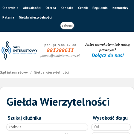
O serwisie
Aktualności
Oferta
Kontakt
Cennik
Regulamin
Komornicy
Pytania
Giełda Wierzytelności
zaloguj
Jesteś adwokatem lub radcą
pon.-pt. 9.00-17.00
883288633
prawnym?
Dołącz do nas!
pomoc@sadinternetowy.pl
Sąd internetowy
/
Giełda wierzytelności
Giełda Wierzytelności
Szukaj dłużnika
Wysokość długu