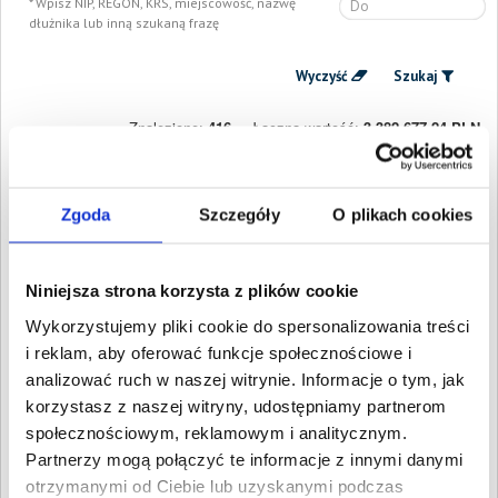
Wpisz NIP, REGON, KRS, miejscowość, nazwę
dłużnika lub inną szukaną frazę
Wyczyść
Szukaj
Znalezione:
416
,
Łączna wartość:
3 382 677,24 PLN
Dłużnicy
Wartość długu
Data
publikacji
Zgoda
Szczegóły
O plikach cookies
MK LOGISTICS
6 980,29 PLN
28 lipca
MACIEJ KOZŁOWSKI
2026
Skierniewice, Łódzkie
LEMONIADA
6 303,40 PLN
27 lipca
Niniejsza strona korzysta z plików cookie
KATARZYNA
2026
WIKTORSKA
Wykorzystujemy pliki cookie do spersonalizowania treści
Zgierz, Łódzkie
i reklam, aby oferować funkcje społecznościowe i
TRANSPORT
4 845,57 PLN
14 czerwca
analizować ruch w naszej witrynie. Informacje o tym, jak
MIĘDZYNARODOWY
2026
RAFAŁ NIJAK
korzystasz z naszej witryny, udostępniamy partnerom
Wójcice, Łódzkie
społecznościowym, reklamowym i analitycznym.
Elżbieta Damiza
4 494,93 PLN
13 czerwca
Partnerzy mogą połączyć te informacje z innymi danymi
Rawa Mazowiecka, Łódzkie
2026
otrzymanymi od Ciebie lub uzyskanymi podczas