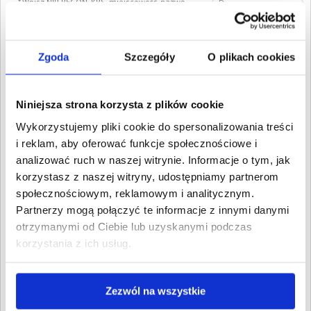
Wpisz NIP, REGON, KRS, miejscowość, nazwę
dłużnika lub inną szukaną frazę
Wyczyść
Szukaj
Zgoda
Szczegóły
O plikach cookies
Znalezione:
44
,
Łączna wartość:
54 654,10 PLN
Dłużnicy
Wartość długu
Data
Niniejsza strona korzysta z plików cookie
publikacji
Wykorzystujemy pliki cookie do spersonalizowania treści
Krystyna Małgorzata
355,39 PLN
13 sierpnia
i reklam, aby oferować funkcje społecznościowe i
Słabkowska
2020
Lipno, Kujawsko-pomorskie
analizować ruch w naszej witrynie. Informacje o tym, jak
Adrian Łukasz
korzystasz z naszej witryny, udostępniamy partnerom
1 261,39 PLN
13 sierpnia
Kotkiewicz
2020
społecznościowym, reklamowym i analitycznym.
Lipno, Kujawsko-pomorskie
Partnerzy mogą połączyć te informacje z innymi danymi
Krystian Adam Łożyński
1 273,39 PLN
24 lipca
otrzymanymi od Ciebie lub uzyskanymi podczas
Lipno, Kujawsko-pomorskie
2020
korzystania z ich usług.
Wirginia Adrianna
1 670,86 PLN
24 lipca
Grabowska
2020
Lipno, Kujawsko-pomorskie
Zezwól na wszystkie
Eliza Anna Witkowska
1 277,39 PLN
14 lipca
Lipno, Kujawsko-pomorskie
2020