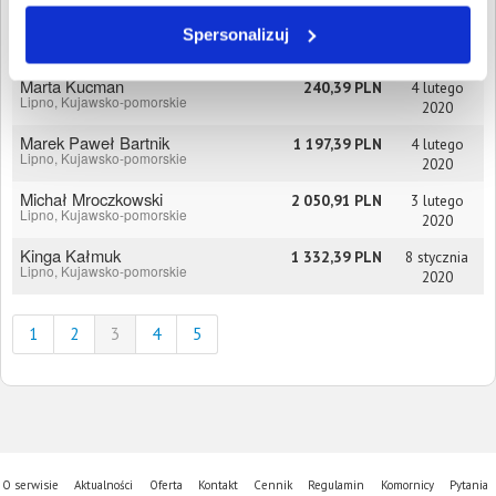
Remigiusz Szpiegowski
220,39 PLN
18 marca
Spersonalizuj
Lipno, Kujawsko-pomorskie
2020
Marta Kucman
240,39 PLN
4 lutego
Lipno, Kujawsko-pomorskie
2020
Marek Paweł Bartnik
1 197,39 PLN
4 lutego
Lipno, Kujawsko-pomorskie
2020
Michał Mroczkowski
2 050,91 PLN
3 lutego
Lipno, Kujawsko-pomorskie
2020
Kinga Kałmuk
1 332,39 PLN
8 stycznia
Lipno, Kujawsko-pomorskie
2020
1
2
3
4
5
O serwisie
Aktualności
Oferta
Kontakt
Cennik
Regulamin
Komornicy
Pytania