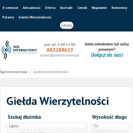
O serwisie
Aktualności
Oferta
Kontakt
Cennik
Regulamin
Komornicy
Pytania
Giełda Wierzytelności
zaloguj
Jesteś adwokatem lub radcą
pon.-pt. 9.00-17.00
883288633
prawnym?
Dołącz do nas!
pomoc@sadinternetowy.pl
Sąd internetowy
/
Giełda wierzytelności
Giełda Wierzytelności
Szukaj dłużnika
Wysokość długu