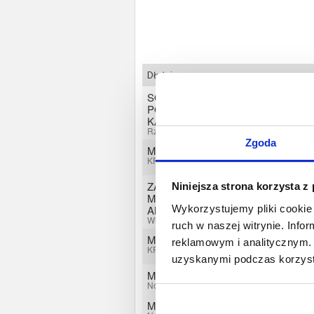
Dłużnicy
SOS AUTO MECHANIKA
POJAZDOWA WOJCIECH
KALANDYK
Rzeszów, Podkarpackie
Zgoda
MARCIN KOBYŁKO
KRASICE, Podkarpackie
ZAKŁAD PRZETWÓRSTWA
Niniejsza strona korzysta z
MIĘSNEGO "SZAREK"
Wykorzystujemy pliki cookie 
ANDRZEJ SZAREK
Widna Góra, Podkarpackie
ruch w naszej witrynie. Inf
MARCIN KOBYŁKO
reklamowym i analitycznym. 
KRASICE, Podkarpackie
uzyskanymi podczas korzysta
Marek Ziemniak - MARMIR
Nowy Kamień, Podkarpackie
Mirosław Sabat - MARMIR