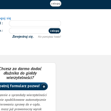
zaloguj
guj się
il
o
zaloguj
Zarejestruj się.
Nie pamiętasz hasła?
Chcesz za darmo dodać
dłużnika do giełdy
wierzytelności?
ełnij formularz pozwu!
zenie o sprzedaży wierzytelności
nie opublikowane automatycznie
ierowaniu sprawy do e-sądu.
i masz już prawomocny wyrok