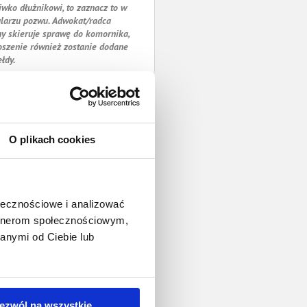
iwko dłużnikowi, to zaznacz to w
larzu pozwu. Adwokat/radca
y skieruje sprawę do komornika,
oszenie również zostanie dodane
ełdy.
O plikach cookies
ołecznościowe i analizować
artnerom społecznościowym,
anymi od Ciebie lub
ezwól na wszystkie