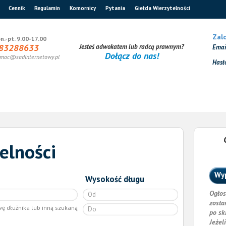
Cennik
Regulamin
Komornicy
Pytania
Giełda Wierzytelności
Zalo
n.-pt. 9.00-17.00
83288633
Jesteś adwokatem lub radcą prawnym?
Ema
Dołącz do nas!
moc@sadinternetowy.pl
Hasł
elności
Wyp
Wysokość długu
Ogłos
zosta
wę dłużnika lub inną szukaną
po sk
Jeżel