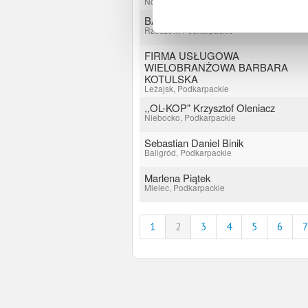
Nowy Kamień, Podkarpackie
BARTOSZ RYBKA
Rzeszów, Podkarpackie
FIRMA USŁUGOWA
WIELOBRANŻOWA BARBARA
KOTULSKA
Leżajsk, Podkarpackie
,,OL-KOP" Krzysztof Oleniacz
Niebocko, Podkarpackie
Sebastian Daniel Binik
Baligród, Podkarpackie
Marlena Piątek
Mielec, Podkarpackie
1
2
3
4
5
6
7