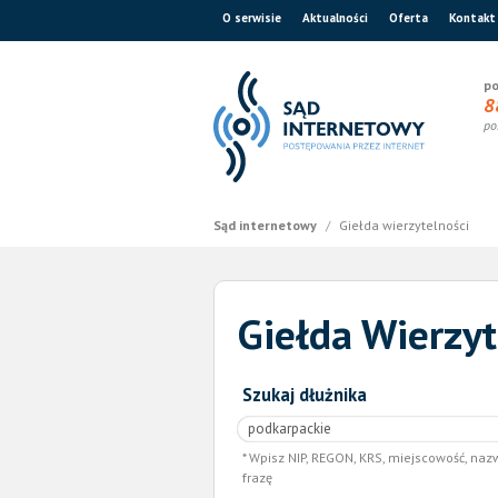
O serwisie
Aktualności
Oferta
Kontakt
po
8
po
Sąd internetowy
/
Giełda wierzytelności
Giełda Wierzyt
Szukaj dłużnika
Wpisz NIP, REGON, KRS, miejscowość, naz
frazę