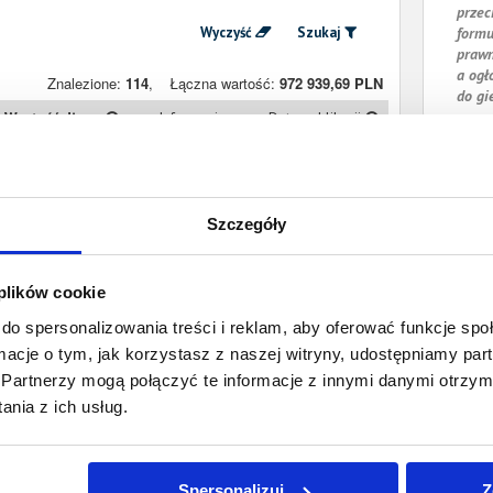
przec
Wyczyść
Szukaj
formu
prawn
a ogł
Znalezione:
114
,
Łączna wartość:
972 939,69 PLN
do gi
Wartość długu
Informacje
Data publikacji
3 188,71 PLN
Prawomocny
3 listopada 2025
nakaz zapłaty
Szczegóły
102 113,39 PLN
Prawomocny
15 października
nakaz zapłaty
2025
 plików cookie
2 884,45 PLN
Prawomocny
11 sierpnia 2025
nakaz zapłaty
do spersonalizowania treści i reklam, aby oferować funkcje sp
ormacje o tym, jak korzystasz z naszej witryny, udostępniamy p
10 125,39 PLN
Prawomocny
7 sierpnia 2025
Partnerzy mogą połączyć te informacje z innymi danymi otrzym
nakaz zapłaty
nia z ich usług.
9 277,72 PLN
Prawomocny
30 czerwca 2025
nakaz zapłaty
Spersonalizuj
Z