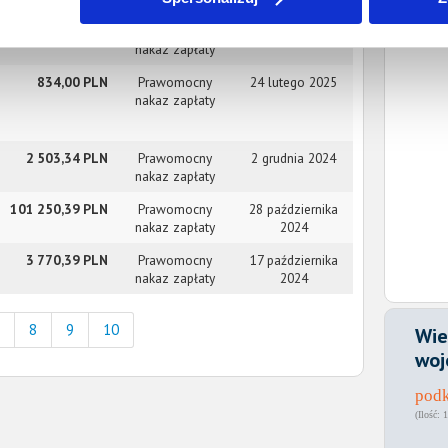
8 106,41 PLN
Prawomocny
30 kwietnia 2025
nakaz zapłaty
834,00 PLN
Prawomocny
24 lutego 2025
nakaz zapłaty
2 503,34 PLN
Prawomocny
2 grudnia 2024
nakaz zapłaty
101 250,39 PLN
Prawomocny
28 października
nakaz zapłaty
2024
3 770,39 PLN
Prawomocny
17 października
nakaz zapłaty
2024
8
9
10
Wie
woj
podk
1