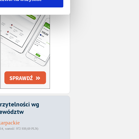
rzytelności wg
ewództw
arpackie
14
972 939,69 PLN