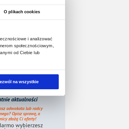
O plikach cookies
ołecznościowe i analizować
artnerom społecznościowym,
anymi od Ciebie lub
ezwól na wszystkie
tnie aktualności
asz adwokata lub radcy
nego? Opisz sprawę, a
icy złożą Ci oferty!
darmo wybierzesz