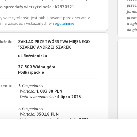
przec
o sprzedaży wierzytelności: b2970521
formu
prawn
y wierzytelności jest publikowane przez serwis z
la na zasadach wskazanych w
regulaminie
.
a ogł
do gi
łużnik:
ZAKŁAD PRZETWÓRSTWA MIĘSNEGO
"SZAREK" ANDRZEJ SZAREK
ul. Roźwienicka
37-500
Widna góra
Podkarpackie
zenia:
1. Gospodarcze
Wartość:
1 083,88 PLN
Data wymagalności:
4 lipca 2023
2. Gospodarcze
Wartość:
850,18 PLN
Data wymagalności:
1 września 2023
sumie:
Wartość:
1 934,06 PLN