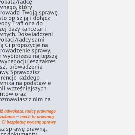
okata/radcę
wnego, który
rowadzi Twoją sprawę.
sto opisz ją i dołącz
ody. Trafi ona do
zej bazy kancelarii
wnych. Doświadczeni
okaci/radcy sami
żą Ci propozycje na
rowadzenie sprawy.
 wybierzesz najlepszą
 wynegocjujesz zakres
oszt prowadzenia
awy. Sprawdzisz
erencje każdego
wnika na podstawie
nii wcześniejszych
entów oraz
ozmawiasz z nim na
dź adwokata, radcę prawnego
szukania — niech to prawnicy
ą Ci bezpłatną wycenę sprawy
sz sprawę prawną,
ącz dokumenty.