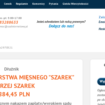
Cennik
Regulamin
Komornicy
Pytania
Giełda Wierzytelności
Zalo
n.-pt. 9.00-17.00
83288633
Jesteś adwokatem lub radcą prawnym?
Ema
Dołącz do nas!
moc@sadinternetowy.pl
Hasł
b2970521
Dłużnik
STWA MIĘSNEGO "SZAREK"
Wyp
RZEJ SZAREK
Ogłos
884,45 PLN
zosta
po sk
cnym nakazem zapłaty/wyrokiem sądu
Jeżel