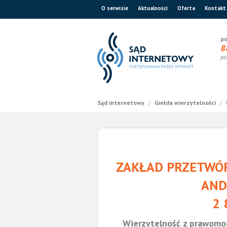
O serwisie
Aktualności
Oferta
Kontakt
po
8
po
Sąd internetowy
/
Giełda wierzytelności
/
ZAKŁAD PRZETWÓR
AND
2 
Wierzytelność z prawomo