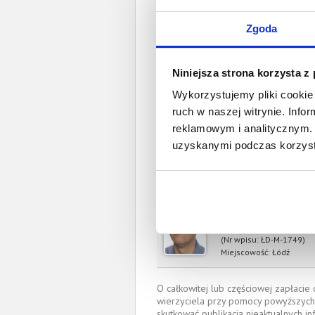
Zgoda
Spł
Całkowita wartość wierzytel
Niniejsza strona korzysta z
Prawomocny nakaz za
Wykorzystujemy pliki cookie 
wyrok sądu z
ruch w naszej witrynie. Inf
reklamowym i analitycznym. 
Data wystaw
uzyskanymi podczas korzysta
Pełnom
Kamil Krzysztof 
kamil.kaczorowski@s
OKRĘGOWA IZBA RADCÓ
(Nr wpisu: ŁD-M-1749)
Miejscowość:
Łódź
O całkowitej lub częściowej zapłaci
wierzyciela przy pomocy powyższych
skutkować publikacją nieaktualnych in