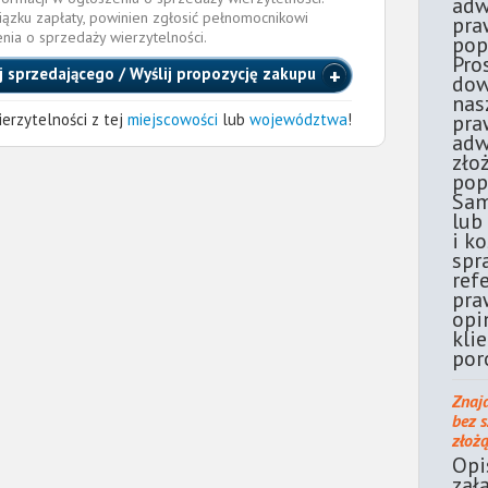
adw
iązku zapłaty, powinien zgłosić pełnomocnikowi
pra
enia o sprzedaży wierzytelności.
pop
Pro
j sprzedającego / Wyślij propozycję zakupu
dow
nas
erzytelności z tej
miejscowości
lub
województwa
!
pra
adw
zło
pop
Sam
lub
i k
spr
ref
pra
opi
kli
por
Znaj
bez 
złoż
Opi
zał