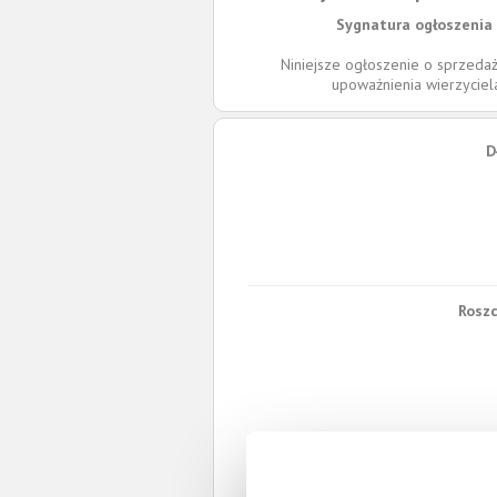
Sygnatura ogłoszenia 
Niniejsze ogłoszenie o sprzedaż
upoważnienia wierzycie
D
Roszc
W 