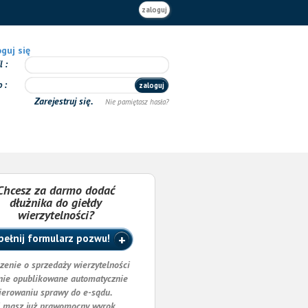
zaloguj
guj się
il
o
zaloguj
Zarejestruj się.
Nie pamiętasz hasła?
Chcesz za darmo dodać
dłużnika do giełdy
wierzytelności?
ełnij formularz pozwu!
zenie o sprzedaży wierzytelności
nie opublikowane automatycznie
ierowaniu sprawy do e-sądu.
i masz już prawomocny wyrok