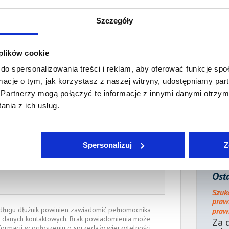
Koszty sądowe:
950,39 PLN
Szczegóły
acono:
0,00 PLN
ności:
2 884,45 PLN
 plików cookie
płaty/
11 sierpnia 2025
do spersonalizowania treści i reklam, aby oferować funkcje sp
 dnia:
ormacje o tym, jak korzystasz z naszej witryny, udostępniamy p
Partnerzy mogą połączyć te informacje z innymi danymi otrzym
ienia:
11 sierpnia 2025
nia z ich usług.
ocnik wierzyciela:
Spersonalizuj
Z
Kaczorowski
Radca prawny
adinternetowy.pl
, tel.:
660 794 139
W PRAWNYCH w Łodzi
Osta
Szuk
praw
e długu dłużnik powinien zawiadomić pełnomocnika
prawn
 danych kontaktowych. Brak powiadomienia może
Za 
formacji w ogłoszeniu o sprzedaży wierzytelności.