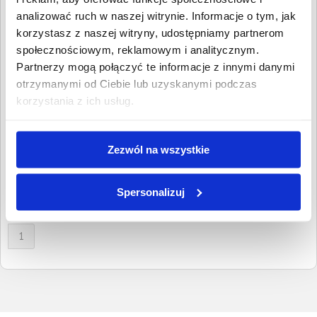
Wpisz NIP, REGON, KRS, miejscowość, nazwę
analizować ruch w naszej witrynie. Informacje o tym, jak
dłużnika lub inną szukaną frazę
korzystasz z naszej witryny, udostępniamy partnerom
Wyczyść
Szukaj
społecznościowym, reklamowym i analitycznym.
Partnerzy mogą połączyć te informacje z innymi danymi
Znalezione:
2
,
Łączna wartość:
4 907,89 PLN
otrzymanymi od Ciebie lub uzyskanymi podczas
korzystania z ich usług.
Dłużnicy
Wartość długu
Data
publikacji
MC SANDOMINGO
763,89 PLN
21 listopada
Maciej Chorab
Zezwól na wszystkie
2019
Sandomierz, Świętokrzyskie
SAYSPEAK Kamila
4 144,00 PLN
9 lipca 2016
Koppa
Spersonalizuj
Sandomierz, Świętokrzyskie
1