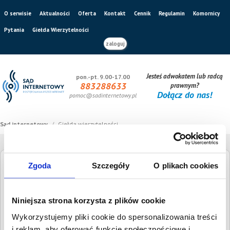
O serwisie
Aktualności
Oferta
Kontakt
Cennik
Regulamin
Komornicy
Pytania
Giełda Wierzytelności
zaloguj
Jesteś adwokatem lub radcą
pon.-pt. 9.00-17.00
883288633
prawnym?
Dołącz do nas!
pomoc@sadinternetowy.pl
Sąd internetowy
/
Giełda wierzytelności
Zgoda
Szczegóły
O plikach cookies
Giełda Wierzytelności
Niniejsza strona korzysta z plików cookie
Szukaj dłużnika
Wysokość długu
Wykorzystujemy pliki cookie do spersonalizowania treści
i reklam, aby oferować funkcje społecznościowe i