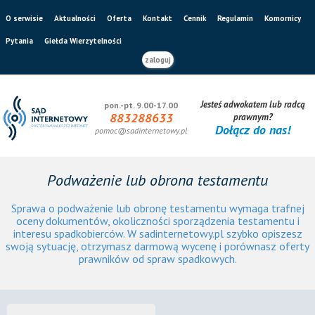
O serwisie
Aktualności
Oferta
Kontakt
Cennik
Regulamin
Komornicy
Pytania
Giełda Wierzytelności
zaloguj
Jesteś adwokatem lub radcą
pon.-pt. 9.00-17.00
883288633
prawnym?
Dołącz do nas!
pomoc@sadinternetowy.pl
Podważenie lub obrona testamentu
Sprawa o podważenie lub obronę testamentu wymaga trafnej
oceny dokumentów, okoliczności sporządzenia testamentu i
interesu spadkobierców. W sadinternetowy.pl szybko opiszesz
swoją sytuację, otrzymasz darmową wycenę i porównasz oferty
prawników od spraw spadkowych.