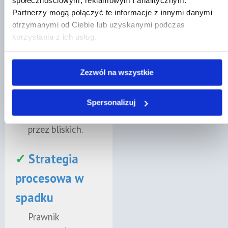
społecznościowym, reklamowym i analitycznym.
Partnerzy mogą połączyć te informacje z innymi danymi
Otrzymasz pomoc
otrzymanymi od Ciebie lub uzyskanymi podczas
„Jestem bardzo
prawną w sporze
korzystania z ich usług.
zadowolony bardzo
między
dużo pomógł!!!!! "
spadkobiercami,
gdy testament
Poznaj naszych prawnik
Zezwól na wszystkie
budzi wątpliwości
lub jest
Spersonalizuj
kwestionowany
przez bliskich.
✓
Strategia
procesowa w
spadku
Prawnik