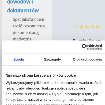
dowodów i
dokumentów
Specjalista oceni
⭐⭐⭐⭐⭐
treść testamentu,
dokumentację
medyczną,
„Konkretny Mecenas.
zeznania
Polecam."
świadków i inne
Zobacz nasze oceny w
dowody istotne
Zgoda
Szczegóły
O plikach cookies
Google
dla sprawy
spadkowej.
Niniejsza strona korzysta z plików cookie
Wykorzystujemy pliki cookie do spersonalizowania treści i
✓
Wsparcie w
Znajdź prawnik
reklam, aby oferować funkcje społecznościowe i
sporze
analizować ruch w naszej witrynie. Informacje o tym, jak
korzystasz z naszej witryny, udostępniamy partnerom
rodzinnym
⭐⭐⭐⭐⭐