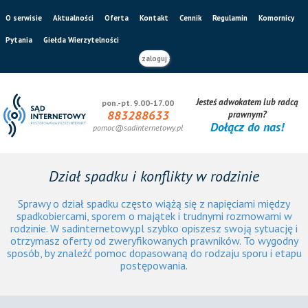
O serwisie
Aktualności
Oferta
Kontakt
Cennik
Regulamin
Komornicy
Pytania
Giełda Wierzytelności
zaloguj
Jesteś adwokatem lub radcą
pon.-pt. 9.00-17.00
883288633
prawnym?
Dołącz do nas!
pomoc@sadinternetowy.pl
Dział spadku i konflikty w rodzinie
Sprawy o dział spadku często wiążą się z napięciami między
spadkobiercami, sporem o majątek i trudnymi rozmowami w
rodzinie. W sadinternetowy.pl szybko opiszesz swoją sytuację i
otrzymasz oferty od zweryfikowanych prawników. To wygodny
sposób, by znaleźć pomoc dopasowaną do rodzaju sporu i etapu
postępowania.