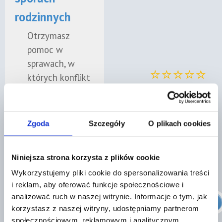
rodzinnych
Otrzymasz
pomoc w
sprawach, w
⭐⭐⭐⭐⭐
których konflikt
dotyczy
„współpraca na wysokim
mieszkania,
poziomie, jestem mile
domu,
Zgoda
Szczegóły
O plikach cookies
zaskoczony
oszczędności
skutecznością działań."
lub wzajemnych
Niniejsza strona korzysta z plików cookie
rozliczeń między
Zobacz nasze oceny w
Wykorzystujemy pliki cookie do spersonalizowania treści
bliskimi.
Google
i reklam, aby oferować funkcje społecznościowe i
analizować ruch w naszej witrynie. Informacje o tym, jak
Znajdź prawnika
✓
korzystasz z naszej witryny, udostępniamy partnerom
społecznościowym, reklamowym i analitycznym.