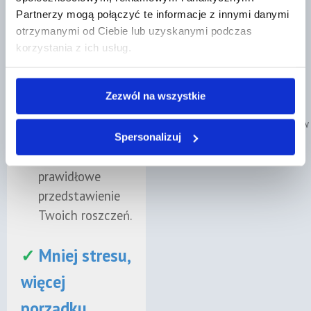
Przygotowanie
Partnerzy mogą połączyć te informacje z innymi danymi
⭐⭐⭐⭐⭐
pism i
otrzymanymi od Ciebie lub uzyskanymi podczas
korzystania z ich usług.
wniosków
„Szybko, sprawnie,
Specjalista
profesjonalnie,
polecam!!!!!!"
Zezwól na wszystkie
przygotuje
niezbędne
Poznaj naszych prawników
dokumenty do
Spersonalizuj
sądu i zadba o
prawidłowe
przedstawienie
Twoich roszczeń.
✓
Mniej stresu,
więcej
porządku