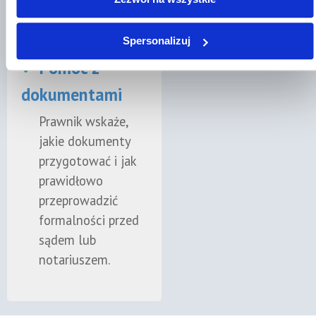
inwentarza albo go
odrzucić.
Spersonalizuj
✓
Pomoc z
dokumentami
Prawnik wskaże,
jakie dokumenty
przygotować i jak
prawidłowo
przeprowadzić
formalności przed
sądem lub
notariuszem.