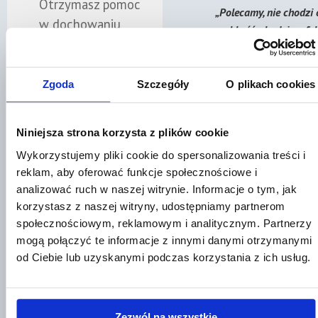
Otrzymasz pomoc
„Polecamy, nie chodzi 
w dochowaniu
szybkość, chodzi o efek
ważnych terminów
końcowy!"
na złożenie
Zobacz nasze oceny 
oświadczenia o
Zgoda
Szczegóły
O plikach cookies
Google
przyjęciu lub
odrzuceniu spadku.
Niniejsza strona korzysta z plików cookie
Znajdź prawnik
Wykorzystujemy pliki cookie do spersonalizowania treści i
✓
Dobór
⭐⭐⭐⭐⭐
reklam, aby oferować funkcje społecznościowe i
właściwego
analizować ruch w naszej witrynie. Informacje o tym, jak
korzystasz z naszej witryny, udostępniamy partnerom
„Rewelacyjnie, szybko 
rozwiązania
społecznościowym, reklamowym i analitycznym. Partnerzy
bez problemów. Polec
mogą połączyć te informacje z innymi danymi otrzymanymi
Specjalista wyjaśni,
współpracę z kancelari
od Ciebie lub uzyskanymi podczas korzystania z ich usług.
Radcy Prawnego Beat
kiedy warto przyjąć
Żurek."
spadek wprost, z
dobrodziejstwem
Poznaj naszych prawni
Zezwól na wszystkie