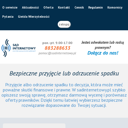
O serwisie
Aktualności
Oferta
Kontakt
Cennik
Regulamin
Komornicy
Pytania
Giełda Wierzytelności
zaloguj
Jesteś adwokatem lub radcą
pon.-pt. 9.00-17.00
883288633
prawnym?
Dołącz do nas!
pomoc@sadinternetowy.pl
Bezpieczne przyjęcie lub odrzucenie spadku
Przyjęcie albo odrzucenie spadku to decyzja, która może mieć
poważne skutki finansowe i prawne. W sadinternetowy.pl szybko
opiszesz swoją sprawę, otrzymasz darmową wycenę i porównasz
oferty prawników. Dzięki temu łatwiej wybierzesz bezpieczne
rozwiązanie dopasowane do Twojej sytuacji.