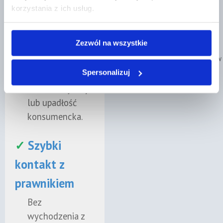
wyborze
korzystania z ich usług.
najlepszego
„Konkretny Mecenas.
rozwiązania,
Polecam."
Zezwól na wszystkie
takiego jak
Poznaj naszych prawników
negocjacje,
Spersonalizuj
ugoda,
restrukturyzacja
lub upadłość
konsumencka.
✓
Szybki
kontakt z
prawnikiem
Bez
wychodzenia z