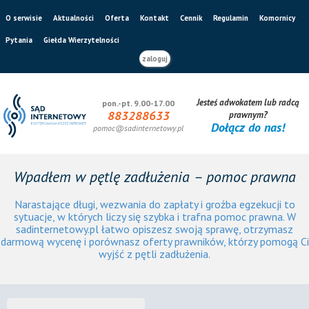
O serwisie
Aktualności
Oferta
Kontakt
Cennik
Regulamin
Komornicy
Pytania
Giełda Wierzytelności
zaloguj
Jesteś adwokatem lub radcą
pon.-pt. 9.00-17.00
883288633
prawnym?
Dołącz do nas!
pomoc@sadinternetowy.pl
Wpadłem w pętlę zadłużenia – pomoc prawna
Narastające długi, wezwania do zapłaty i groźba egzekucji to
sytuacje, w których liczy się szybka i trafna pomoc prawna. W
sadinternetowy.pl łatwo opiszesz swoją sprawę, otrzymasz
darmową wycenę i porównasz oferty prawników, którzy pomogą Ci
wyjść z pętli zadłużenia.