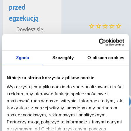
przed
egzekucją
⭐⭐⭐⭐⭐
Dowiesz się,
jakie działania
„współpraca na wysokim
można podjąć,
poziomie, jestem mile
aby ograniczyć
zaskoczony
Zgoda
Szczegóły
O plikach cookies
skutki działań
skutecznością działań."
wierzycieli i
Niniejsza strona korzysta z plików cookie
komornika.
Zobacz nasze oceny w
Google
Wykorzystujemy pliki cookie do spersonalizowania treści
✓
Plan wyjścia
i reklam, aby oferować funkcje społecznościowe i
Znajdź prawnika
analizować ruch w naszej witrynie. Informacje o tym, jak
z długów
korzystasz z naszej witryny, udostępniamy partnerom
społecznościowym, reklamowym i analitycznym.
Otrzymasz
Partnerzy mogą połączyć te informacje z innymi danymi
wsparcie w
⭐⭐⭐⭐⭐
otrzymanymi od Ciebie lub uzyskanymi podczas