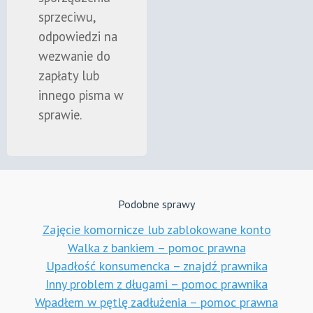
sprzeciwu,
odpowiedzi na
wezwanie do
zapłaty lub
innego pisma w
sprawie.
Podobne sprawy
Zajęcie komornicze lub zablokowane konto
Walka z bankiem – pomoc prawna
Upadłość konsumencka – znajdź prawnika
Inny problem z długami – pomoc prawnika
Wpadłem w pętlę zadłużenia – pomoc prawna