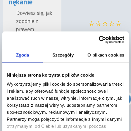
nękanie
Dowiesz się, jak
⭐⭐⭐⭐⭐
zgodnie z
prawem
odpowiedzieć na
„Konkretny Mecenas.
uporczywe
Polecam."
telefony,
Zgoda
Szczegóły
O plikach cookies
Zobacz nasze oceny w
wiadomości i
Google
pisma od
Niniejsza strona korzysta z plików cookie
windykatora.
Wykorzystujemy pliki cookie do spersonalizowania treści
i reklam, aby oferować funkcje społecznościowe i
✓
Sprawdzenie
Znajdź prawnika
analizować ruch w naszej witrynie. Informacje o tym, jak
przedawnienia
korzystasz z naszej witryny, udostępniamy partnerom
społecznościowym, reklamowym i analitycznym.
długu
Partnerzy mogą połączyć te informacje z innymi danymi
otrzymanymi od Ciebie lub uzyskanymi podczas
Specjalista