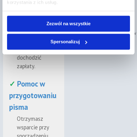
⭐⭐⭐⭐⭐
korzystania z ich usług.
oceni, czy
roszczenie nie
„OCENA - 6"
jest
Zezwól na wszystkie
przedawnione i
Poznaj naszych prawników
czy wierzyciel
Spersonalizuj
może skutecznie
dochodzić
zapłaty.
✓
Pomoc w
przygotowaniu
pisma
Otrzymasz
wsparcie przy
sporządzeniu