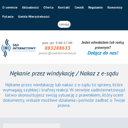
O serwisie
Aktualności
Oferta
Kontakt
Cennik
Regulamin
Komornicy
Pytania
Giełda Wierzytelności
zaloguj
Jesteś adwokatem lub radcą
pon.-pt. 9.00-17.00
883288633
prawnym?
Dołącz do nas!
pomoc@sadinternetowy.pl
Nękanie przez windykację / Nakaz z e-sądu
Nękanie przez windykację lub nakaz z e-sądu to sprawy, które
wymagają szybkiej i trafnej reakcji. W serwisie sadinternetowy.pl
łatwo skonsultujesz swoją sytuację z prawnikiem, który oceni
dokumenty, wskaże możliwe działania i pomoże zadbać o Twoje
prawa.