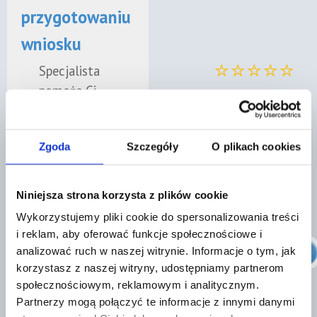
przygotowaniu
wniosku
⭐⭐⭐⭐⭐
Specjalista
pomoże Ci
skompletować
„Konkretny Mecenas.
dokumenty i
Polecam."
Zgoda
Szczegóły
O plikach cookies
przygotować
Zobacz nasze oceny w
wniosek tak, aby
Google
ograniczyć
Niniejsza strona korzysta z plików cookie
ryzyko braków
Wykorzystujemy pliki cookie do spersonalizowania treści
formalnych.
i reklam, aby oferować funkcje społecznościowe i
Znajdź prawnika
analizować ruch w naszej witrynie. Informacje o tym, jak
✓
Wsparcie
korzystasz z naszej witryny, udostępniamy partnerom
społecznościowym, reklamowym i analitycznym.
przy
Partnerzy mogą połączyć te informacje z innymi danymi