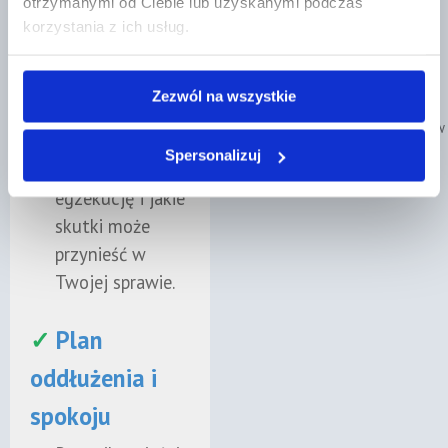
⭐⭐⭐⭐⭐
otrzymanymi od Ciebie lub uzyskanymi podczas
działaniach
korzystania z ich usług.
komornika
„Profesjonalna
Dowiesz się, jak
współpraca."
Zezwól na wszystkie
upadłość
Poznaj naszych prawników
konsumencka
Spersonalizuj
wpływa na
egzekucję i jakie
skutki może
przynieść w
Twojej sprawie.
✓
Plan
oddłużenia i
spokoju