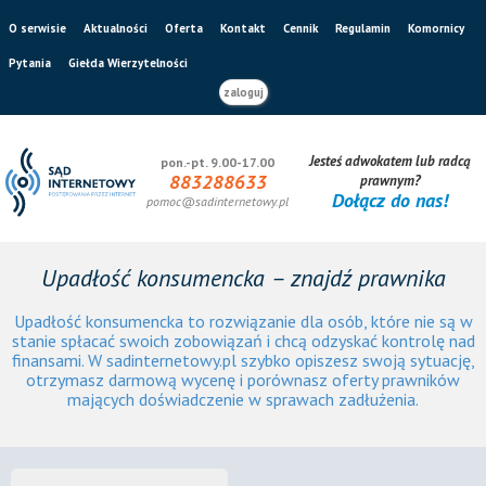
O serwisie
Aktualności
Oferta
Kontakt
Cennik
Regulamin
Komornicy
Pytania
Giełda Wierzytelności
zaloguj
Jesteś adwokatem lub radcą
pon.-pt. 9.00-17.00
883288633
prawnym?
Dołącz do nas!
pomoc@sadinternetowy.pl
Upadłość konsumencka – znajdź prawnika
Upadłość konsumencka to rozwiązanie dla osób, które nie są w
stanie spłacać swoich zobowiązań i chcą odzyskać kontrolę nad
finansami. W sadinternetowy.pl szybko opiszesz swoją sytuację,
otrzymasz darmową wycenę i porównasz oferty prawników
mających doświadczenie w sprawach zadłużenia.