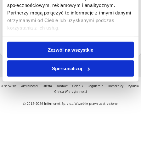
kontaktowe:
tel.
22 70 37 904
społecznościowym, reklamowym i analitycznym.
tel.
(22) 70 37 800
Partnerzy mogą połączyć te informacje z innymi danymi
otrzymanymi od Ciebie lub uzyskanymi podczas
Adresy email:
boi@piaseczno.sr.gov.pl
korzystania z ich usług.
Strona www:
piaseczno.sr.gov.pl
Sąd nadrzędny:
Sąd Okręgowy w Warszawie
Zezwól na wszystkie
Spersonalizuj
O serwisie
Aktualności
Oferta
Kontakt
Cennik
Regulamin
Komornicy
Pytania
Giełda Wierzytelności
© 2012-2026 Infernonet Sp. z o.o. Wszelkie prawa zastrzeżone.