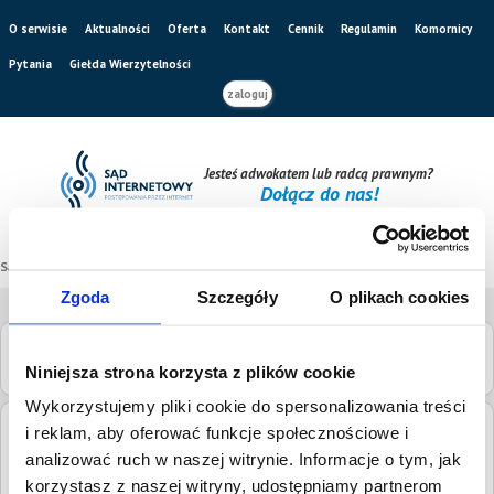
O serwisie
Aktualności
Oferta
Kontakt
Cennik
Regulamin
Komornicy
Pytania
Giełda Wierzytelności
zaloguj
Jesteś adwokatem lub radcą prawnym?
Dołącz do nas!
Sąd internetowy
/
Katalog sądów
/
Sąd Rejonowy w Piasecznie
Zgoda
Szczegóły
O plikach cookies
Sąd Rejonowy w Piasecznie
Niniejsza strona korzysta z plików cookie
Wykorzystujemy pliki cookie do spersonalizowania treści
i reklam, aby oferować funkcje społecznościowe i
Adres:
Tadeusza Kościuszki 14, 05-500 Piaseczno
analizować ruch w naszej witrynie. Informacje o tym, jak
Numery
tel.
22 70 37 897
korzystasz z naszej witryny, udostępniamy partnerom