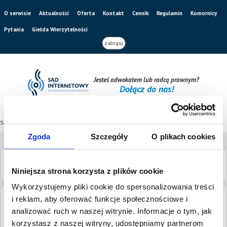
O serwisie
Aktualności
Oferta
Kontakt
Cennik
Regulamin
Komornicy
Pytania
Giełda Wierzytelności
zaloguj
Jesteś adwokatem lub radcą prawnym?
Dołącz do nas!
Sąd internetowy
/
Katalog sądów
/
Sąd Rejonowy w Bydgoszczy
Zgoda
Szczegóły
O plikach cookies
Sąd Rejonowy w Bydgoszczy
Niniejsza strona korzysta z plików cookie
Wykorzystujemy pliki cookie do spersonalizowania treści
i reklam, aby oferować funkcje społecznościowe i
Adres:
Wały Jagiellońskie 4, 85-128 Bydgoszcz
analizować ruch w naszej witrynie. Informacje o tym, jak
Numery
tel.
(52) 58 78 500
korzystasz z naszej witryny, udostępniamy partnerom