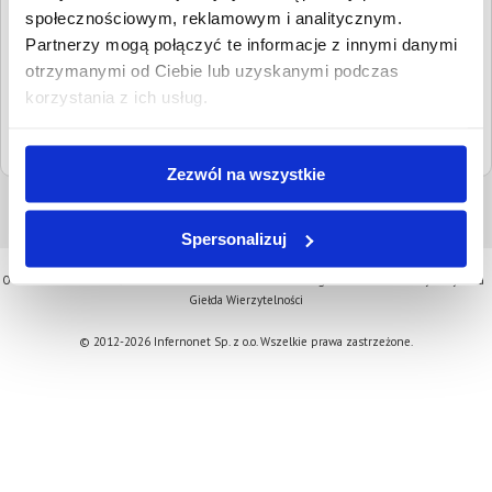
kontaktowe:
tel.
52 58-78-504
społecznościowym, reklamowym i analitycznym.
Partnerzy mogą połączyć te informacje z innymi danymi
Adresy email:
boi@bydgoszcz.sr.gov.pl
otrzymanymi od Ciebie lub uzyskanymi podczas
Strona www:
bip.bydgoszcz.sr.gov.pl/
korzystania z ich usług.
Sąd nadrzędny:
Sąd Okręgowy w Bydgoszczy
Zezwól na wszystkie
Spersonalizuj
O serwisie
Aktualności
Oferta
Kontakt
Cennik
Regulamin
Komornicy
Pytania
Giełda Wierzytelności
© 2012-2026 Infernonet Sp. z o.o. Wszelkie prawa zastrzeżone.