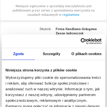
Niniejsze ogłoszenie o sprzedaży wierzytelności jest
publikowane przez serwis z upoważnienia wierzyciela na
zasadach wskazanych w
regulaminie
.
Dłużnik:
Firma Handlowo-Usługowa
Zenon Jędrzejczyk
ul. Krucza
59-220
Legnica
Dolnośląskie
Zgoda
Szczegóły
O plikach cookies
Roszczenia:
1. Gospodarcze
Wartość:
14 437,03 PLN
Niniejsza strona korzysta z plików cookie
Data wymagalności:
30
kwietnia 2016
Wykorzystujemy pliki cookie do spersonalizowania treści
i reklam, aby oferować funkcje społecznościowe i
W sumie:
Wartość:
14 437,03 PLN
analizować ruch w naszej witrynie. Informacje o tym, jak
Koszty sądowe:
2 583,27 PLN
korzystasz z naszej witryny, udostępniamy partnerom
społecznościowym, reklamowym i analitycznym.
Spłacono:
0,00 PLN
Partnerzy mogą połączyć te informacje z innymi danymi