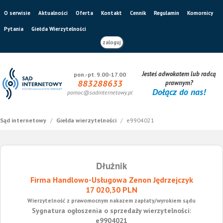
O serwisie
Aktualności
Oferta
Kontakt
Cennik
Regulamin
Komornicy
Pytania
Giełda Wierzytelności
zaloguj
Jesteś adwokatem lub radcą
pon.-pt. 9.00-17.00
883288633
prawnym?
Dołącz do nas!
pomoc@sadinternetowy.pl
Sąd internetowy
/
Giełda wierzytelności
/
e9904021
Dłużnik
Firma Handlowo-Usługowa Zenon Jędrzejczyk
17 020,30 PLN
Wierzytelność z prawomocnym nakazem zapłaty/wyrokiem sądu
Sygnatura ogłoszenia o sprzedaży wierzytelności:
e9904021