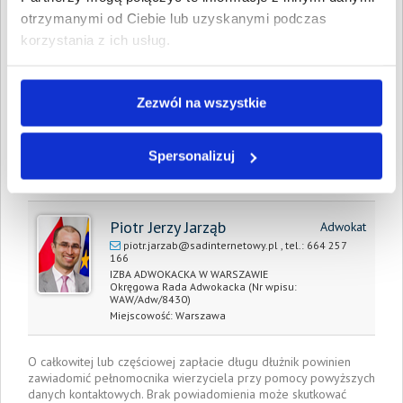
Całkowita
17 020,30 PLN
otrzymanymi od Ciebie lub uzyskanymi podczas
wartość wierzytelności:
korzystania z ich usług.
Prawomocny nakaz
28 kwietnia 2017
zapłaty/
wyrok sądu z dnia:
Zezwól na wszystkie
Data wystawienia:
23 grudnia 2016
Spersonalizuj
Pełnomocnik wierzyciela:
Piotr Jerzy Jarząb
Adwokat
piotr.jarzab@sadinternetowy.pl
, tel.:
664 257
166
IZBA ADWOKACKA W WARSZAWIE
Okręgowa Rada Adwokacka
(Nr wpisu:
WAW/Adw/8430)
Miejscowość:
Warszawa
O całkowitej lub częściowej zapłacie długu dłużnik powinien
zawiadomić pełnomocnika wierzyciela przy pomocy powyższych
danych kontaktowych. Brak powiadomienia może skutkować