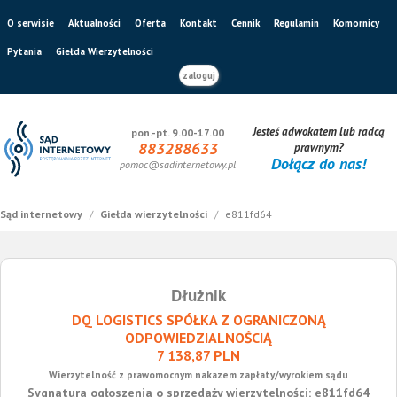
O serwisie
Aktualności
Oferta
Kontakt
Cennik
Regulamin
Komornicy
Pytania
Giełda Wierzytelności
zaloguj
Jesteś adwokatem lub radcą
pon.-pt. 9.00-17.00
883288633
prawnym?
Dołącz do nas!
pomoc@sadinternetowy.pl
Sąd internetowy
/
Giełda wierzytelności
/
e811fd64
Dłużnik
DQ LOGISTICS SPÓŁKA Z OGRANICZONĄ
ODPOWIEDZIALNOŚCIĄ
7 138,87 PLN
Wierzytelność z prawomocnym nakazem zapłaty/wyrokiem sądu
Sygnatura ogłoszenia o sprzedaży wierzytelności: e811fd64