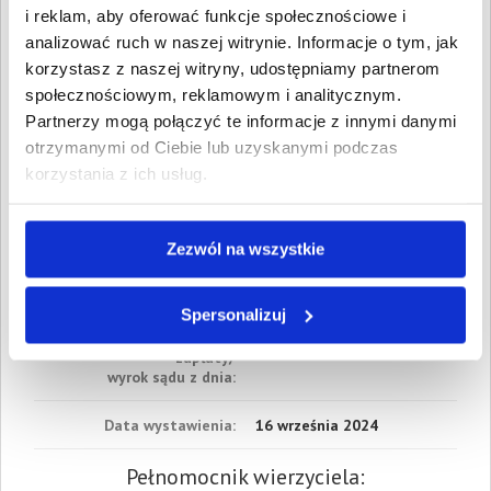
Data wymagalności:
30 maja
i reklam, aby oferować funkcje społecznościowe i
2024
analizować ruch w naszej witrynie. Informacje o tym, jak
2. Gospodarcze
korzystasz z naszej witryny, udostępniamy partnerom
Wartość:
302,49 PLN
społecznościowym, reklamowym i analitycznym.
Data wymagalności:
31 maja
Partnerzy mogą połączyć te informacje z innymi danymi
2024
otrzymanymi od Ciebie lub uzyskanymi podczas
W sumie:
Wartość:
6 588,48 PLN
korzystania z ich usług.
Koszty sądowe:
1 300,39 PLN
Spłacono:
750,00 PLN
Zezwól na wszystkie
Całkowita
7 138,87 PLN
wartość wierzytelności:
Spersonalizuj
Prawomocny nakaz
16 września 2024
zapłaty/
wyrok sądu z dnia:
Data wystawienia:
16 września 2024
Pełnomocnik wierzyciela: