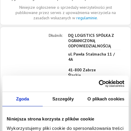
Niniejsze ogłoszenie o sprzedaży wierzytelności jest
publikowane przez serwis z upoważnienia wierzyciela na
zasadach wskazanych w
regulaminie
.
Dłużnik:
DQ LOGISTICS SPÓŁKA Z
OGRANICZONĄ
ODPOWIEDZIALNOŚCIĄ
ul. Pawła Stalmacha 11 /
4A
41-800
Zabrze
Śląskie
Siedziba:
Zabrze
REGON:
525115219
Zgoda
Szczegóły
O plikach cookies
NIP:
6482815731
KRS:
0001032367
Niniejsza strona korzysta z plików cookie
Roszczenia:
1. Gospodarcze
Wartość:
6 285,99 PLN
Wykorzystujemy pliki cookie do spersonalizowania treści