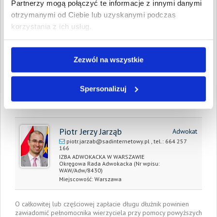
Partnerzy mogą połączyć te informacje z innymi danymi
Całkowita
2 214,20 PLN
otrzymanymi od Ciebie lub uzyskanymi podczas
wartość wierzytelności:
korzystania z ich usług.
Prawomocny nakaz
12 kwietnia 2021
zapłaty/
wyrok sądu z dnia:
Zezwól na wszystkie
Data wystawienia:
12 kwietnia 2021
Spersonalizuj
Pełnomocnik wierzyciela:
Piotr Jerzy Jarząb
Adwokat
piotr.jarzab@sadinternetowy.pl
, tel.:
664 257
166
IZBA ADWOKACKA W WARSZAWIE
Okręgowa Rada Adwokacka
(Nr wpisu:
WAW/Adw/8430)
Miejscowość:
Warszawa
O całkowitej lub częściowej zapłacie długu dłużnik powinien
zawiadomić pełnomocnika wierzyciela przy pomocy powyższych