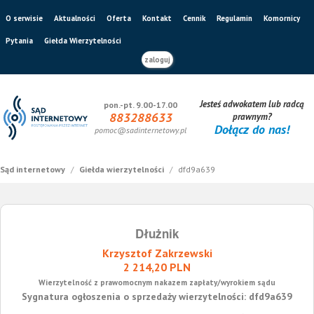
O serwisie
Aktualności
Oferta
Kontakt
Cennik
Regulamin
Komornicy
Pytania
Giełda Wierzytelności
zaloguj
Jesteś adwokatem lub radcą
pon.-pt. 9.00-17.00
883288633
prawnym?
Dołącz do nas!
pomoc@sadinternetowy.pl
Sąd internetowy
/
Giełda wierzytelności
/
dfd9a639
Dłużnik
Krzysztof Zakrzewski
2 214,20 PLN
Wierzytelność z prawomocnym nakazem zapłaty/wyrokiem sądu
Sygnatura ogłoszenia o sprzedaży wierzytelności: dfd9a639