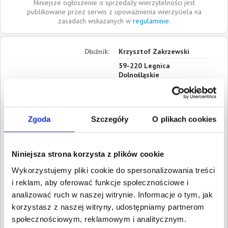
Niniejsze ogłoszenie o sprzedaży wierzytelności jest
publikowane przez serwis z upoważnienia wierzyciela na
zasadach wskazanych w
regulaminie
.
Dłużnik:
Krzysztof Zakrzewski
59-220
Legnica
Dolnośląskie
Roszczenia:
1. Cywilne
Wartość:
521,91 PLN
Data wymagalności:
3 marca
Zgoda
Szczegóły
O plikach cookies
2020
2. Cywilne
Wartość:
1 041,90 PLN
Niniejsza strona korzysta z plików cookie
Data wymagalności:
13
Wykorzystujemy pliki cookie do spersonalizowania treści
marca 2020
i reklam, aby oferować funkcje społecznościowe i
analizować ruch w naszej witrynie. Informacje o tym, jak
W sumie:
Wartość:
1 563,81 PLN
Koszty sądowe:
650,39 PLN
korzystasz z naszej witryny, udostępniamy partnerom
społecznościowym, reklamowym i analitycznym.
Spłacono:
0,00 PLN