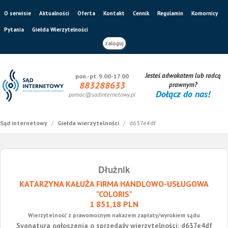
O serwisie
Aktualności
Oferta
Kontakt
Cennik
Regulamin
Komornicy
Pytania
Giełda Wierzytelności
zaloguj
Jesteś adwokatem lub radcą
pon.-pt. 9.00-17.00
883288633
prawnym?
Dołącz do nas!
pomoc@sadinternetowy.pl
Sąd internetowy
/
Giełda wierzytelności
/
d637e4df
Dłużnik
KATARZYNA KAŁUŻA FIRMA HANDLOWO-USŁUGOWA
"COLORIS"
1 851,18 PLN
Wierzytelność z prawomocnym nakazem zapłaty/wyrokiem sądu
Sygnatura ogłoszenia o sprzedaży wierzytelności: d637e4df