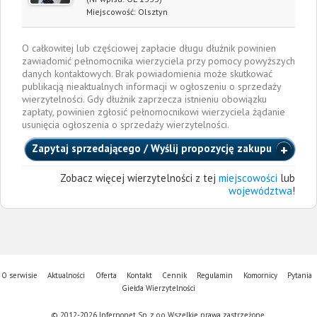
Miejscowość:
Olsztyn
O całkowitej lub częściowej zapłacie długu dłużnik powinien
zawiadomić pełnomocnika wierzyciela przy pomocy powyższych
danych kontaktowych. Brak powiadomienia może skutkować
publikacją nieaktualnych informacji w ogłoszeniu o sprzedaży
wierzytelności. Gdy dłużnik zaprzecza istnieniu obowiązku
zapłaty, powinien zgłosić pełnomocnikowi wierzyciela żądanie
usunięcia ogłoszenia o sprzedaży wierzytelności.
Zapytaj sprzedającego / Wyślij propozycję zakupu
Zobacz więcej wierzytelności z tej
miejscowości
lub
województwa
!
O serwisie
Aktualności
Oferta
Kontakt
Cennik
Regulamin
Komornicy
Pytania
Giełda Wierzytelności
© 2012-2026 Infernonet Sp. z o.o. Wszelkie prawa zastrzeżone.