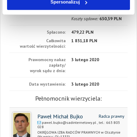
Spersonalizuj
W sumie:
Wartość:
1 700,01 PLN
Koszty sądowe:
630,39 PLN
Spłacono:
479,22 PLN
Całkowita
1 851,18 PLN
wartość wierzytelności:
Prawomocny nakaz
3 lutego 2020
zapłaty/
wyrok sądu z dnia:
Data wystawienia:
3 lutego 2020
Pełnomocnik wierzyciela:
Paweł Michał Bujko
Radca prawny
pawel.bujko@sadinternetowy.pl
, tel.:
663 803
028
OKRĘGOWA IZBA RADCÓW PRAWNYCH w Olsztynie
(Nr wpisu: OL-1333)