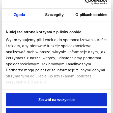
3. Gospodarcze
Wartość:
61,45 PLN
Data wymagalności:
27
Zgoda
Szczegóły
O plikach cookies
grudnia 2017
4. Gospodarcze
Niniejsza strona korzysta z plików cookie
Wartość:
732,40 PLN
Data wymagalności:
15
Wykorzystujemy pliki cookie do spersonalizowania treści
stycznia 2018
i reklam, aby oferować funkcje społecznościowe i
analizować ruch w naszej witrynie. Informacje o tym, jak
5. Gospodarcze
Wartość:
147,62 PLN
korzystasz z naszej witryny, udostępniamy partnerom
Data wymagalności:
15
społecznościowym, reklamowym i analitycznym.
stycznia 2018
Partnerzy mogą połączyć te informacje z innymi danymi
6. Gospodarcze
otrzymanymi od Ciebie lub uzyskanymi podczas
Wartość:
88,04 PLN
korzystania z ich usług.
Data wymagalności:
30
stycznia 2018
7. Gospodarcze
Zezwól na wszystkie
Wartość:
300,10 PLN
Data wymagalności:
30
stycznia 2018