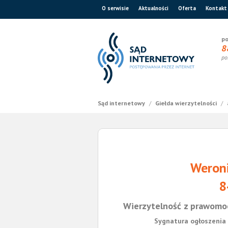
O serwisie
Aktualności
Oferta
Kontakt
po
8
po
Sąd internetowy
/
Giełda wierzytelności
/
Weroni
8
Wierzytelność z prawomo
Sygnatura ogłoszenia 