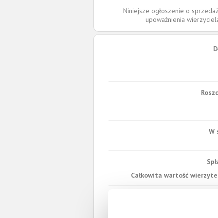
Niniejsze ogłoszenie o sprzedaż
upoważnienia wierzycie
D
Roszc
W 
Spł
Całkowita wartość wierzytel
Prawomocny nakaz za
wyrok sądu z