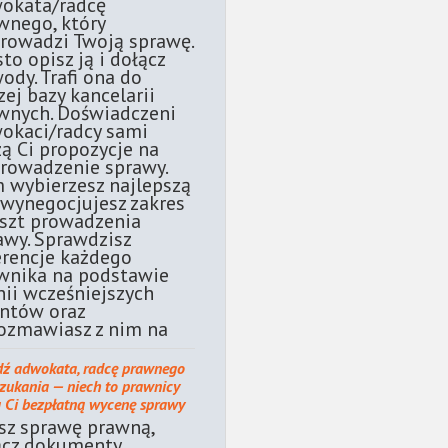
okata/radcę
wnego, który
rowadzi Twoją sprawę.
sto opisz ją i dołącz
ody. Trafi ona do
zej bazy kancelarii
wnych. Doświadczeni
okaci/radcy sami
żą Ci propozycje na
rowadzenie sprawy.
 wybierzesz najlepszą
 wynegocjujesz zakres
oszt prowadzenia
awy. Sprawdzisz
erencje każdego
wnika na podstawie
nii wcześniejszych
entów oraz
ozmawiasz z nim na
dź adwokata, radcę prawnego
szukania — niech to prawnicy
ą Ci bezpłatną wycenę sprawy
sz sprawę prawną,
ącz dokumenty.