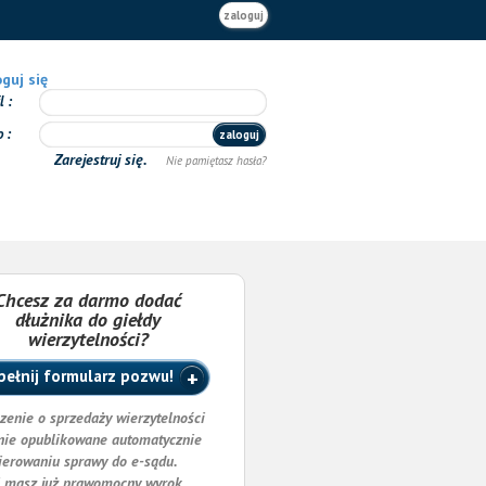
zaloguj
guj się
il
o
zaloguj
Zarejestruj się.
Nie pamiętasz hasła?
Chcesz za darmo dodać
dłużnika do giełdy
wierzytelności?
ełnij formularz pozwu!
zenie o sprzedaży wierzytelności
nie opublikowane automatycznie
ierowaniu sprawy do e-sądu.
i masz już prawomocny wyrok