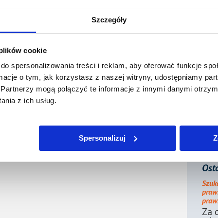
ienia:
1 lutego 2024
Szczegóły
j sprzedającego / Wyślij propozycję zakupu
 plików cookie
erzytelności z tej
miejscowości
lub
województwa
!
do spersonalizowania treści i reklam, aby oferować funkcje sp
ormacje o tym, jak korzystasz z naszej witryny, udostępniamy p
Partnerzy mogą połączyć te informacje z innymi danymi otrzym
nia z ich usług.
Spersonalizuj
Z
Osta
Szuk
praw
prawn
Za 