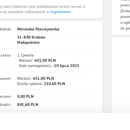
przec
y wierzytelności jest publikowane przez serwis z
formu
la na zasadach wskazanych w
regulaminie
.
prawn
a ogł
do gi
łużnik:
Weronika Maciejewska
31-840
Kraków
Małopolskie
zenia:
1. Cywilne
Wartość:
631,00 PLN
Data wymagalności:
10 lipca 2023
sumie:
Wartość:
631,00 PLN
Koszty sądowe:
210,60 PLN
acono:
0,00 PLN
ności:
841,60 PLN
płaty/
1 lutego 2024
 dnia: