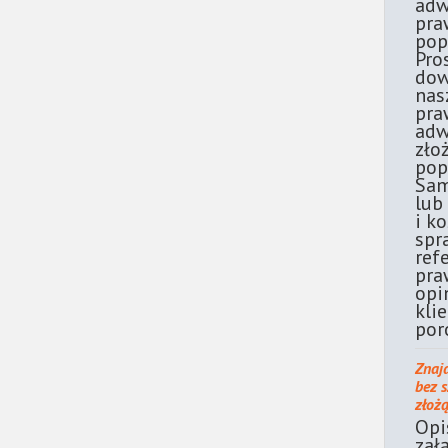
adw
pra
pop
Pro
dow
nas
pra
adw
zło
pop
Sam
lub
i k
spr
ref
pra
opi
kli
por
Znaj
bez 
złoż
Opi
zał