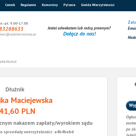
Cennik
Regulamin
Komornicy
Pytania
Giełda Wierzytelności
Zalo
n.-pt. 9.00-17.00
83288633
Jesteś adwokatem lub radcą prawnym?
Ema
Dołącz do nas!
moc@sadinternetowy.pl
Hasł
a4b4bebd
Dłużnik
ka Maciejewska
Wyp
41,60 PLN
Ogłos
cnym nakazem zapłaty/wyrokiem sądu
zosta
po sk
o sprzedaży wierzytelności: a4b4bebd
Jeżel