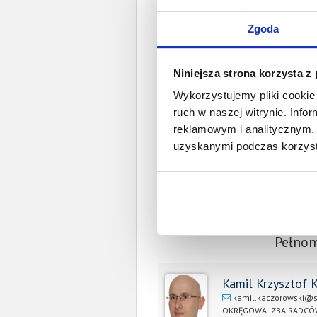
Zgoda
W 
Niniejsza strona korzysta z
Wykorzystujemy pliki cookie 
ruch w naszej witrynie. Inf
Spł
reklamowym i analitycznym. 
Całkowita wartość wierzytel
uzyskanymi podczas korzysta
Prawomocny nakaz za
wyrok sądu z
Data wystaw
Pełnom
Kamil Krzysztof 
kamil.kaczorowski@s
OKRĘGOWA IZBA RADCÓ