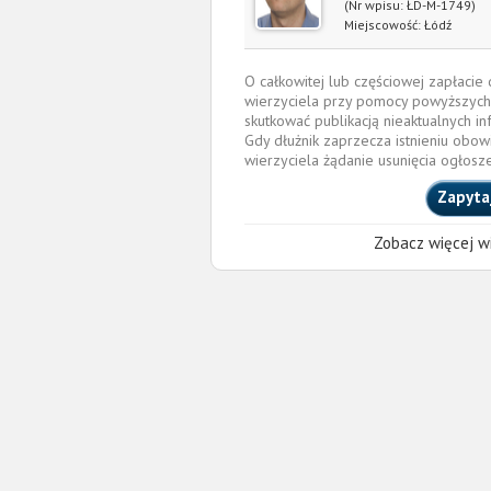
(Nr wpisu: ŁD-M-1749)
Miejscowość:
Łódź
O całkowitej lub częściowej zapłaci
wierzyciela przy pomocy powyższych
skutkować publikacją nieaktualnych in
Gdy dłużnik zaprzecza istnieniu obow
wierzyciela żądanie usunięcia ogłosz
Zapyta
Zobacz więcej wi