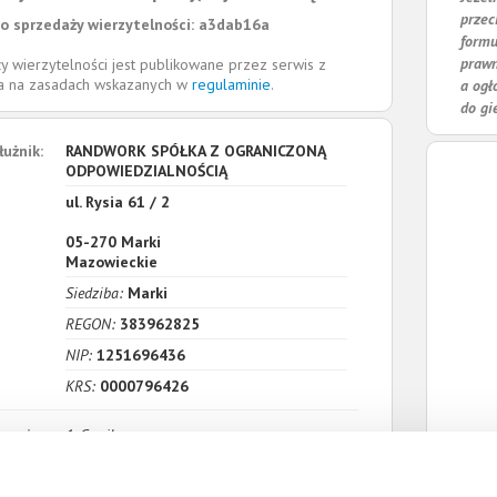
przec
o sprzedaży wierzytelności: a3dab16a
formu
prawn
y wierzytelności jest publikowane przez serwis z
la na zasadach wskazanych w
regulaminie
.
a ogł
do gi
łużnik:
RANDWORK SPÓŁKA Z OGRANICZONĄ
ODPOWIEDZIALNOŚCIĄ
ul. Rysia 61 / 2
05-270
Marki
Mazowieckie
Siedziba:
Marki
REGON:
383962825
NIP:
1251696436
KRS:
0000796426
zenia:
1. Cywilne
Wartość:
2 950,50 PLN
Data wymagalności:
31 marca 2023