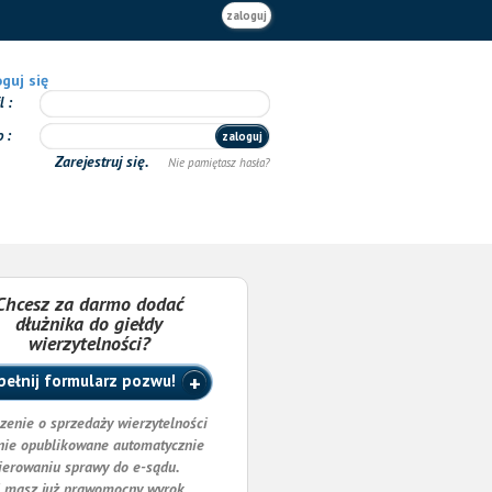
zaloguj
guj się
il
o
zaloguj
Zarejestruj się.
Nie pamiętasz hasła?
Chcesz za darmo dodać
dłużnika do giełdy
wierzytelności?
ełnij formularz pozwu!
zenie o sprzedaży wierzytelności
nie opublikowane automatycznie
ierowaniu sprawy do e-sądu.
i masz już prawomocny wyrok