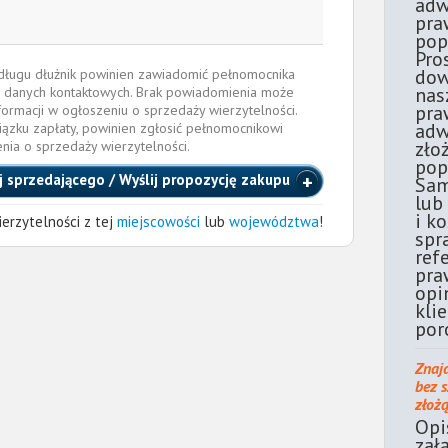
adw
pra
pop
Pro
dow
e długu dłużnik powinien zawiadomić pełnomocnika
nas
 danych kontaktowych. Brak powiadomienia może
pra
formacji w ogłoszeniu o sprzedaży wierzytelności.
adw
iązku zapłaty, powinien zgłosić pełnomocnikowi
zło
enia o sprzedaży wierzytelności.
pop
j sprzedającego / Wyślij propozycję zakupu
Sam
lub
i k
erzytelności z tej
miejscowości
lub
województwa
!
spr
ref
pra
opi
kli
por
Znaj
bez 
złoż
Opi
zał