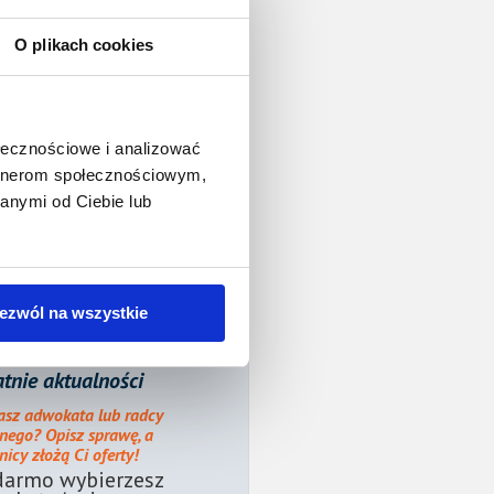
O plikach cookies
ołecznościowe i analizować
artnerom społecznościowym,
anymi od Ciebie lub
ezwól na wszystkie
tnie aktualności
asz adwokata lub radcy
nego? Opisz sprawę, a
icy złożą Ci oferty!
darmo wybierzesz