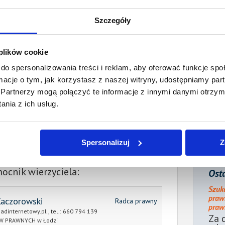
2. Cywilne
Wartość:
5 350,50 PLN
Szczegóły
Data wymagalności:
17 kwietnia 2023
sumie:
Wartość:
8 301,00 PLN
 plików cookie
Koszty sądowe:
1 925,60 PLN
do spersonalizowania treści i reklam, aby oferować funkcje sp
ormacje o tym, jak korzystasz z naszej witryny, udostępniamy p
acono:
0,00 PLN
Partnerzy mogą połączyć te informacje z innymi danymi otrzym
ności:
10 226,60 PLN
nia z ich usług.
płaty/
13 listopada 2023
 dnia:
Spersonalizuj
Z
ienia:
13 listopada 2023
ocnik wierzyciela:
Osta
Szuk
praw
Kaczorowski
Radca prawny
prawn
adinternetowy.pl
, tel.:
660 794 139
Za 
W PRAWNYCH w Łodzi