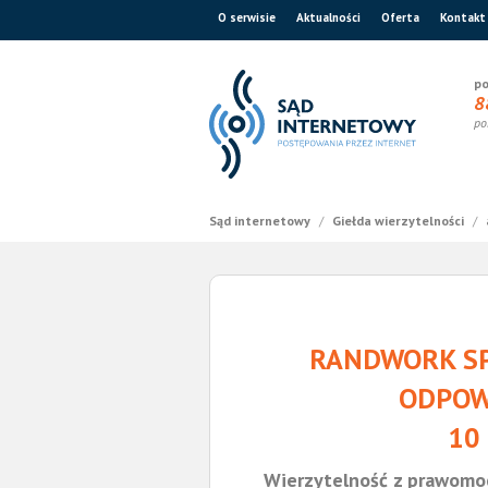
O serwisie
Aktualności
Oferta
Kontakt
po
8
po
Sąd internetowy
/
Giełda wierzytelności
/
RANDWORK SP
ODPOW
10
Wierzytelność z prawomo