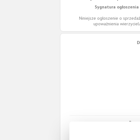
Sygnatura ogłoszenia 
Niniejsze ogłoszenie o sprzedaż
upoważnienia wierzycie
D
Roszc