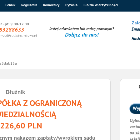
Cennik
Regulamin
Komornicy
Pytania
Giełda Wierzytelności
Zalo
n.-pt. 9.00-17.00
83288633
Jesteś adwokatem lub radcą prawnym?
Ema
Dołącz do nas!
moc@sadinternetowy.pl
Hasł
a3dab16a
Dłużnik
ÓŁKA Z OGRANICZONĄ
Wyp
IEDZIALNOŚCIĄ
Ogłos
 226,60 PLN
zosta
po sk
cnym nakazem zapłaty/wyrokiem sądu
Jeżel