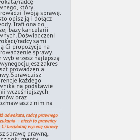
okata/radcę
wnego, który
rowadzi Twoją sprawę.
sto opisz ją i dołącz
ody. Trafi ona do
zej bazy kancelarii
wnych. Doświadczeni
okaci/radcy sami
żą Ci propozycje na
rowadzenie sprawy.
 wybierzesz najlepszą
 wynegocjujesz zakres
oszt prowadzenia
awy. Sprawdzisz
erencje każdego
wnika na podstawie
nii wcześniejszych
entów oraz
ozmawiasz z nim na
dź adwokata, radcę prawnego
szukania — niech to prawnicy
ą Ci bezpłatną wycenę sprawy
sz sprawę prawną,
ącz dokumenty.